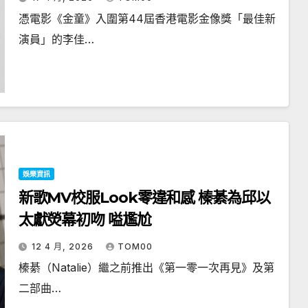
憑電影《金童》入圍第44屆香港電影金像獎「最佳新
演員」的李佳…
娛樂資訊
新歌MV校服Look零違和感 榛綦為邱以
太獻熒幕初吻 嗌尷尬
12 4 月, 2026
TOM00
榛綦（Natalie）繼之前推出《第一零一次再見》及第
二部曲…