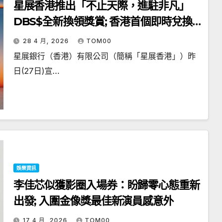
星展香港推出「不止天際，進駐非凡」
DBS$全新換領獎賞; 香港首個即時兌換
全球五大酒店集團獎勵計劃積分
28 4 月, 2026
TOM00
星展銀行（香港）有限公司（簡稱「星展香港」）昨
日(27日)宣…
娛樂資訊
李佳芯似獲影圈入場券：盼歸零心態重新
出發; 入圍金像獎最佳新演員感意外
17 4 月, 2026
TOM00