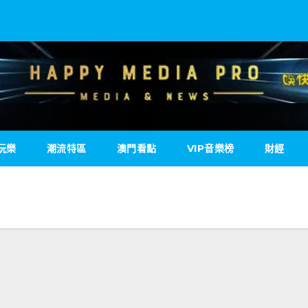
玩樂
潮流特區
澳門看點
VIP音樂榜
財經