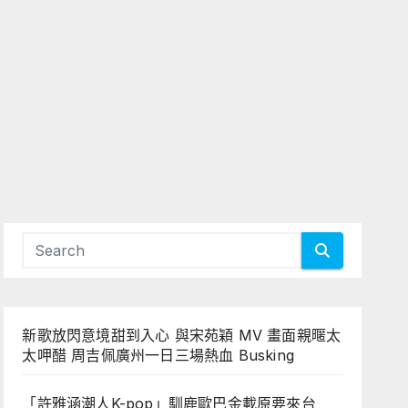
新歌放閃意境甜到入心 與宋苑穎 MV 畫面親暱太
太呷醋 周吉佩廣州一日三場熱血 Busking
「許雅涵潮人K-pop」馴鹿歐巴金載原要來台