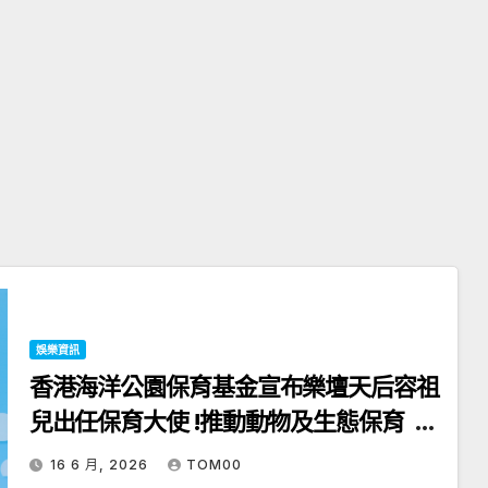
娛樂資訊
香港海洋公園保育基金宣布樂壇天后容祖
兒出任保育大使 !推動動物及生態保育 連
繫小朋友及大自然
16 6 月, 2026
TOM00