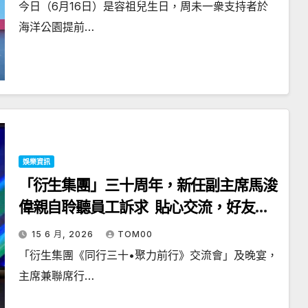
今日（6月16日）是容祖兒生日，周未一衆支持者於
海洋公園提前…
娛樂資訊
「衍生集團」三十周年，新任副主席馬浚
偉親自聆聽員工訴求 貼心交流，好友黎
瑞恩義氣撐場
15 6 月, 2026
TOM00
「衍生集團《同行三十•聚力前行》交流會」及晚宴，
主席兼聯席行…