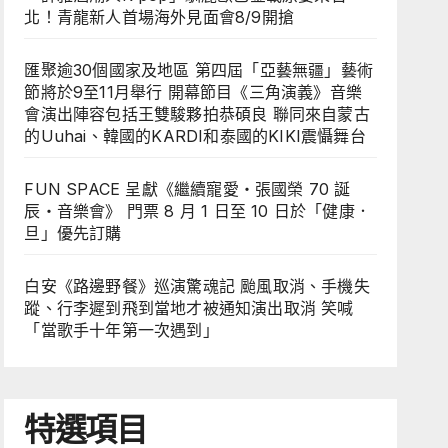
北！青龍新人首場海外見面會8/9開搶
匯聚逾30個國家及地區 第四屆「亞藝無疆」藝術
節將於9至11月舉行 開幕節目《三角演義》音樂
會演出陣容包括王雙駿夥拍恭碩良 聯同來自蒙古
的Uuhai、韓國的KARDI和泰國的KIKI震懾舞台
FUN SPACE 呈獻《繼續寵愛・張國榮 70 誕
辰・音樂會》 門票 8 月 1 日至 10 日於「健康．
旦」優先訂購
白安《路邊野餐》巡演驚魂記 颱風取消、手機失
蹤、行李遲到飛到當地才被通知演出取消 笑喊
「當歌手十年第一次遇到」
特選項目