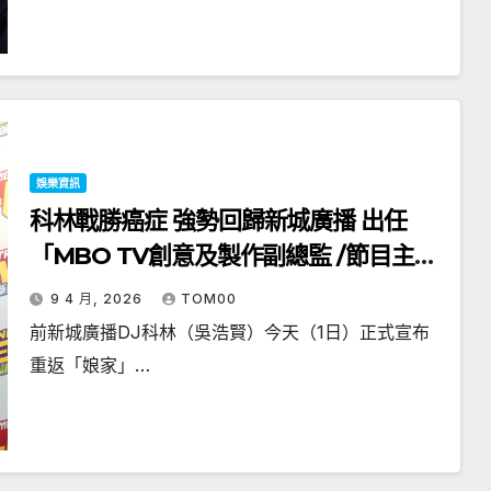
娛樂資訊
科林戰勝癌症 強勢回歸新城廣播 出任
「MBO TV創意及製作副總監 /節目主
持」 夥葉文輝聯手炮製全新節目
9 4 月, 2026
TOM00
前新城廣播DJ科林（吳浩賢）今天（1日）正式宣布
重返「娘家」…