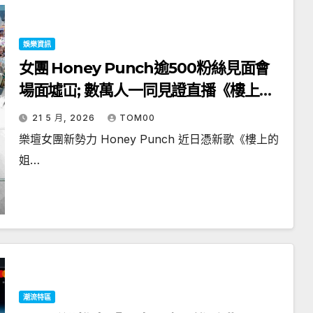
娛樂資訊
女團 Honey Punch逾500粉絲見面會
場面墟冚; 數萬人一同見證直播《樓上的
姐姐》大合唱
21 5 月, 2026
TOM00
樂壇女團新勢力 Honey Punch 近日憑新歌《樓上的
姐…
潮流特區