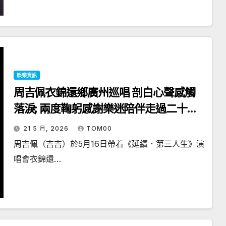
娛樂資訊
周吉佩衣錦還鄉廣州巡唱 剖白心聲感觸
落淚; 兩度鞠躬感謝樂迷陪伴走過二十年
高山低谷
21 5 月, 2026
TOM00
周吉佩（吉吉）於5月16日帶着《延續．第三人生》演
唱會衣錦還…