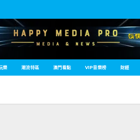
玩樂
潮流特區
澳門看點
VIP音樂榜
財經