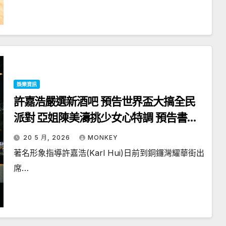
娛樂資訊
許嘉浩嚴選新酒吧 預告世界盃大搞全民
派對 亞姐陳美濤挑少女心特調 預告書展
出新作
20 5 月, 2026
MONKEY
著名形象指導許嘉浩(Karl Hui)日前到銅鑼灣耀華街出
席…