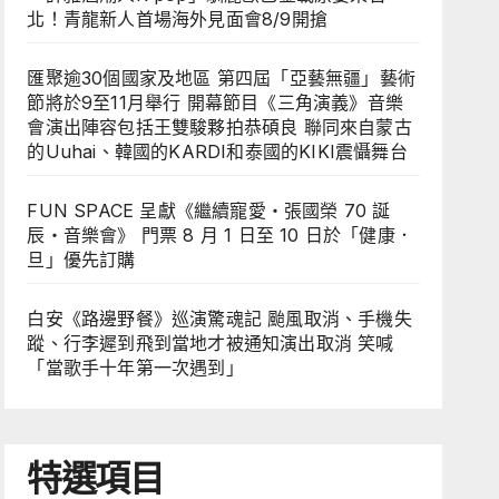
北！青龍新人首場海外見面會8/9開搶
匯聚逾30個國家及地區 第四屆「亞藝無疆」藝術
節將於9至11月舉行 開幕節目《三角演義》音樂
會演出陣容包括王雙駿夥拍恭碩良 聯同來自蒙古
的Uuhai、韓國的KARDI和泰國的KIKI震懾舞台
FUN SPACE 呈獻《繼續寵愛・張國榮 70 誕
辰・音樂會》 門票 8 月 1 日至 10 日於「健康．
旦」優先訂購
白安《路邊野餐》巡演驚魂記 颱風取消、手機失
蹤、行李遲到飛到當地才被通知演出取消 笑喊
「當歌手十年第一次遇到」
特選項目