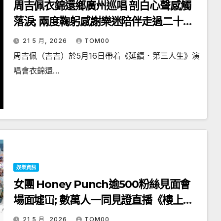
周吉佩衣錦還鄉廣州巡唱 剖白心聲感觸
落淚; 兩度鞠躬感謝樂迷陪伴走過二十年
高山低谷
21 5 月, 2026
TOM00
周吉佩（吉吉）於5月16日帶着《延續．第三人生》演
唱會衣錦還…
娛樂資訊
女團 Honey Punch逾500粉絲見面會
場面墟冚; 數萬人一同見證直播《樓上的
姐姐》大合唱
21 5 月, 2026
TOM00