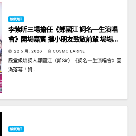
娛樂資訊
李紫昕三場擔任《鄭國江 詞名一生演唱
會》開場嘉賓 攜小朋友致敬前輩 場場引
爆溫暖回憶
22 5 月, 2026
COSMO LARINE
殿堂級填詞人鄭國江（鄭Sir）《詞名一生演唱會》圓
滿落幕！資…
娛樂資訊