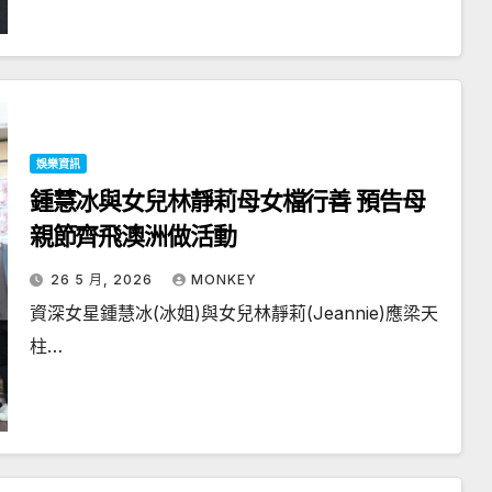
娛樂資訊
鍾慧冰與女兒林靜莉母女檔行善 預告母
親節齊飛澳洲做活動
26 5 月, 2026
MONKEY
資深女星鍾慧冰(冰姐)與女兒林靜莉(Jeannie)應梁天
柱…