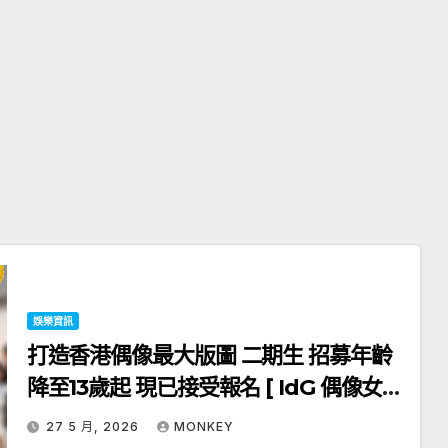
娛樂資訊
打造香港偶像最大版圖 二期生 招募年齡
降至13歲起 現已接受報名 [ IdG 偶像女生
一周年慶典] 隆重展開 台上感言全團感動
27 5 月, 2026
MONKEY