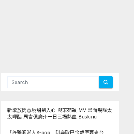
新歌放閃意境甜到入心 與宋苑穎 MV 畫面親暱太
太呷醋 周吉佩廣州一日三場熱血 Busking
「許雅涵潮人K-pop」馴鹿歐巴金載原要來台