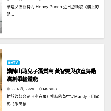
樂壇女團新勢力 Honey Punch 近日憑新歌《樓上的
姐…
娛樂資訊
讚陳山聰兒子潛質高 黃智雯與孩童舞動
贏創舉輸體能
20 5 月, 2026
MONKEY
忙於為舞台劇《奧賽羅》排練的黃智雯Mandy，因電
影《米高積…