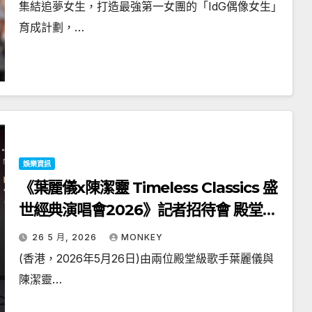
淚崩 「我哋半年嘅時間行咗成年嘅路，
集結追夢女生，打造最強第一女團的「IdG偶像女生」
要背負嘅嘢比大家想像多！」 IdG 企劃
育成計劃，…
成員人數增至44人 陣容龐大 7月4日首
個「偶像女生 IdG The 1st」專屬大型音
樂會
娛樂資訊
《葉麗儀x陳潔靈 Timeless Classics 盛
世經典演唱會2026》記者招待會 殿堂級
歌聲結合頂尖科技 打造跨時代音樂盛宴
26 5 月, 2026
MONKEY
(香港，2026年5月26日)由兩位殿堂級歌手葉麗儀與
陳潔靈…