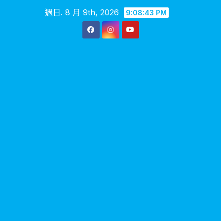
Skip
週日. 8 月 9th, 2026
9:08:43 PM
to
content