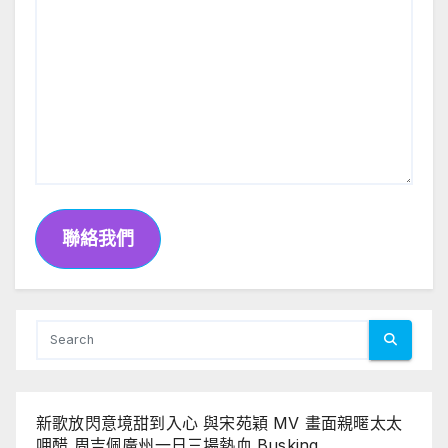
聯絡我們
新歌放閃意境甜到入心 與宋苑穎 MV 畫面親暱太太
呷醋 周吉佩廣州一日三場熱血 Busking