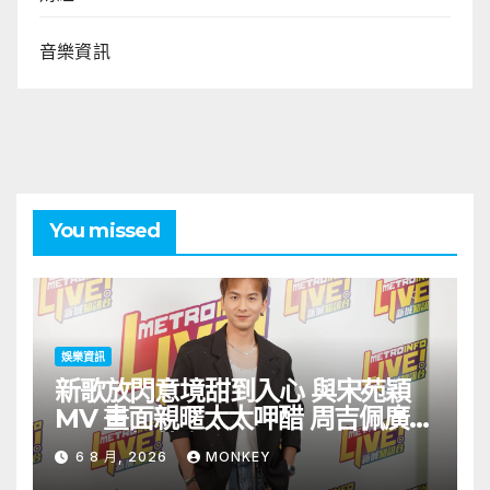
音樂資訊
You missed
娛樂資訊
新歌放閃意境甜到入心 與宋苑穎
MV 畫面親暱太太呷醋 周吉佩廣州
一日三場熱血 Busking
6 8 月, 2026
MONKEY