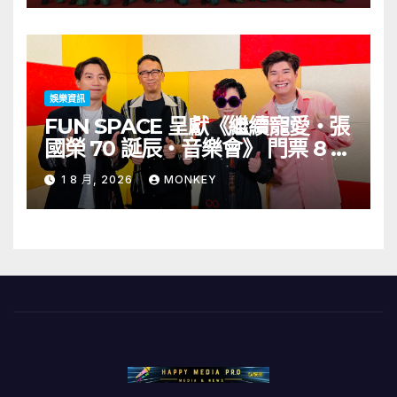
同來自蒙古的Uuhai、韓國的
KARDI和泰國的KIKI震懾舞台
娛樂資訊
FUN SPACE 呈獻《繼續寵愛・張
國榮 70 誕辰・音樂會》 門票 8 月
1 日至 10 日於「健康．旦」優先訂
1 8 月, 2026
MONKEY
購