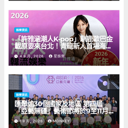
娛樂資訊
「許雅涵潮人K-pop」馴鹿歐巴金
載原要來台北！青龍新人首場海外
見面會8/9開搶
4 8 月, 2026
星娛樂
娛樂資訊
匯聚逾30個國家及地區 第四屆
「亞藝無疆」藝術節將於9至11月
舉行 開幕節目《三角演義》音樂會
1 8 月, 2026
MONKEY
演出陣容包括王雙駿夥拍恭碩良 聯