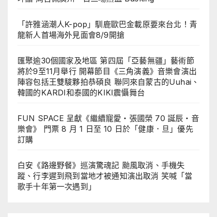
「許雅涵潮人K-pop」馴鹿歐巴金載原要來台北！青
龍新人首場海外見面會8/9開搶
匯聚逾30個國家及地區 第四屆「亞藝無疆」藝術節
將於9至11月舉行 開幕節目《三角演義》音樂會演出
陣容包括王雙駿夥拍恭碩良 聯同來自蒙古的Uuhai、
韓國的KARDI和泰國的KIKI震懾舞台
FUN SPACE 呈獻《繼續寵愛・張國榮 70 誕辰・音
樂會》 門票 8 月 1 日至 10 日於「健康．旦」優先
訂購
白安《路邊野餐》巡演驚魂記 颱風取消、手機失
蹤、行李遲到飛到當地才被通知演出取消 笑喊「當
歌手十年第一次遇到」