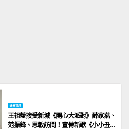
娛樂資訊
王祖藍接受新城《開心大派對》薛家燕、
范振鋒、思敏訪問！宣傳新歌《小小丑》