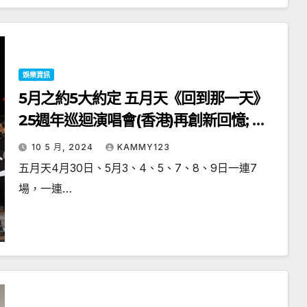
娛樂資訊
5月之約5大約定 五月天《回到那一天》
25週年巡迴演唱會(香港)再創新回憶; 約
定不變 五月天是怪獸、石頭、冠佑、瑪
10 5 月, 2024
KAMMY123
莎、阿信和你
五月天4月30日、5月3、4、5、7、8、9日一連7
場，一連…