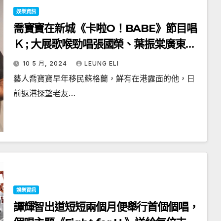
娛樂資訊
喬寶寶在新城《卡啦O！BABE》節目唱
Ｋ ; 大展歌喉勁唱張國榮、葉振棠廣東金
曲 ; 啤梨設計搞笑「演唱會」海報
10 5 月, 2024
LEUNG ELI
藝人喬寶寶早年移民蘇格蘭，鮮有在港露面的他，日
前返港探望老友…
娛樂資訊
譚輝智出道短短兩個月便舉行首個個唱，