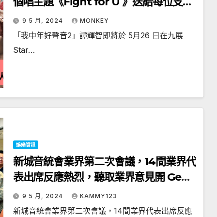
個唱主題《Fight for U 》送給每位支持
他的人
9 5 月, 2024
MONKEY
「我中年好聲音2」譚輝智即將於 5月26 日在九展
Star…
娛樂資訊
新城音統會業界第二次會議，14間業界代
表出席反應熱烈，聽取業界意見開 Gen
Z節目《Z世代咪高峰會》，馬浚偉：繼
9 5 月, 2024
KAMMY123
續大膽嘗試 推動更多重點活動
新城音統會業界第二次會議，14間業界代表出席反應