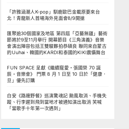
「許雅涵潮人K-pop」馴鹿歐巴金載原要來台
北！青龍新人首場海外見面會8/9開搶
匯聚逾30個國家及地區 第四屆「亞藝無疆」藝術
節將於9至11月舉行 開幕節目《三角演義》音樂
會演出陣容包括王雙駿夥拍恭碩良 聯同來自蒙古
的Uuhai、韓國的KARDI和泰國的KIKI震懾舞台
FUN SPACE 呈獻《繼續寵愛・張國榮 70 誕
辰・音樂會》 門票 8 月 1 日至 10 日於「健康．
旦」優先訂購
白安《路邊野餐》巡演驚魂記 颱風取消、手機失
蹤、行李遲到飛到當地才被通知演出取消 笑喊
「當歌手十年第一次遇到」