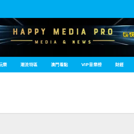
玩樂
潮流特區
澳門看點
VIP音樂榜
財經