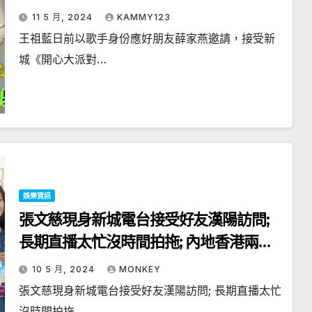
講出喜劇演員內心世界，祖藍坦言內心抑
11 5 月, 2024
KAMMY123
鬱 對人歡笑背人愁！
王祖藍日前以歌手身份應好朋友薛家燕邀請，接受新
城《開心大派對…
娛樂資訊
張文慈現身新城電台接受好友漢陽訪問;
長期直播太忙沒時間拍拖; 內地香港兩邊
走
10 5 月, 2024
MONKEY
張文慈現身新城電台接受好友漢陽訪問; 長期直播太忙
沒時間拍拖…