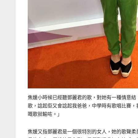
焦媛小時候已經聽鄧麗君的歌，對她有一種情意結
歌，諗起佢又會諗起我爸爸，中學時有歌唱比賽，
嘅歌就輸咗。」
焦媛又指鄧麗君是一個很特別的女人，她的歌聲柔