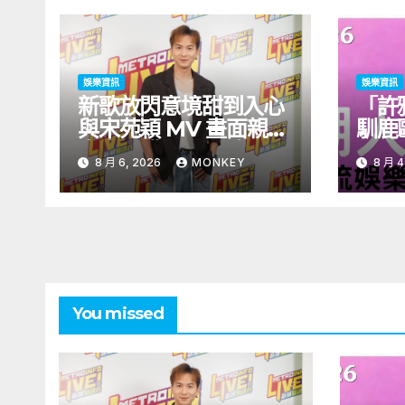
娛樂資訊
娛樂資訊
新歌放閃意境甜到入心
「許
與宋苑穎 MV 畫面親暱
馴鹿
太太呷醋 周吉佩廣州一
北！
8 月 6, 2026
MONKEY
8 月 4
日三場熱血 Busking
見面
You missed