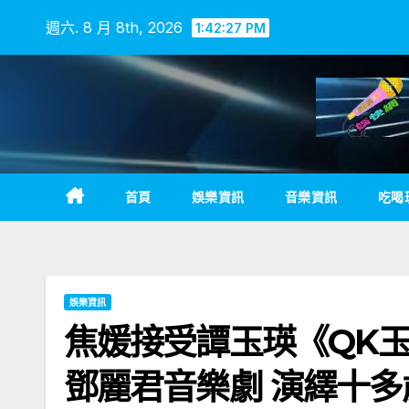
Skip
週六. 8 月 8th, 2026
1:42:28 PM
to
content
首頁
娛樂資訊
音樂資訊
吃喝
娛樂資訊
焦媛接受譚玉瑛《QK
鄧麗君音樂劇 演繹十