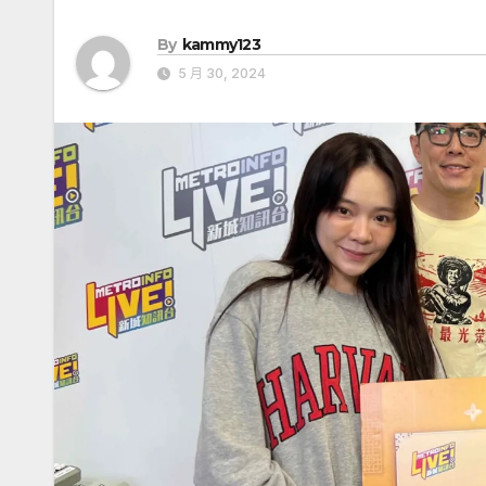
By
kammy123
5 月 30, 2024