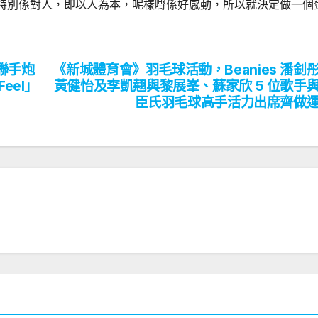
特別係對人，即以人為本，呢樣嘢係好感動，所以就決定做一個
姐聯手炮
《新城體育會》羽毛球活動，Beanies 潘釗
eel」
黃健怡及李凱翹與黎展峯、蘇家欣 5 位歌手
臣氏羽毛球高手活力出席齊做