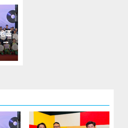
地區
」藝
舉行
義》
括王
同來
韓國
IKI