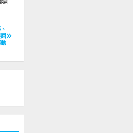
鄧麗
彤、
與屈
運動