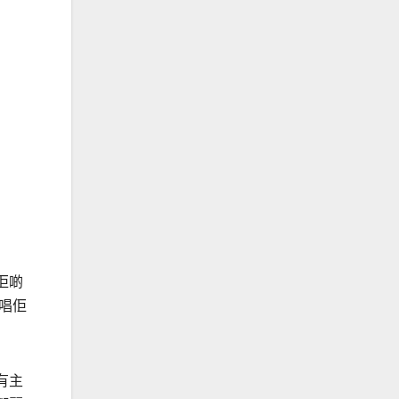
佢啲
唱佢
有主