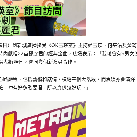
昨日（29日）到新城廣播接受《QK玉瑛室》主持譚玉瑛、何基佑及黃
時內獻唱27首鄧麗君的經典金曲，焦媛表示：「我哋會有9男女
演員都好唔同，會同幾個新演員合作。」
心路歷程，包括藝術和感情，橫跨三個大階段，而焦媛亦會演繹
粧，仲有好多歌要唱，所以真係幾好玩。」