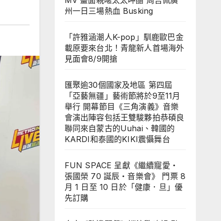
MV 畫面親暱太太呷醋 周吉佩廣
州一日三場熱血 Busking
「許雅涵潮人K-pop」馴鹿歐巴金
載原要來台北！青龍新人首場海外
見面會8/9開搶
匯聚逾30個國家及地區 第四屆
「亞藝無疆」藝術節將於9至11月
舉行 開幕節目《三角演義》音樂
會演出陣容包括王雙駿夥拍恭碩良
聯同來自蒙古的Uuhai、韓國的
KARDI和泰國的KIKI震懾舞台
FUN SPACE 呈獻《繼續寵愛・
張國榮 70 誕辰・音樂會》 門票 8
月 1 日至 10 日於「健康．旦」優
先訂購