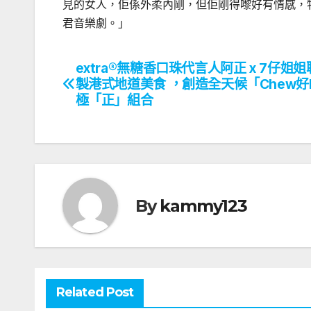
見的女人，佢係外柔內剛，但佢剛得嚟好有情感，
君音樂劇。」
extra®️無糖香口珠代言人阿正 x 7仔姐
文
製港式地道美食 ，創造全天候「Chew好F
章
極「正」組合
導
覽
By
kammy123
Related Post