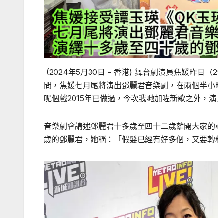
(2024年5月30日 – 香港) 舞台劇演員焦媛
問，焦媛七月尾將演出鄧麗君音樂劇，在兩個半小
呢個戲2015年已做過，今次我哋加咗新歌之外，
音樂劇會講述鄧麗君十多歲至四十二歲離開大家的
歲的鄧麗君，她稱：「假髮已經有好多個，又要轉