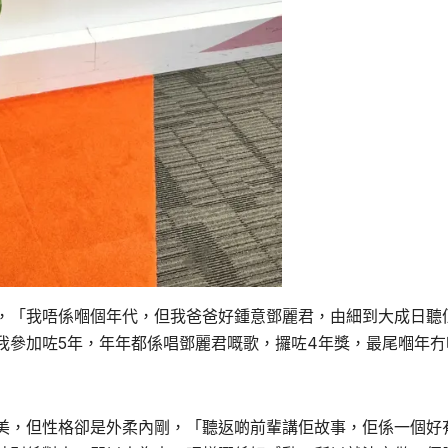
，「我唔係嗰個年代，但我爸爸好鍾意鄧麗君，由細到大成日聽
我參加咗5年，年年都係唱鄧麗君嘅歌，攞咗4年獎，最尾嗰年冇
美，但性格卻是外柔內剛，「聽返啲前輩講佢故事，佢係一個好