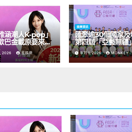
娛樂資訊
雅涵潮人K-pop」
匯聚逾30個國家及
歐巴金載原要來台
第四屆「亞藝無疆
青龍新人首場海外
術節將於9至11月
, 2026
星娛樂
8 月 1, 2026
MONKEY
會8/9開搶
開幕節目《三角演
音樂會演出陣容包
雙駿夥拍恭碩良 聯
自蒙古的Uuhai、
的KARDI和泰國的K
震懾舞台