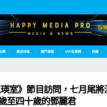
玩樂
潮流特區
澳門看點
VIP音樂榜
財經
玉瑛室》節目訪問，七月尾將
多歲至四十歲的鄧麗君