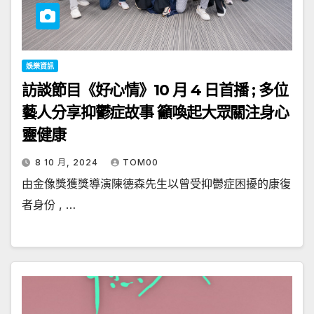
娛樂資訊
訪談節目《好心情》10 月 4 日首播 ; 多位
藝人分享抑鬱症故事 籲喚起大眾關注身心
靈健康
8 10 月, 2024
TOM00
由金像獎獲獎導演陳德森先生以曾受抑鬱症困擾的康復
者身份 , …