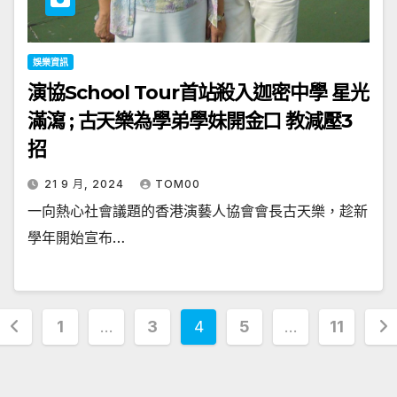
娛樂資訊
演協School Tour首站殺入迦密中學 星光
滿瀉 ; 古天樂為學弟學妹開金口 教減壓3
招
21 9 月, 2024
TOM00
一向熱心社會議題的香港演藝人協會會長古天樂，趁新
學年開始宣布…
文
1
...
3
4
5
...
11
章