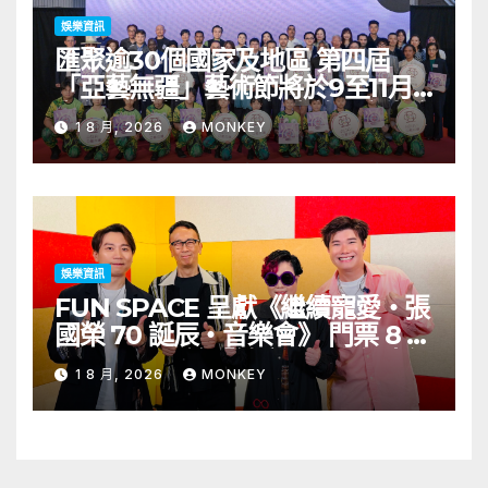
娛樂資訊
匯聚逾30個國家及地區 第四屆
「亞藝無疆」藝術節將於9至11月
舉行 開幕節目《三角演義》音樂會
1 8 月, 2026
MONKEY
演出陣容包括王雙駿夥拍恭碩良 聯
同來自蒙古的Uuhai、韓國的
KARDI和泰國的KIKI震懾舞台
娛樂資訊
FUN SPACE 呈獻《繼續寵愛・張
國榮 70 誕辰・音樂會》 門票 8 月
1 日至 10 日於「健康．旦」優先訂
1 8 月, 2026
MONKEY
購