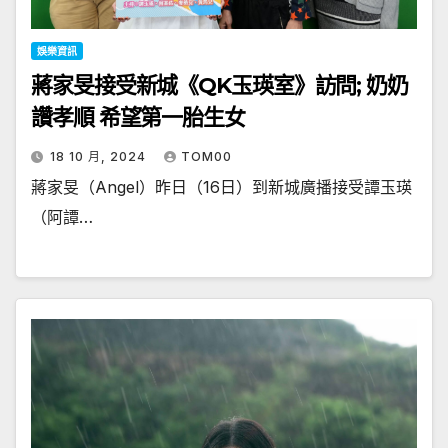
娛樂資訊
蔣家旻接受新城《QK玉瑛室》訪問; 奶奶
讚孝順 希望第一胎生女
18 10 月, 2024
TOM00
蔣家旻（Angel）昨日（16日）到新城廣播接受譚玉瑛
（阿譚…