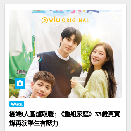
娛樂資訊
極端I人圍爐取暖 ; 《重組家庭》33歲黃寅
燁再演學生有壓力