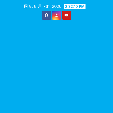
Skip
週五. 8 月 7th, 2026
2:32:11 PM
to
content