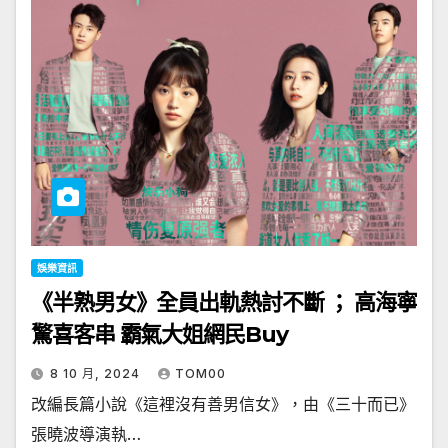
娛樂資訊
《半熟男女》全員出軌熱討不斷 ； 高海寧
驚喜客串 霸氣大姐網民Buy
8 10 月, 2024
TOM00
改編長篇小說《這裡沒有善男信女》，由《三十而已》
張曉波導演執…