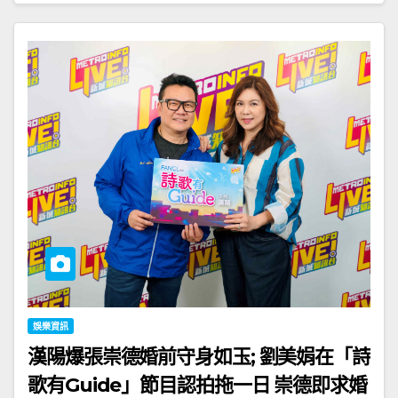
娛樂資訊
漢陽爆張崇德婚前守身如玉; 劉美娟在「詩
歌有Guide」節目認拍拖一日 崇德即求婚