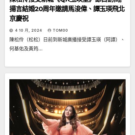
揚言結婚20周年邀請馬浚偉、譚玉瑛飛北
京慶祝
4 10 月, 2024
TOM00
陳松伶（松松）日前到新城廣播接受譚玉瑛（阿譚）、
何基佑及黃筠…