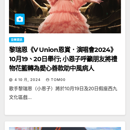
音樂資訊
黎瑞恩《V Union恩賞．演唱會2024》
10月19、20日舉行; 小恩子呼籲朋友將禮
物花籃轉為愛心善款助中風病人
4 10 月, 2024
TOM00
歌手黎瑞恩（小恩子）將於10月19日及20日假座西九
文化區戲…