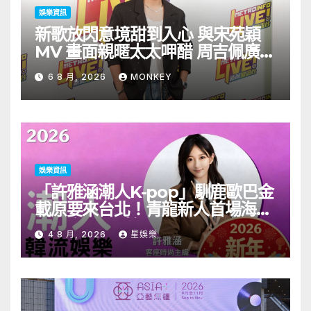
娛樂資訊
新歌放閃意境甜到入心 與宋苑穎
MV 畫面親暱太太呷醋 周吉佩廣州
一日三場熱血 Busking
6 8 月, 2026
MONKEY
娛樂資訊
「許雅涵潮人K-pop」馴鹿歐巴金
載原要來台北！青龍新人首場海外
見面會8/9開搶
4 8 月, 2026
星娛樂