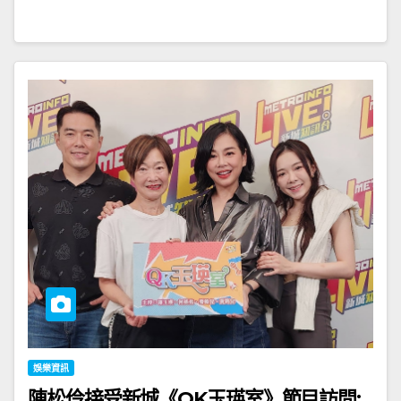
娛樂資訊
陳松伶接受新城《QK玉瑛室》節目訪問;