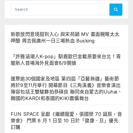
分
頁
新歌放閃意境甜到入心 與宋苑穎 MV 畫面親暱太太
呷醋 周吉佩廣州一日三場熱血 Busking
「許雅涵潮人K-pop」馴鹿歐巴金載原要來台北！青
龍新人首場海外見面會8/9開搶
匯聚逾30個國家及地區 第四屆「亞藝無疆」藝術節
將於9至11月舉行 開幕節目《三角演義》音樂會演出
陣容包括王雙駿夥拍恭碩良 聯同來自蒙古的Uuhai、
韓國的KARDI和泰國的KIKI震懾舞台
FUN SPACE 呈獻《繼續寵愛・張國榮 70 誕辰・音
樂會》 門票 8 月 1 日至 10 日於「健康．旦」優先
訂購