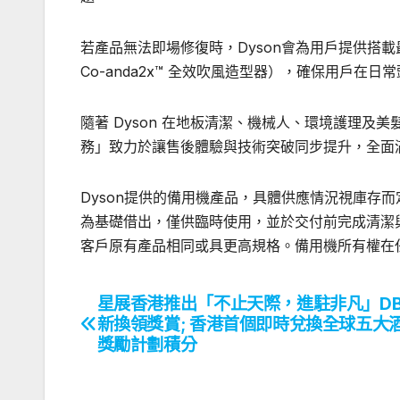
若產品無法即場修復時，Dyson會為用戶提供搭載最新
Co-anda2x™️ 全效吹風造型器），確保用戶在
隨著 Dyson 在地板清潔、機械人、環境護理及
務」致力於讓售後體驗與技術突破同步提升，全面
Dyson提供的備用機產品，具體供應情況視庫存
為基礎借出，僅供臨時使用，並於交付前完成清潔與
客戶原有產品相同或具更高規格。備用機所有權在任
星展香港推出「不止天際，進駐非凡」DB
文
新換領獎賞; 香港首個即時兌換全球五大
章
獎勵計劃積分
導