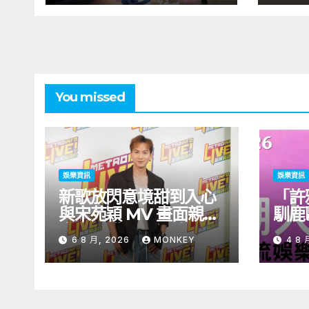
票 買飛即送限量首張
大酒
聯名CD《JZ
分
Society》掀搶飛熱潮
You missed
娛樂資訊
娛樂資訊
新歌放閃意境甜到入心
「許
與宋苑穎 MV 畫面親暱
馴鹿
太太呷醋 周吉佩廣州一
北！
6 8 月, 2026
MONKEY
4 8 
日三場熱血 Busking
見面