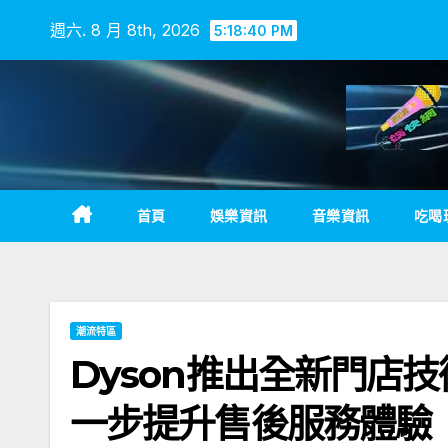
Skip
週六. 8 月 8th, 2026
5:18:41 PM
to
content
首頁
娛樂資訊
音樂資訊
吃喝
潮流特區
Dyson推出全新門店
一步提升售後服務體驗