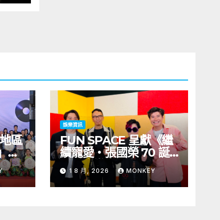
娛樂資訊
及地區
FUN SPACE 呈獻《繼
」藝
續寵愛・張國榮 70 誕
舉行
辰・音樂會》 門票 8 月
Y
1 8 月, 2026
MONKEY
義》
1 日至 10 日於「健康．
括王
旦」優先訂購
聯同來
、韓國