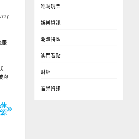
吃喝玩樂
rap
娛樂資訊
潮流特區
機服
澳門看點
狀」
財經
或與
音樂資訊
退休
資源