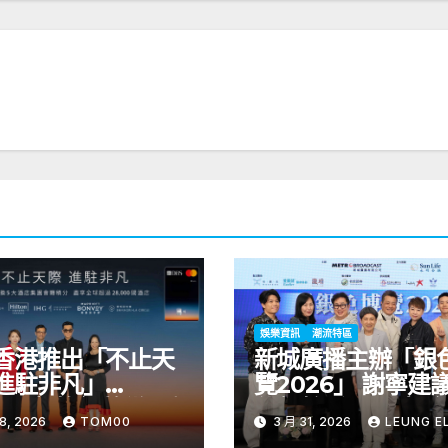
娛樂資訊
潮流特區
香港推出「不止天
新城廣播主辦「銀
進駐非凡」
覽2026」 謝寧建議退
$全新換領獎賞; 香
休年齡延至70歲 
8, 2026
TOM00
3 月 31, 2026
LEUNG EL
個即時兌換全球五
族社會寶貴資源