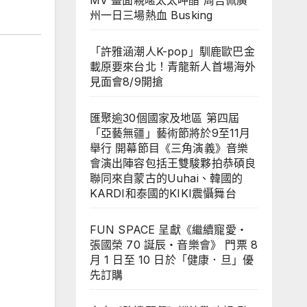
MV 畫面親暱太太呷醋 周吉佩廣
州一日三場熱血 Busking
「許雅涵潮人K-pop」馴鹿歐巴金
載原要來台北！青龍新人首場海外
見面會8/9開搶
匯聚逾30個國家及地區 第四屆
「亞藝無疆」藝術節將於9至11月
舉行 開幕節目《三角演義》音樂
會演出陣容包括王雙駿夥拍恭碩良
聯同來自蒙古的Uuhai、韓國的
KARDI和泰國的KIKI震懾舞台
FUN SPACE 呈獻《繼續寵愛・
張國榮 70 誕辰・音樂會》 門票 8
月 1 日至 10 日於「健康．旦」優
先訂購