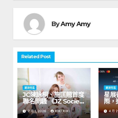
覽
By
Amy Amy
Related Post
潮流特區
潮流特區
JC陳詠桐、施匡翹首度
星展
聯名開騷 《JZ Society
際，
桐翹社 Mini
DBS
7 月 1, 2026
KIKI KIKI
4 月 2
Concert》正式公開售
港首