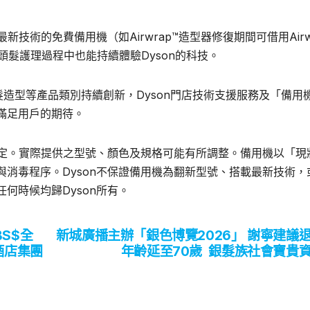
技術的免費備用機（如Airwrap™️造型器修復期間可借用Airw
日常頭髮護理過程中也能持續體驗Dyson的科技。
美髮造型等產品類別持續創新，Dyson門店技術支援服務及「備用
滿足用戶的期待。
而定。實際提供之型號、顏色及規格可能有所調整。備用機以「現
消毒程序。Dyson不保證備用機為翻新型號、搭載最新技術，
何時候均歸Dyson所有。
S$全
新城廣播主辦「銀色博覽2026」 謝寧建議
酒店集團
年齡延至70歲 銀髮族社會寶貴