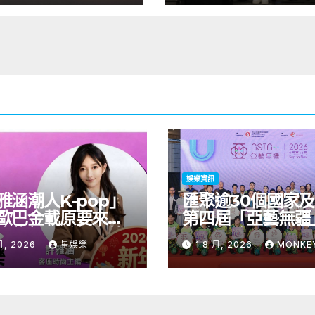
店集團獎勵計劃積
娛樂資訊
雅涵潮人K-pop」
匯聚逾30個國家
歐巴金載原要來台
第四屆「亞藝無疆
青龍新人首場海外
術節將於9至11月
月, 2026
星娛樂
1 8 月, 2026
MONKE
會8/9開搶
開幕節目《三角演
音樂會演出陣容包
雙駿夥拍恭碩良 
自蒙古的Uuhai