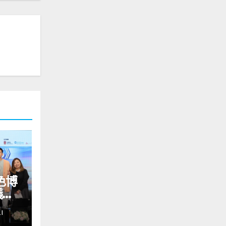
色博
銀髮
I