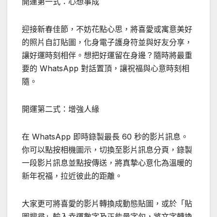
開運第一式：心想事成
迎接新春佳節，不妨花點心思，將喜愛或寓意美好
的照片自訂貼圖，化身電子護身符並與好友分享，
讓好運時刻相伴。想把好運留在身邊？隨時將最重
要的 WhatsApp 對話置頂，讓祝福與心意時刻相
隨。
開運第二式：增強人緣
在 WhatsApp 即時錄製最長 60 秒的影片訊息。
你可以點按相機圖示，切換至影片訊息分頁，錄製
一段影片訊息並點按傳送，將真摯心意化為溫暖的
新年祝福，拉近彼此的距離。
大家更可將喜愛的影片轉換成動態貼圖，或於「貼
圖搜尋」輸入幸運數字及正能量字句，將文字轉換