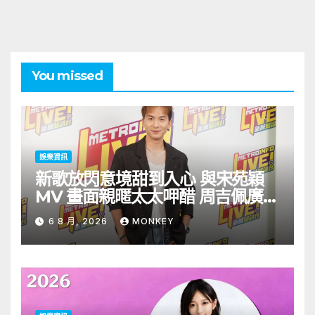
You missed
娛樂資訊
新歌放閃意境甜到入心 與宋苑穎
MV 畫面親暱太太呷醋 周吉佩廣州
一日三場熱血 Busking
6 8 月, 2026
MONKEY