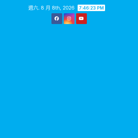
Skip
週六. 8 月 8th, 2026
7:46:24 PM
to
content