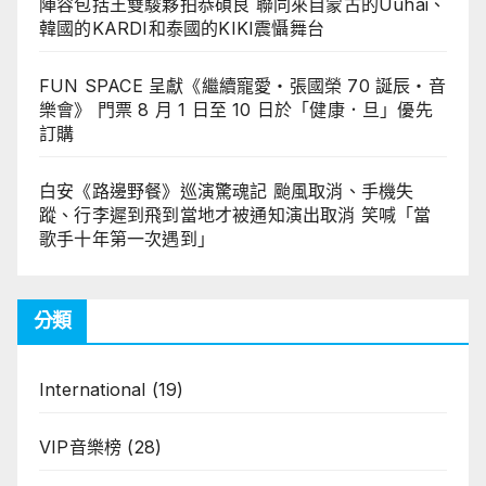
陣容包括王雙駿夥拍恭碩良 聯同來自蒙古的Uuhai、
韓國的KARDI和泰國的KIKI震懾舞台
FUN SPACE 呈獻《繼續寵愛・張國榮 70 誕辰・音
樂會》 門票 8 月 1 日至 10 日於「健康．旦」優先
訂購
白安《路邊野餐》巡演驚魂記 颱風取消、手機失
蹤、行李遲到飛到當地才被通知演出取消 笑喊「當
歌手十年第一次遇到」
分類
International
(19)
VIP音樂榜
(28)