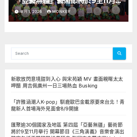
「亞藝無疆」藝術節將於9至11月舉
行 開幕節目《三角演義》音樂會演
8 月 1, 2026
MONKEY
出陣容包括王雙駿夥拍恭碩良 聯同
來自蒙古的Uuhai、韓國的KARDI
和泰國的KIKI震懾舞台
新歌放閃意境甜到入心 與宋苑穎 MV 畫面親暱太太
呷醋 周吉佩廣州一日三場熱血 Busking
「許雅涵潮人K-pop」馴鹿歐巴金載原要來台北！青
龍新人首場海外見面會8/9開搶
匯聚逾30個國家及地區 第四屆「亞藝無疆」藝術節
將於9至11月舉行 開幕節目《三角演義》音樂會演出