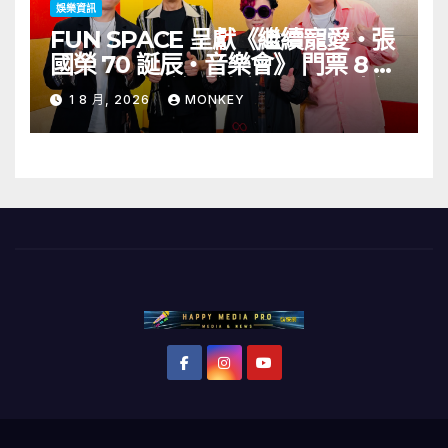
娛樂資訊
FUN SPACE 呈獻《繼續寵愛・張
國榮 70 誕辰・音樂會》 門票 8 月
1 日至 10 日於「健康．旦」優先訂
1 8 月, 2026
MONKEY
購