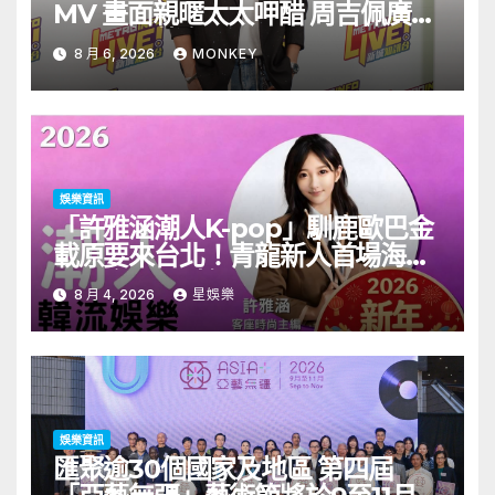
MV 畫面親暱太太呷醋 周吉佩廣州
一日三場熱血 Busking
8 月 6, 2026
MONKEY
娛樂資訊
「許雅涵潮人K-pop」馴鹿歐巴金
載原要來台北！青龍新人首場海外
見面會8/9開搶
8 月 4, 2026
星娛樂
娛樂資訊
匯聚逾30個國家及地區 第四屆