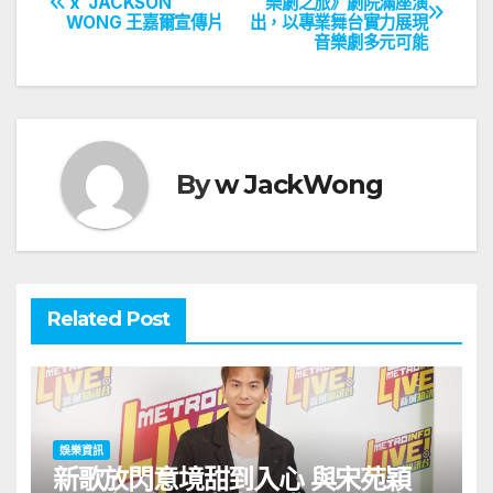
x JACKSON
樂劇之旅》劇院滿座演
WONG 王嘉爾宣傳片
出，以專業舞台實力展現
章
音樂劇多元可能
導
覽
By
w JackWong
Related Post
娛樂資訊
新歌放閃意境甜到入心 與宋苑穎