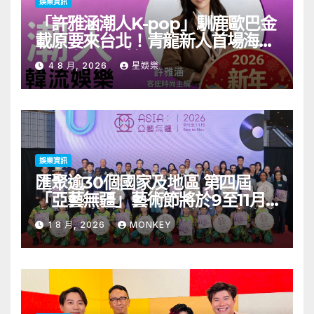
娛樂資訊
「許雅涵潮人K-pop」馴鹿歐巴金
載原要來台北！青龍新人首場海外
見面會8/9開搶
4 8 月, 2026
星娛樂
娛樂資訊
匯聚逾30個國家及地區 第四屆
「亞藝無疆」藝術節將於9至11月
舉行 開幕節目《三角演義》音樂會
1 8 月, 2026
MONKEY
演出陣容包括王雙駿夥拍恭碩良 聯
同來自蒙古的Uuhai、韓國的
KARDI和泰國的KIKI震懾舞台