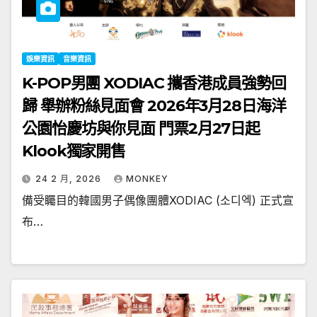
娛樂資訊
音樂資訊
K-POP男團 XODIAC 攜香港成員強勢回
歸 舉辦粉絲見面會 2026年3月28日海洋
公園怡慶坊與你見面 門票2月27日起
Klook獨家開售
24 2 月, 2026
MONKEY
備受矚目的韓國男子偶像團體XODIAC (소디엑) 正式宣
布…