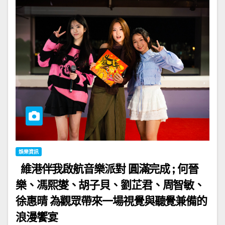
娛樂資訊
維港伴我啟航音樂派對 圓滿完成 ; 何晉
樂、馮熙燮、胡子貝、劉芷君、周智敏、
徐惠晴 為觀眾帶來一場視覺與聽覺兼備的
浪漫饗宴