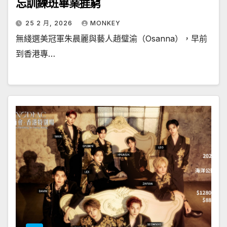
忘訓練班畢業捱窮
25 2 月, 2026
MONKEY
無綫選美冠軍朱晨麗與藝人趙璧渝（Osanna），早前
到香港專…