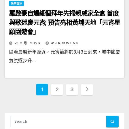
娛樂資訊
羅啟豪自爆細個拜年先掃親戚家全盒 首度
與歌迷慶元宵; 預告亮相黃埔天地「元宵星
願園遊會」
21 2 月, 2026
W JACKWONG
隨着農曆新年臨近，元宵節將於3月3日到來，城中節慶
氣氛逐步升…
文
1
2
3
章
分
頁