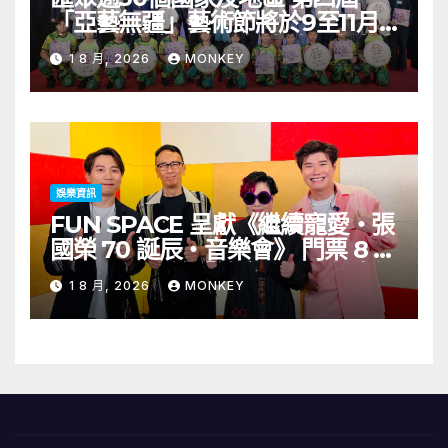
「亞藝無疆」藝術節將於9至11月
舉行 開幕節目《三角演義》音樂會
1 8 月, 2026
MONKEY
演出陣容包括王雙駿夥拍恭碩良 聯
同來自蒙古的Uuhai、韓國的
KARDI和泰國的KIKI震懾舞台
娛樂資訊
FUN SPACE 呈獻《繼續寵愛・張
國榮 70 誕辰・音樂會》 門票 8 月
1 日至 10 日於「健康．旦」優先訂
1 8 月, 2026
MONKEY
購