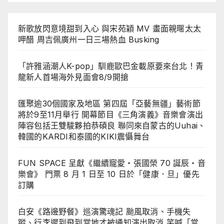
新歌放閃意境甜到入心 與宋苑穎 MV 畫面親暱太太
呷醋 周吉佩廣州一日三場熱血 Busking
「許雅涵潮人K-pop」馴鹿歐巴金載原要來台北！青
龍新人首場海外見面會8/9開搶
匯聚逾30個國家及地區 第四屆「亞藝無疆」藝術節
將於9至11月舉行 開幕節目《三角演義》音樂會演出
陣容包括王雙駿夥拍恭碩良 聯同來自蒙古的Uuhai、
韓國的KARDI和泰國的KIKI震懾舞台
FUN SPACE 呈獻《繼續寵愛・張國榮 70 誕辰・音
樂會》 門票 8 月 1 日至 10 日於「健康．旦」優先
訂購
白安《路邊野餐》巡演驚魂記 颱風取消、手機失
蹤、行李遲到飛到當地才被通知演出取消 笑喊「當