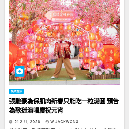
娛樂資訊
張馳豪為保肌肉新春只能吃一粒湯圓 預告
為歌迷演唱慶祝元宵
21 2 月, 2026
W JACKWONG