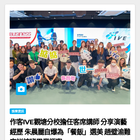
娛樂資訊
作客IVE觀塘分校擔任客席講師 分享演藝
經歷 朱晨麗自爆為「餐飯」選美 趙璧渝難