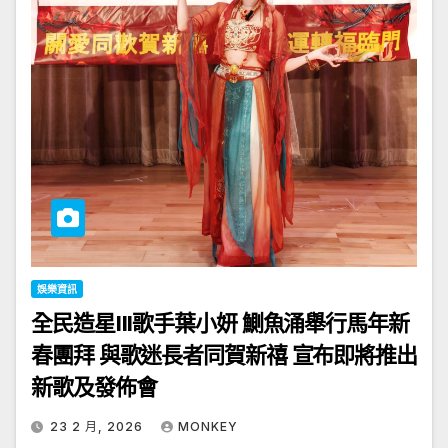
娛樂資訊
全民造星III歌手葉小妍 鰂魚涌舉行馬年新
春團拜 與歌迷長者同賀新禧 宣布即將推出
新歌及發佈會
23 2 月, 2026
MONKEY