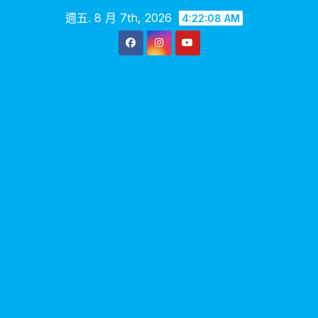
Skip
週五. 8 月 7th, 2026
4:22:09 AM
to
content