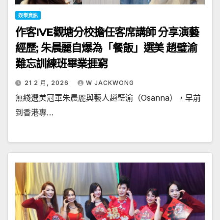
娛樂資訊
作客IVE觀塘分校擔任客席講師 分享演藝
經歷; 朱晨麗自爆為「餐飯」選美 趙璧渝
難忘訓練班畢業捱窮
21 2 月, 2026
W JACKWONG
無綫選美冠軍朱晨麗與藝人趙璧渝（Osanna），早前
到香港專…