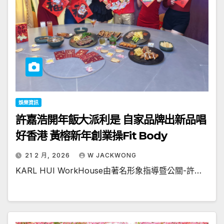
娛樂資訊
許嘉浩開年飯大派利是 自家品牌出新品唱
好香港 黃榕新年創業操Fit Body
21 2 月, 2026
W JACKWONG
KARL HUI WorkHouse由著名形象指導暨公關-許…