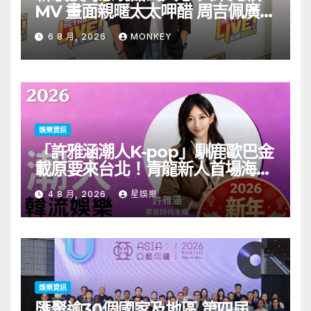
MV 畫面親暱太太呷醋 周吉佩廣州
一日三場熱血 Busking
6 8 月, 2026
MONKEY
娛樂資訊
「許雅涵潮人K-pop」馴鹿歐巴金
載原要來台北！青龍新人首場海外
見面會8/9開搶
4 8 月, 2026
星娛樂
娛樂資訊
匯聚逾30個國家及地區 第四屆