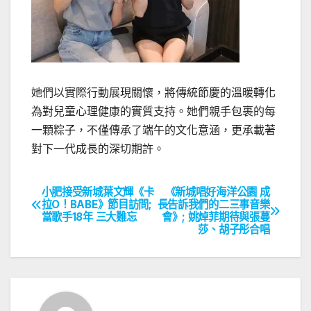
她們以實際行動展現關懷，將傳統節慶的溫暖轉化
為對兒童心理健康的實質支持。她們親手包裹的每
一顆粽子，不僅傳承了端午的文化意涵，更承載著
對下一代成長的深切期許。
小肥接受新城葉文輝《卡
《新城唱好海洋公園 成
文
拉O！BABE》節目訪問;
長告訴我們的二三事音樂
當歌手18年 三大難忘
會》; 姚焯菲期待與張蔓
章
莎、胡子彤合唱
導
覽