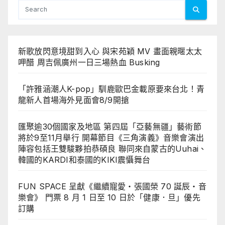
新歌放閃意境甜到入心 與宋苑穎 MV 畫面親暱太太
呷醋 周吉佩廣州一日三場熱血 Busking
「許雅涵潮人K-pop」馴鹿歐巴金載原要來台北！青
龍新人首場海外見面會8/9開搶
匯聚逾30個國家及地區 第四屆「亞藝無疆」藝術節
將於9至11月舉行 開幕節目《三角演義》音樂會演出
陣容包括王雙駿夥拍恭碩良 聯同來自蒙古的Uuhai、
韓國的KARDI和泰國的KIKI震懾舞台
FUN SPACE 呈獻《繼續寵愛・張國榮 70 誕辰・音
樂會》 門票 8 月 1 日至 10 日於「健康．旦」優先
訂購