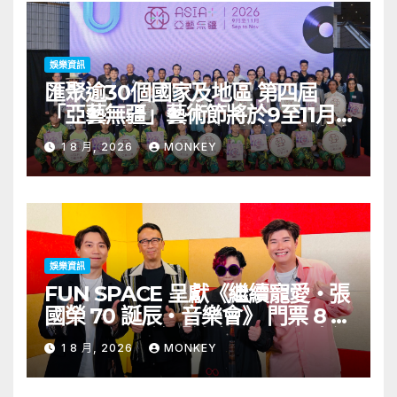
娛樂資訊
匯聚逾30個國家及地區 第四屆
「亞藝無疆」藝術節將於9至11月
舉行 開幕節目《三角演義》音樂會
1 8 月, 2026
MONKEY
演出陣容包括王雙駿夥拍恭碩良 聯
同來自蒙古的Uuhai、韓國的
KARDI和泰國的KIKI震懾舞台
娛樂資訊
FUN SPACE 呈獻《繼續寵愛・張
國榮 70 誕辰・音樂會》 門票 8 月
1 日至 10 日於「健康．旦」優先訂
1 8 月, 2026
MONKEY
購