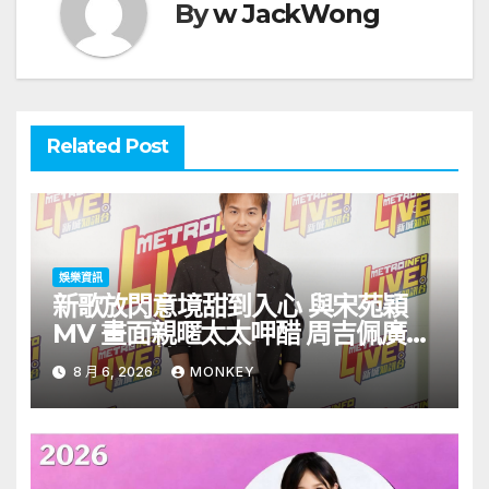
By
w JackWong
Related Post
娛樂資訊
新歌放閃意境甜到入心 與宋苑穎
MV 畫面親暱太太呷醋 周吉佩廣州
一日三場熱血 Busking
8 月 6, 2026
MONKEY