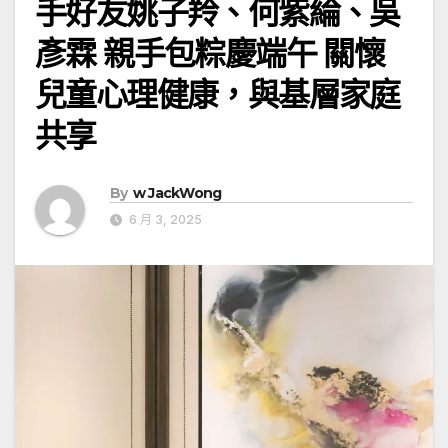
手好友姚子羚、何紫綸、吳
彥霖 親手包粽慶端午 關懷
兒童心理健康，與基層家庭
共享
By
w JackWong
6 月 3, 2025