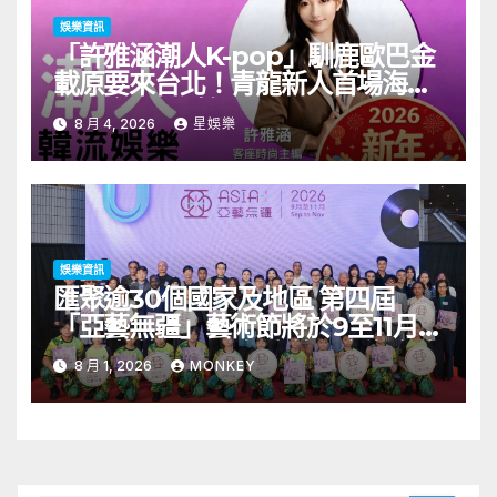
娛樂資訊
「許雅涵潮人K-pop」馴鹿歐巴金
載原要來台北！青龍新人首場海外
見面會8/9開搶
8 月 4, 2026
星娛樂
娛樂資訊
匯聚逾30個國家及地區 第四屆
「亞藝無疆」藝術節將於9至11月舉
行 開幕節目《三角演義》音樂會演
8 月 1, 2026
MONKEY
出陣容包括王雙駿夥拍恭碩良 聯同
來自蒙古的Uuhai、韓國的KARDI
和泰國的KIKI震懾舞台