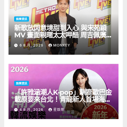
娛樂資訊
新歌放閃意境甜到入心 與宋苑穎
MV 畫面親暱太太呷醋 周吉佩廣州
一日三場熱血 Busking
6 8 月, 2026
MONKEY
娛樂資訊
「許雅涵潮人K-pop」馴鹿歐巴金
載原要來台北！青龍新人首場海外
見面會8/9開搶
4 8 月, 2026
星娛樂