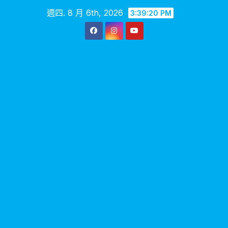
Skip
週四. 8 月 6th, 2026
3:39:21 PM
to
content