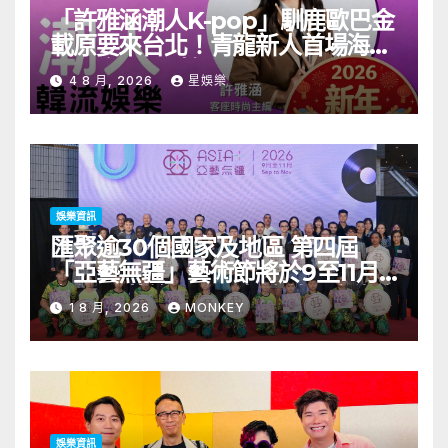
「許雅涵潮人K-pop」馴鹿歐巴金
載原要來台北！青龍新人首場海外
見面會8/9開搶
4 8 月, 2026
星娛樂
娛樂資訊
匯聚逾30個國家及地區 第四屆
「亞藝無疆」藝術節將於9至11月
舉行 開幕節目《三角演義》音樂會
1 8 月, 2026
MONKEY
演出陣容包括王雙駿夥拍恭碩良 聯
同來自蒙古的Uuhai、韓國的
KARDI和泰國的KIKI震懾舞台
娛樂資訊