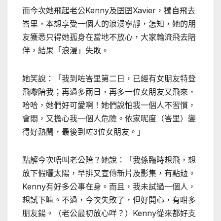
而今次她飛起老公
Kenny
及囝囝
Xavier
，獨自飛去
峇里，本想享受一個人的浪漫寧靜，怎知，她的朋
友獲悉只得她孤身在當地不放心，大家輪流飛去陪
伴，結果「浪漫」失敗。
她笑說：「我到咗峇里第二日，已經有女朋友特登
飛嚟陪我；再過多兩日，再多一位女朋友又飛來，
哈哈，她們好可愛啊！她們說怕我一個人不習慣，
會悶，又擔心我一個人危險。依家呢度（峇里）變
得好熱鬧，最後到咗
3
位女朋友。」
點解今次唔叫老公陪？她說：「我係臨時想飛，想
放下假曬太陽，早排又宣傳新片及影集，有點攰。
Kenny
有好多公事在身。而且，我未試過一個人，
想試下嘛。不過，今次失敗了，但好開心，有咁多
朋友鍚。（老公最初放心咩？）
Kenny
從來都好支