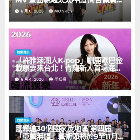
一日三場熱血 Busking
8 月 6, 2026
MONKEY
娛樂資訊
「許雅涵潮人K-pop」馴鹿歐巴金
載原要來台北！青龍新人首場海外
見面會8/9開搶
8 月 4, 2026
星娛樂
娛樂資訊
匯聚逾30個國家及地區 第四屆
「亞藝無疆」藝術節將於9至11月舉