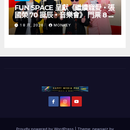
FUN SPACE 呈獻《繼續寵愛・張
國榮 70 誕辰・音樂會》 門票 8 月
1 日至 10 日於「健康．旦」優先訂
1 8 月, 2026
MONKEY
購
Proudly powered by WordPress
|
Theme: newswiz by