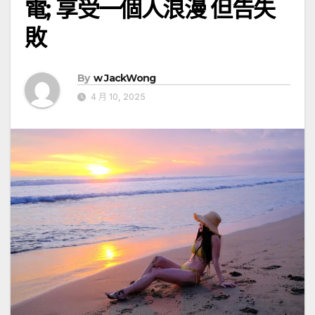
電; 享受一個人浪漫 但告失
敗
By
w JackWong
4 月 10, 2025