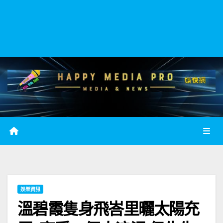
娛樂資訊
溫碧霞隻身飛峇里曬太陽充