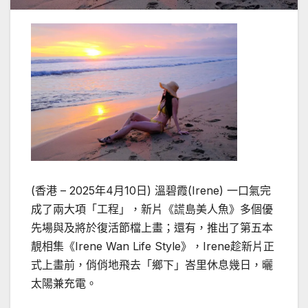
(
香港 –
2025
年
4
月
10
日
)
溫碧霞
(Irene)
一口氣完
成了兩大項「工程」，新片《謊島美人魚》多個優
先場與及將於復活節檔上畫；還有，推出了第五本
靚相集《
Irene Wan Life Style
》，
Irene
趁新片正
式上畫前，俏俏地飛去「鄉下」峇里休息幾日，曬
太陽兼充電。