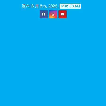
Skip
週六. 8 月 8th, 2026
6:38:04 AM
to
content