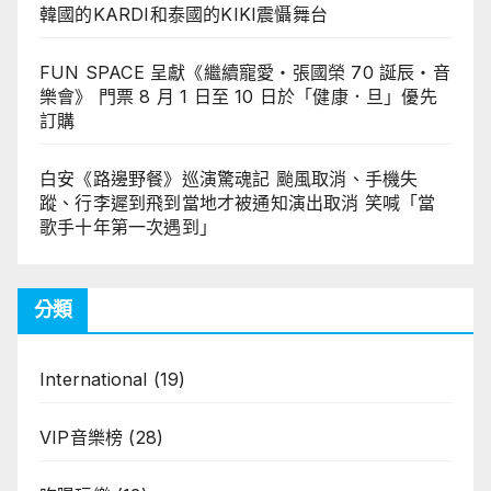
韓國的KARDI和泰國的KIKI震懾舞台
FUN SPACE 呈獻《繼續寵愛・張國榮 70 誕辰・音
樂會》 門票 8 月 1 日至 10 日於「健康．旦」優先
訂購
白安《路邊野餐》巡演驚魂記 颱風取消、手機失
蹤、行李遲到飛到當地才被通知演出取消 笑喊「當
歌手十年第一次遇到」
分類
International
(19)
VIP音樂榜
(28)