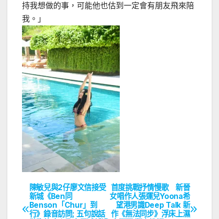
持我想做的事，可能他也估到一定會有朋友飛來陪
我。」
陳敏兒與2仔廖文信接受
首度挑戰抒情慢歌 新晉
文
新城《Ben同
女唱作人張運兒Yoona希
Benson「Chur」到
望港男識Deep Talk 新
章
行》錄音訪問; 五句說話
作《無法同步》浮床上濕