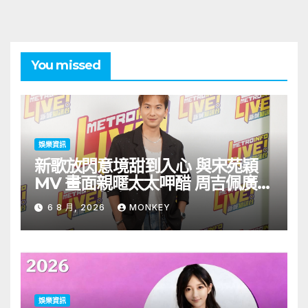
You missed
娛樂資訊
新歌放閃意境甜到入心 與宋苑穎
MV 畫面親暱太太呷醋 周吉佩廣州
一日三場熱血 Busking
6 8 月, 2026
MONKEY
娛樂資訊