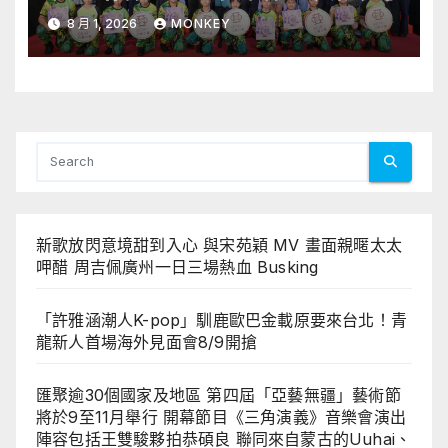
行 開幕節目《三角演義》音樂會演
8 月 1, 2026
MONKEY
出陣容包括王雙駿夥拍恭碩良 聯同
來自蒙古的Uuhai、韓國的KARDI
和泰國的KIKI震懾舞台
新歌放閃意境甜到入心 與宋苑穎 MV 畫面親暱太太
呷醋 周吉佩廣州一日三場熱血 Busking
「許雅涵潮人K-pop」馴鹿歐巴金載原要來台北！青
龍新人首場海外見面會8/9開搶
匯聚逾30個國家及地區 第四屆「亞藝無疆」藝術節
將於9至11月舉行 開幕節目《三角演義》音樂會演出
陣容包括王雙駿夥拍恭碩良 聯同來自蒙古的Uuhai、