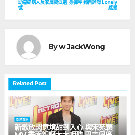
助臨終病人及家屬減低遺
身彈琴 獨自詮譯 Lonely
導
憾
感覺
覽
By
w JackWong
Related Post
娛樂資訊
新歌放閃意境甜到入心 與宋苑穎
MV 畫面親暱太太呷醋 周吉佩廣州