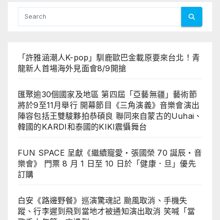
分
頁
「許雅涵潮人K-pop」馴鹿歐巴金載原要來台北！青
龍新人首場海外見面會8/9開搶
匯聚逾30個國家及地區 第四屆「亞藝無疆」藝術節
將於9至11月舉行 開幕節目《三角演義》音樂會演出
陣容包括王雙駿夥拍恭碩良 聯同來自蒙古的Uuhai、
韓國的KARDI和泰國的KIKI震懾舞台
FUN SPACE 呈獻《繼續寵愛・張國榮 70 誕辰・音
樂會》 門票 8 月 1 日至 10 日於「健康．旦」優先
訂購
白安《路邊野餐》巡演驚魂記 颱風取消、手機失
蹤、行李遲到飛到當地才被通知演出取消 笑喊「當