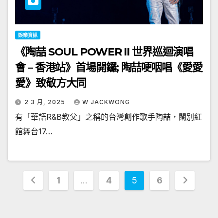
娛樂資訊
《陶喆 SOUL POWER II 世界巡迴演唱
會 – 香港站》首場開鑼; 陶喆哽咽唱《愛愛
愛》致敬方大同
2 3 月, 2025
W JACKWONG
有「華語R&B教父」之稱的台灣創作歌手陶喆，闊別紅
館舞台17…
文
1
...
4
5
6
章