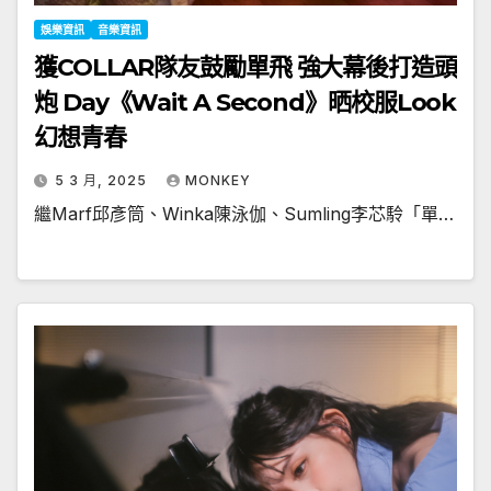
娛樂資訊
音樂資訊
獲COLLAR隊友鼓勵單飛 強大幕後打造頭
炮 Day《Wait A Second》晒校服Look
幻想青春
5 3 月, 2025
MONKEY
繼Marf邱彥筒、Winka陳泳伽、Sumling李芯駖「單…