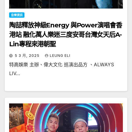
音樂資訊
陶喆釋放神級Energy 與Power演唱會香
港站 融化萬人樂迷三度安哥台灣女天后A-
Lin專程來港朝聖
5 3 月, 2025
LEUNG ELI
特高娛樂 主辦、偉大文化 巡演出品方 、ALWAYS
LIV…