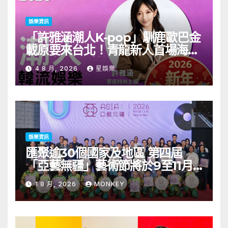
娛樂資訊
「許雅涵潮人K-pop」馴鹿歐巴金
載原要來台北！青龍新人首場海外
見面會8/9開搶
4 8 月, 2026
星娛樂
娛樂資訊
匯聚逾30個國家及地區 第四屆
「亞藝無疆」藝術節將於9至11月
舉行 開幕節目《三角演義》音樂會
1 8 月, 2026
MONKEY
演出陣容包括王雙駿夥拍恭碩良 聯
同來自蒙古的Uuhai、韓國的
KARDI和泰國的KIKI震懾舞台