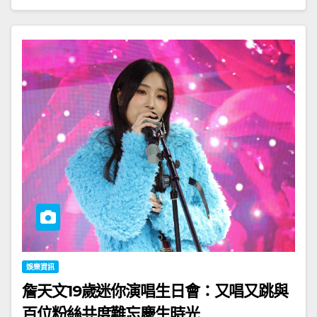
娛樂資訊
詹天文19歲迷你演唱生日會：又唱又跳與
百位粉絲共度難忘慶生時光