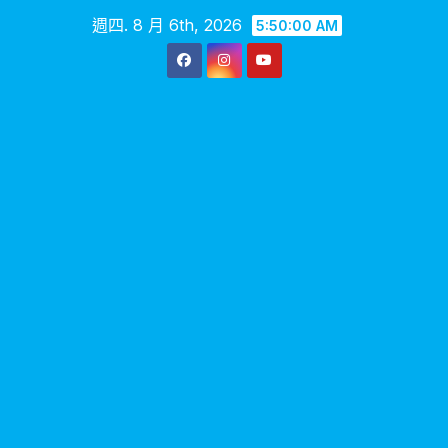
Skip
週四. 8 月 6th, 2026
5:50:02 AM
to
content