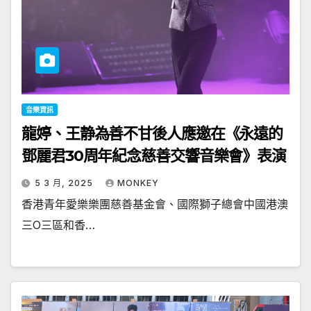
音樂資訊
龍婷、王静為善不甘後人應邀在《永遠的
鄧麗君30周年紀念慈善交響音樂會》表演
5 3 月, 2025
MONKEY
香港青年愛樂樂團慈善基金會、國際獅子總會中國港澳
三O三區和香…