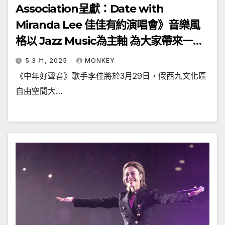
Association呈獻：Date with
Miranda Lee 佳佳有約演唱會》音樂風
格以 Jazz Music為主軸 為大家帶來一個
不一樣的演唱會
5 3 月, 2025
MONKEY
《中年好聲音》歌手李佳將於3月29日，假西九文化區
自由空間大…