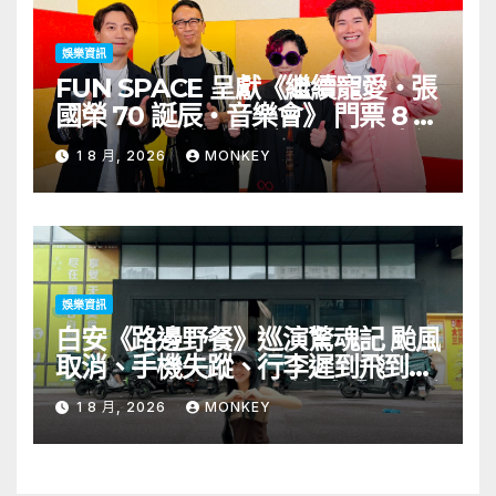
娛樂資訊
FUN SPACE 呈獻《繼續寵愛・張
國榮 70 誕辰・音樂會》 門票 8 月
1 日至 10 日於「健康．旦」優先訂
1 8 月, 2026
MONKEY
購
娛樂資訊
白安《路邊野餐》巡演驚魂記 颱風
取消、手機失蹤、行李遲到飛到當
地才被通知演出取消 笑喊「當歌手
1 8 月, 2026
MONKEY
十年第一次遇到」