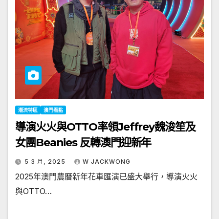
潮流特區
澳門看點
導演火火與OTTO率領Jeffrey魏浚笙及
女團Beanies 反轉澳門迎新年
5 3 月, 2025
W JACKWONG
2025年澳門農曆新年花車匯演已盛大舉行，導演火火
與OTTO…