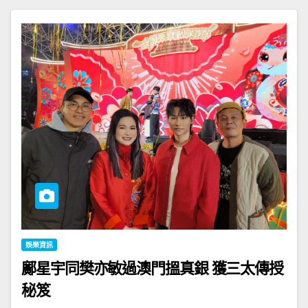
娛樂資訊
鄺星宇同樊亦敏過澳門搵真銀 獲三太傳授
秘笈