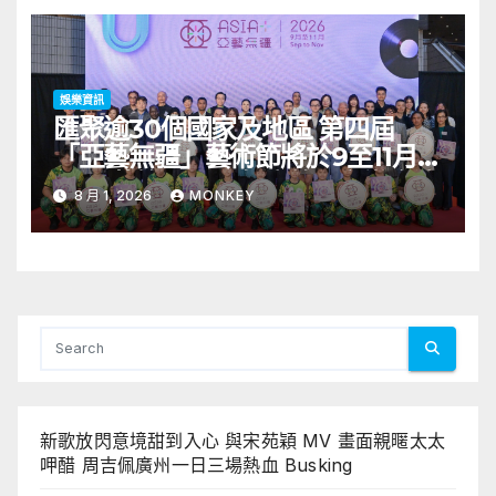
娛樂資訊
匯聚逾30個國家及地區 第四屆
「亞藝無疆」藝術節將於9至11月舉
行 開幕節目《三角演義》音樂會演
8 月 1, 2026
MONKEY
出陣容包括王雙駿夥拍恭碩良 聯同
來自蒙古的Uuhai、韓國的KARDI
和泰國的KIKI震懾舞台
新歌放閃意境甜到入心 與宋苑穎 MV 畫面親暱太太
呷醋 周吉佩廣州一日三場熱血 Busking