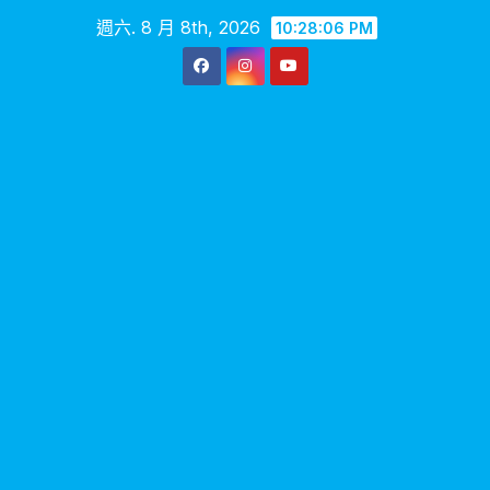
Skip
週六. 8 月 8th, 2026
10:28:07 PM
to
content