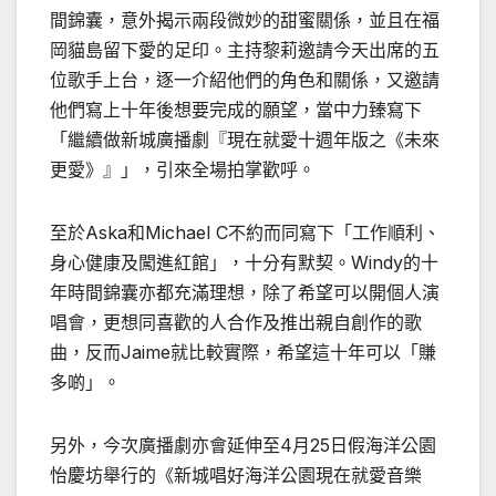
間錦囊，意外揭示兩段微妙的甜蜜關係，並且在福
岡貓島留下愛的足印。主持黎莉邀請今天出席的五
位歌手上台，逐一介紹他們的角色和關係，又邀請
他們寫上十年後想要完成的願望，當中力臻寫下
「繼續做新城廣播劇『現在就愛十週年版之《未來
更愛》』」，引來全場拍掌歡呼。
至於
Aska
和
Michael C
不約而同寫下「工作順利、
身心健康及闖進紅館」，十分有默契。
Windy
的十
年時間錦囊亦都充滿理想，除了希望可以開個人演
唱會，更想同喜歡的人合作及推出親自創作的歌
曲，反而
Jaime
就比較實際，希望這十年可以「賺
多啲」。
另外，今次廣播劇亦會延伸至
4
月
25
日假海洋公園
怡慶坊舉行的《新城唱好海洋公園現在就愛音樂