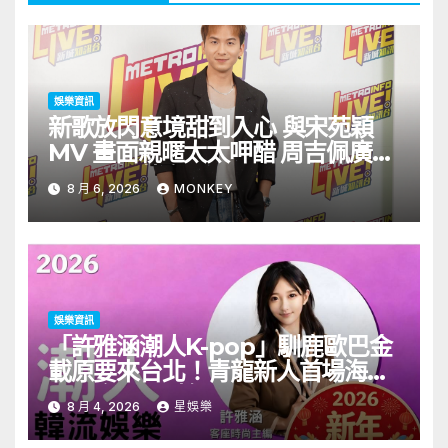
娛樂資訊
新歌放閃意境甜到入心 與宋苑穎
MV 畫面親暱太太呷醋 周吉佩廣州
一日三場熱血 Busking
8 月 6, 2026
MONKEY
娛樂資訊
「許雅涵潮人K-pop」馴鹿歐巴金
載原要來台北！青龍新人首場海外
見面會8/9開搶
8 月 4, 2026
星娛樂