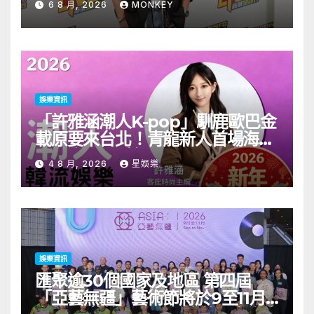
6 8 月, 2026
MONKEY
娛樂資訊
「許雅涵潮人K-pop」馴鹿歐巴金
載原要來台北！青龍新人首場海外
見面會8/9開搶
4 8 月, 2026
星娛樂
娛樂資訊
匯聚逾30個國家及地區 第四屆
「亞藝無疆」藝術節將於9至11月