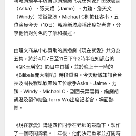
新城廣播本年度首部廣播劇《現在就愛》由張馳豪
（
Aska
）、張天穎（
Jaime
）、力臻、詹天文
（
Windy
）領銜聲演，
Michael C
則擔任客串，五
位演員今天（
10
日）親臨新城廣播出席記者會，分
享他們對角色的了解和描述。
由理文商業中心贊助的廣播劇《現在就愛》共分為
五集，將於
4
月
7
日至
11
日下午
2
時半在知訊台的
《
QK
玉瑛室》節目中首播，並於晚上十一時的
《
Bilibala
開大喇叭》時段重溫。今天新城知訊台台
長及團長程凱欣率領五位歌手
Aska
、
Jaime
、力
臻、
Windy
、
Michael C
、副團長葉碧梅、編劇胡
凱澄及製作總監
Terry Wu
出席記者會，場面熱
鬧。
《現在就愛》講述四位同學在老師的鼓勵下，製作
了一個時間錦囊。十年後，他們決定重聚並打開時