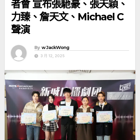
者會 宣布張馳豪、張天穎、
力臻、詹天文、Michael C
聲演
By
w JackWong
3 月 12, 2025