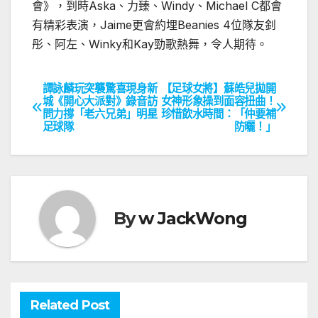
會》，到時
Aska
、力臻、
Windy
、
Michael C
都會
有精彩表演，
Jaime
更會約埋
Beanies 4
位隊友釗
彤、阿左、
Winky
和
Kay
勁歌熱舞，令人期待。
譚詠麟玩突襲驚喜現身新
【足球女將】蘇皓兒拋開
文
城《開心大派對》錄音訪
女神形象操到面容扭曲！
問力撐「老六兄弟」明星
珍惜飲水時間：「仲要補
章
足球隊
防曬！」
導
覽
By
w JackWong
Related Post