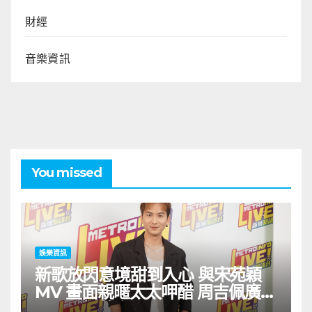
財經
音樂資訊
You missed
娛樂資訊
新歌放閃意境甜到入心 與宋苑穎
MV 畫面親暱太太呷醋 周吉佩廣州
一日三場熱血 Busking