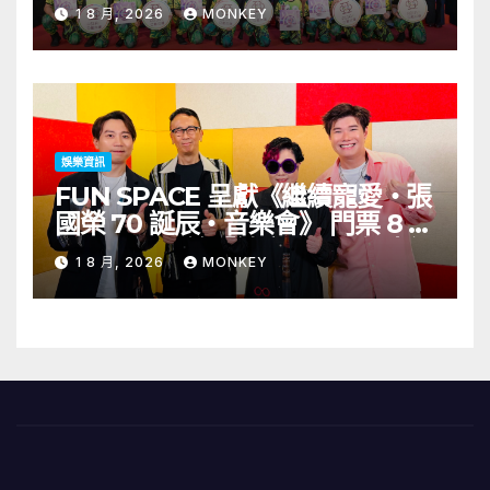
舉行 開幕節目《三角演義》音樂會
1 8 月, 2026
MONKEY
演出陣容包括王雙駿夥拍恭碩良 聯
同來自蒙古的Uuhai、韓國的
KARDI和泰國的KIKI震懾舞台
娛樂資訊
FUN SPACE 呈獻《繼續寵愛・張
國榮 70 誕辰・音樂會》 門票 8 月
1 日至 10 日於「健康．旦」優先訂
1 8 月, 2026
MONKEY
購