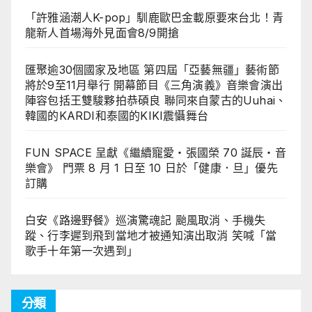
「許雅涵潮人K-pop」馴鹿歐巴金載原要來台北！青
龍新人首場海外見面會8/9開搶
匯聚逾30個國家及地區 第四屆「亞藝無疆」藝術節
將於9至11月舉行 開幕節目《三角演義》音樂會演出
陣容包括王雙駿夥拍恭碩良 聯同來自蒙古的Uuhai、
韓國的KARDI和泰國的KIKI震懾舞台
FUN SPACE 呈獻《繼續寵愛・張國榮 70 誕辰・音
樂會》 門票 8 月 1 日至 10 日於「健康．旦」優先
訂購
白安《路邊野餐》巡演驚魂記 颱風取消、手機失
蹤、行李遲到飛到當地才被通知演出取消 笑喊「當
歌手十年第一次遇到」
分類