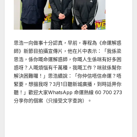
思浩一向做事十分認真，早前，專程為《命運解惑
師》新節目拍攝宣傳片，他在片中表示：「我係梁
思浩，係你嘅命運解惑師，你嘅人生係咪有好多困
惑呀？人嘅煩惱有千萬種，我嘅工作？咪就係幫你
解決困難囉！」思浩續說：「你仲信唔信命運？唔
緊要，想搵我呀？3月1日聽新城廣播，到時話畀你
聽！」歡迎大家WhatsApp 命運熱線 60 700 273
分享你的個案（只接受文字查詢）。