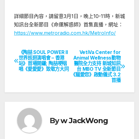
詳細節目內容，請留意3月1日，晚上10-11時，新城
知訊台全新節目《命運解惑師》首集直播，網址：
https://www.metroradio.com.hk/MetroInfo/
《陶喆 SOUL POWER II
VetiVa Center for
文
世界巡迴演唱會 – 香港
Animal Wellness動物
站》首場開鑼; 陶喆哽咽
醫院全力支持 新城知訊
章
唱《愛愛愛》致敬方大同
台 MBO TV 全新節目
《寵愛您》啟動儀式 3.2
導
首播
覽
By
w JackWong