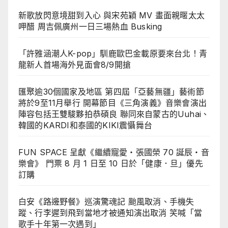
新歌放閃意境甜到入心 與宋苑穎 MV 畫面親暱太太
呷醋 周吉佩廣州一日三場熱血 Busking
「許雅涵潮人K-pop」馴鹿歐巴金載原要來台北！青
龍新人首場海外見面會8/9開搶
匯聚逾30個國家及地區 第四屆「亞藝無疆」藝術節
將於9至11月舉行 開幕節目《三角演義》音樂會演出
陣容包括王雙駿夥拍恭碩良 聯同來自蒙古的Uuhai、
韓國的KARDI和泰國的KIKI震懾舞台
FUN SPACE 呈獻《繼續寵愛・張國榮 70 誕辰・音
樂會》 門票 8 月 1 日至 10 日於「健康．旦」優先
訂購
白安《路邊野餐》巡演驚魂記 颱風取消、手機失
蹤、行李遲到飛到當地才被通知演出取消 笑喊「當
歌手十年第一次遇到」