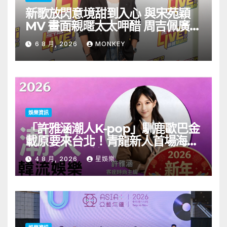
新歌放閃意境甜到入心 與宋苑穎
MV 畫面親暱太太呷醋 周吉佩廣州
一日三場熱血 Busking
6 8 月, 2026
MONKEY
娛樂資訊
「許雅涵潮人K-pop」馴鹿歐巴金
載原要來台北！青龍新人首場海外
見面會8/9開搶
4 8 月, 2026
星娛樂