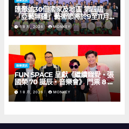
娛樂資訊
匯聚逾30個國家及地區 第四屆
「亞藝無疆」藝術節將於9至11月
舉行 開幕節目《三角演義》音樂會
1 8 月, 2026
MONKEY
演出陣容包括王雙駿夥拍恭碩良 聯
同來自蒙古的Uuhai、韓國的
KARDI和泰國的KIKI震懾舞台
娛樂資訊
FUN SPACE 呈獻《繼續寵愛・張
國榮 70 誕辰・音樂會》 門票 8 月
1 日至 10 日於「健康．旦」優先訂
1 8 月, 2026
MONKEY
購