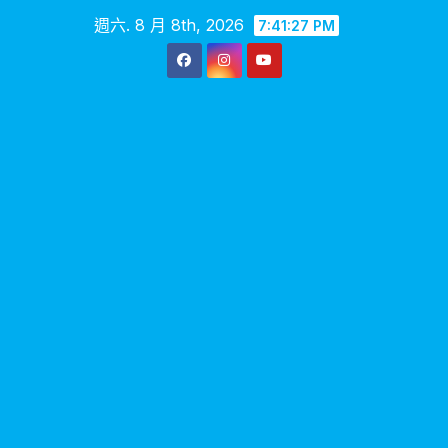
Skip
週六. 8 月 8th, 2026
7:41:27 PM
to
content