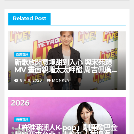
Related Post
娛樂資訊
新歌放閃意境甜到入心 與宋苑穎
MV 畫面親暱太太呷醋 周吉佩廣州
一日三場熱血 Busking
8 月 6, 2026
MONKEY
娛樂資訊
「許雅涵潮人K-pop」馴鹿歐巴金