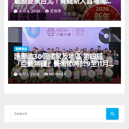
載原要來台北！青龍新人首場海外
見面會8/9開搶
8 月 4, 2026
星娛樂
娛樂資訊
匯聚逾30個國家及地區 第四屆
「亞藝無疆」藝術節將於9至11月舉
行 開幕節目《三角演義》音樂會演
8 月 1, 2026
MONKEY
出陣容包括王雙駿夥拍恭碩良 聯同
來自蒙古的Uuhai、韓國的KARDI
和泰國的KIKI震懾舞台