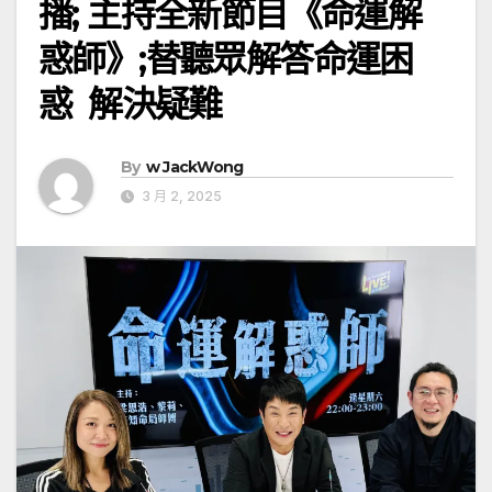
播; 主持全新節目《命運解
惑師》;替聽眾解答命運困
惑 解決疑難
By
w JackWong
3 月 2, 2025