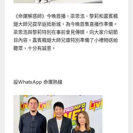
《命運解惑師》今晚首播，梁思浩、黎莉和嘉賓楓
燧大師兄提早返抵新城，為今晚首集直播作準備。
梁思浩與黎莉特別在事前會見傳媒，向大家介紹節
目內容。嘉賓楓燧大師兄還特別準備了小禮物送給
聽眾，十分有誠意。
設WhatsApp 命運熱線