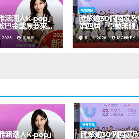
娛樂資訊
雅涵潮人K-pop」
匯聚逾30個國家及
歐巴金載原要來台
第四屆「亞藝無疆
青龍新人首場海外
術節將於9至11月
, 2026
星娛樂
8 月 1, 2026
MONKEY
會8/9開搶
開幕節目《三角演
音樂會演出陣容包
雙駿夥拍恭碩良 聯
自蒙古的Uuhai、
的KARDI和泰國的K
震懾舞台
娛樂資訊
雅涵潮人K-pop」
匯聚逾30個國家