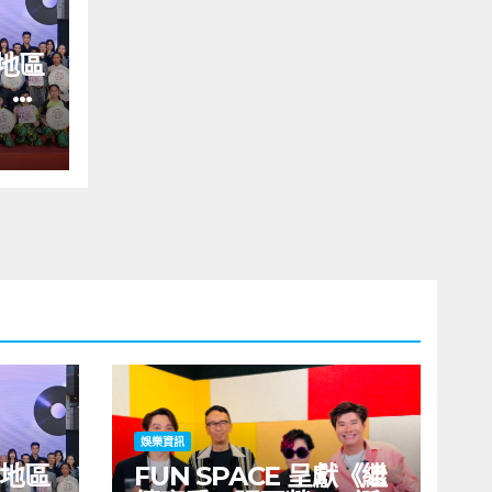
地區
」藝
舉行
義》
括王
同來
韓國
IKI
娛樂資訊
及地區
FUN SPACE 呈獻《繼