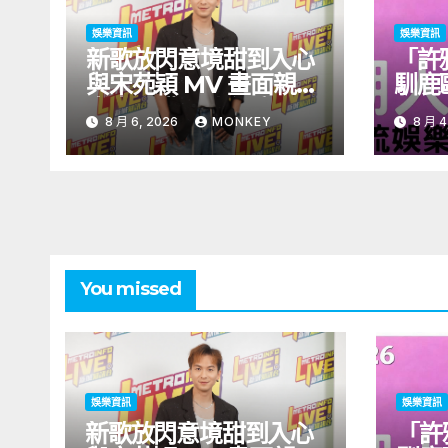
娛樂資訊
娛樂資訊
新歌放閃意境甜到入心
「許
與宋苑穎 MV 畫面親暱
馴鹿
太太呷醋 周吉佩廣州一
北！
8 月 6, 2026
MONKEY
8 月 4
日三場熱血 Busking
見面
You missed
娛樂資訊
娛樂資訊
新歌放閃意境甜到入心
「許