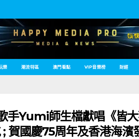
玩樂
潮流特區
澳門看點
VIP音樂榜
財經
歌手Yumi師生檔獻唱《皆
 ; 賀國慶75周年及香港海濱