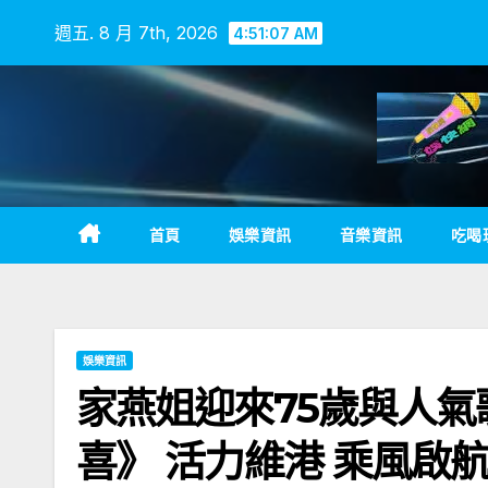
Skip
週五. 8 月 7th, 2026
4:51:07 AM
to
content
首頁
娛樂資訊
音樂資訊
吃喝
娛樂資訊
家燕姐迎來75歲與人氣
喜》 活力維港 乘風啟航