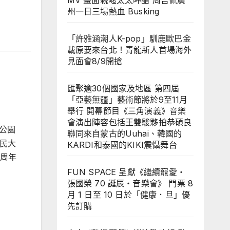
MV 畫面親暱太太呷醋 周吉佩廣
州一日三場熱血 Busking
「許雅涵潮人K-pop」馴鹿歐巴金
載原要來台北！青龍新人首場海外
見面會8/9開搶
匯聚逾30個國家及地區 第四屆
「亞藝無疆」藝術節將於9至11月
舉行 開幕節目《三角演義》音樂
會演出陣容包括王雙駿夥拍恭碩良
公園
聯同來自蒙古的Uuhai、韓國的
民大
KARDI和泰國的KIKI震懾舞台
周年
FUN SPACE 呈獻《繼續寵愛・
張國榮 70 誕辰・音樂會》 門票 8
月 1 日至 10 日於「健康．旦」優
先訂購