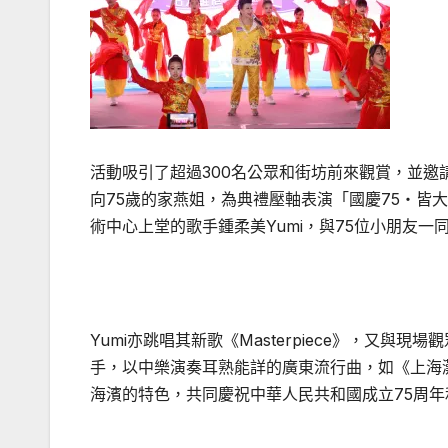
活動吸引了超過
300
名公眾和街坊前來觀賞，並邀
向
75
歲的家燕姐，為典禮壓軸表演「國慶
75
‧皆大
術中心上堂的歌手鍾柔美
Yumi
，與
75
位小朋友一
Yumi
亦跳唱其新歌《
Masterpiece
》，又與現場觀
手，以中樂演奏耳熟能詳的廣東流行曲，如《上海
海濱的特色，共同慶祝中華人民共和國成立
75
周年