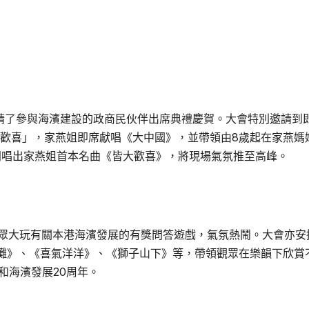
請了參與海濱建設的政商民伙伴出席典禮慶賀。大會特別邀請到
歡喜」，家燕姐即席獻唱《大中國》，並帶領由
8
歲起在家燕媽
同唱出家燕姐首本名曲《皆大歡喜》，將現場氣氛推至高峰。
眾大玩有關本港海濱發展的有獎問答遊戲，氣氛熱鬧。大會亦安
灘》、《喜氣洋洋》、《獅子山下》等，帶領觀眾在樂韻下欣賞
和海濱發展
20
周年。