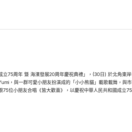
成立
75
周年 曁 海濱發展
20
周年慶祝典禮」，
(30
日
)
於北角東岸
Yumi
，與一群可愛小朋友扮演成的「小小熊貓」載歌載舞，與市
跟
75
位小朋友合唱《皆大歡喜》，以慶祝中華人民共和國成立
75