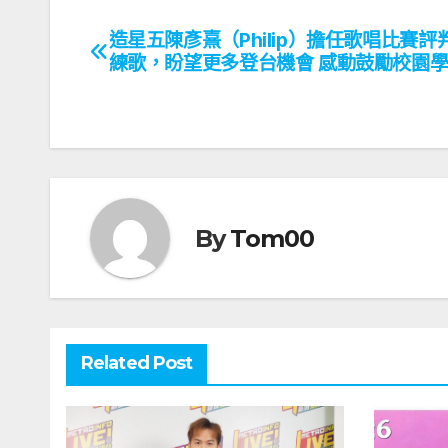
造星五陳彥熹（Philip）擔任歌唱比賽評
文
練歌，盼望更多登台機會 感動鼓勵校園
章
導
覽
By
Tom00
Related Post