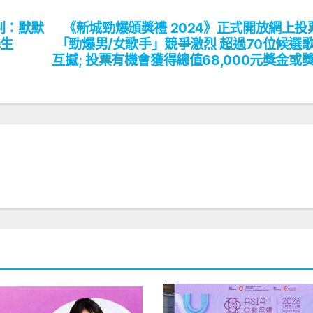
判：默默
《新城勁爆頒獎禮 2024》正式開放網上投票
學生
「勁爆男/女歌手」競爭激烈 超過70位候選
互撼; 投票有機會獲得總值68,000元獎金或