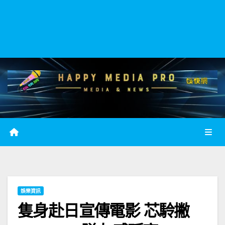
娛樂資訊
隻身赴日宣傳電影 芯駖撇