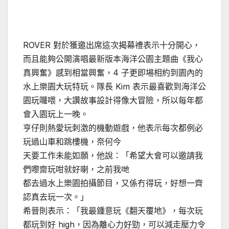
ROVER 對於獲邀出席這次揭幕禮表示十分開心，
而且能夠公開演唱最新版本海洋公園主題曲《我心
真興奮》感到相當興奮，4 子更即場相約到園內的
水上樂園大玩特玩。隊長 Kim 表示最喜歡到海洋公
園玩囉喂，大讚故事設計得像大冒險，所以每年都
會入園玩上一晚。
亨仔則熱愛玩刺激的機動遊戲，他表示每次都例必
玩過山車和跳樓機，奈何今
天要工作未能如願，他說：「希望大會可以邀請我
們嚟齋玩咁就好喇，之前我哋
都去過水上樂園拍攝節目，又係冇得玩，好想一齊
認真去玩一次。」
希晉則表示：「我最鍾意玩《翻天覆地》，每次玩
都玩到好 high，因為離心力好勁，可以減走壓力令