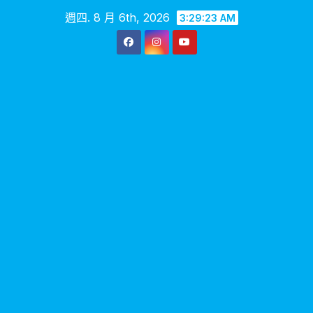
Skip
週四. 8 月 6th, 2026
3:29:24 AM
to
content