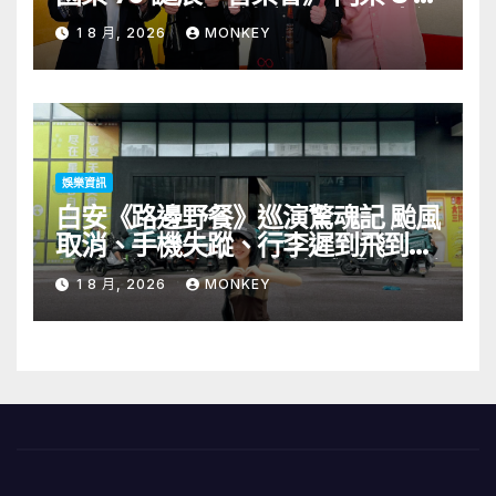
1 日至 10 日於「健康．旦」優先訂
1 8 月, 2026
MONKEY
購
娛樂資訊
白安《路邊野餐》巡演驚魂記 颱風
取消、手機失蹤、行李遲到飛到當
地才被通知演出取消 笑喊「當歌手
1 8 月, 2026
MONKEY
十年第一次遇到」