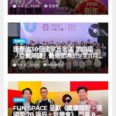
見面會8/9開搶
4 8 月, 2026
星娛樂
娛樂資訊
匯聚逾30個國家及地區 第四屆
「亞藝無疆」藝術節將於9至11月
舉行 開幕節目《三角演義》音樂會
1 8 月, 2026
MONKEY
演出陣容包括王雙駿夥拍恭碩良 聯
同來自蒙古的Uuhai、韓國的
KARDI和泰國的KIKI震懾舞台
娛樂資訊
FUN SPACE 呈獻《繼續寵愛・張
國榮 70 誕辰・音樂會》 門票 8 月