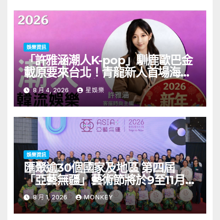
娛樂資訊
「許雅涵潮人K-pop」馴鹿歐巴金
載原要來台北！青龍新人首場海外
見面會8/9開搶
8 月 4, 2026
星娛樂
娛樂資訊
匯聚逾30個國家及地區 第四屆
「亞藝無疆」藝術節將於9至11月舉
行 開幕節目《三角演義》音樂會演
8 月 1, 2026
MONKEY
出陣容包括王雙駿夥拍恭碩良 聯同
來自蒙古的Uuhai、韓國的KARDI