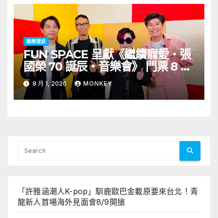
和泰國的KIKI震懾舞台
娛樂資訊
FUN SPACE 呈獻《繼續寵愛・張
國榮 70 誕辰・音樂會》 門票 8 月
1 日至 10 日於「健康．旦」優先訂
8 月 1, 2026
MONKEY
購
「許雅涵潮人K-pop」馴鹿歐巴金載原要來台北！青
龍新人首場海外見面會8/9開搶