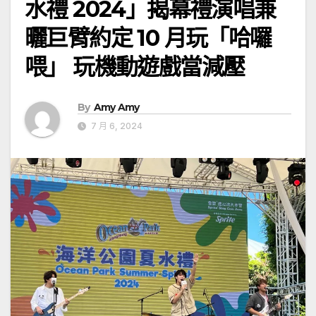
水禮 2024」揭幕禮演唱兼
曬巨臂約定 10 月玩「哈囉
喂」 玩機動遊戲當減壓
By
Amy Amy
7 月 6, 2024