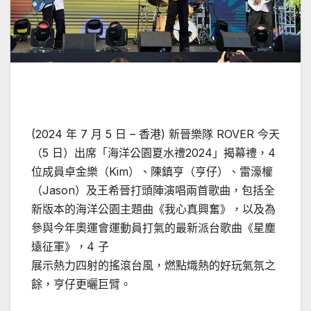
(2024 年 7 月 5 日 – 香港) 新晉樂隊 ROVER 今天
（5 日）出席「海洋公園夏水禮2024」揭幕禮，4
位成員卓金樂（Kim）、陳鎮亨（亨仔）、雷濠權
（Jason）及王希晉打頭陣演唱兩首歌曲，包括全
新版本的海洋公園主題曲《我心真興奮》，以及為
參與今年奧運會運動員打氣的最新派台歌曲《星塵
遠征軍》，4 子
展示熱力四射的搖滾台風，燃點熾熱的好玩氣氛之
餘，亨仔更曬巨臂。