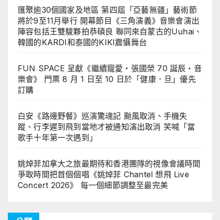
匯聚逾30個國家及地區 第四屆「亞藝無疆」藝術節
將於9至11月舉行 開幕節目《三角演義》音樂會演出
陣容包括王雙駿夥拍恭碩良 聯同來自蒙古的Uuhai、
韓國的KARDI和泰國的KIKI震懾舞台
FUN SPACE 呈獻《繼續寵愛・張國榮 70 誕辰・音
樂會》 門票 8 月 1 日至 10 日於「健康．旦」優先
訂購
白安《路邊野餐》巡演驚魂記 颱風取消、手機失
蹤、行李遲到飛到當地才被通知演出取消 笑喊「當
歌手十年第一次遇到」
姚焯菲加拿大之旅最期待和香港團隊的視像會議時間
爭取時間把首個個唱《姚焯菲 Chantel 想飛 Live
Concert 2026》 每一個細節調整至最完美