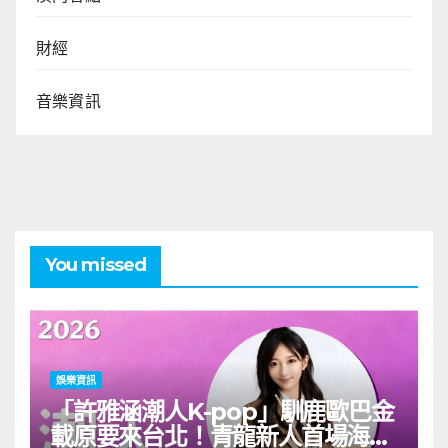
財經
音樂資訊
You missed
娛樂資訊
「許雅涵潮人K-pop」馴鹿歐巴金
載原要來台北！青龍新人首場海外