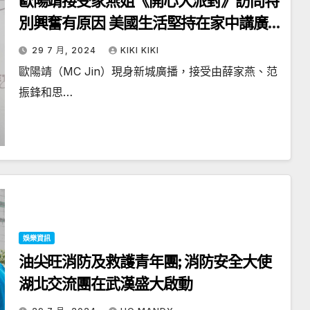
歐陽靖接受家燕姐《開心大派對》訪問特
別興奮有原因 美國生活堅持在家中講廣
東話 希望囝囝長大以廣東話為母語
29 7 月, 2024
KIKI KIKI
歐陽靖（MC Jin）現身新城廣播，接受由薛家燕、范
振鋒和思…
娛樂資訊
油尖旺消防及救護青年團; 消防安全大使
湖北交流團在武漢盛大啟動