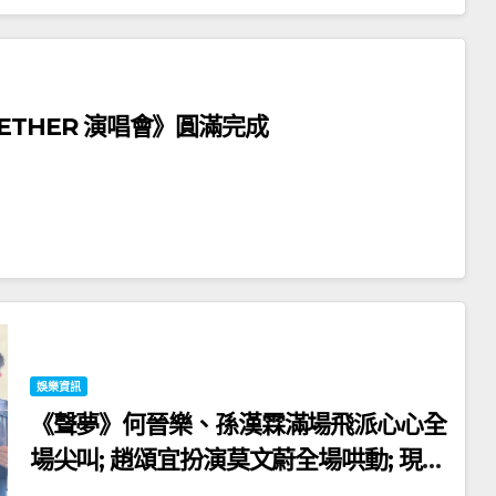
OGETHER 演唱會》圓滿完成
娛樂資訊
《聲夢》何晉樂、孫漢霖滿場飛派心心全
場尖叫; 趙頌宜扮演莫文蔚全場哄動; 現場
深情獻唱 李茵彤 、 劉芷君化身小粉絲為