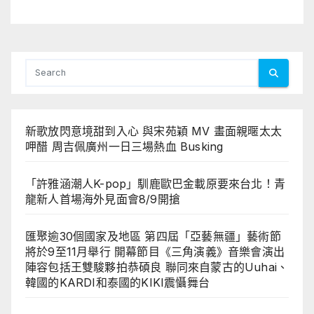
來自蒙古的Uuhai、韓國的KARDI
和泰國的KIKI震懾舞台
新歌放閃意境甜到入心 與宋苑穎 MV 畫面親暱太太
呷醋 周吉佩廣州一日三場熱血 Busking
「許雅涵潮人K-pop」馴鹿歐巴金載原要來台北！青
龍新人首場海外見面會8/9開搶
匯聚逾30個國家及地區 第四屆「亞藝無疆」藝術節
將於9至11月舉行 開幕節目《三角演義》音樂會演出
陣容包括王雙駿夥拍恭碩良 聯同來自蒙古的Uuhai、
韓國的KARDI和泰國的KIKI震懾舞台