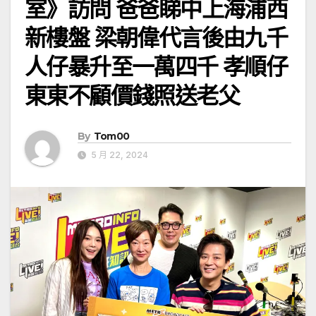
室》訪問 爸爸睇中上海浦西
新樓盤 梁朝偉代言後由九千
人仔暴升至一萬四千 孝順仔
東東不顧價錢照送老父
By
Tom00
5 月 22, 2024