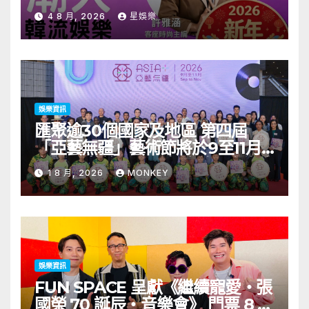
見面會8/9開搶
4 8 月, 2026
星娛樂
娛樂資訊
匯聚逾30個國家及地區 第四屆
「亞藝無疆」藝術節將於9至11月
舉行 開幕節目《三角演義》音樂會
1 8 月, 2026
MONKEY
演出陣容包括王雙駿夥拍恭碩良 聯
同來自蒙古的Uuhai、韓國的
KARDI和泰國的KIKI震懾舞台
娛樂資訊
FUN SPACE 呈獻《繼續寵愛・張
國榮 70 誕辰・音樂會》 門票 8 月