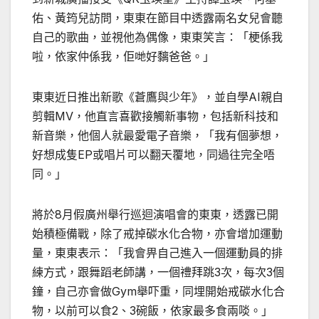
佑、黃筠兒訪問，東東在節目中透露兩名女兒會聽
自己的歌曲，並視他為偶像，東東笑言：「梗係我
啦，依家仲係我，佢哋好黐爸爸。」
東東近日推出新歌《蒼鷹與少年》，並自學AI親自
剪輯MV，他直言喜歡接觸新事物，包括新科技和
新音樂，他個人就最愛電子音樂，「我有個夢想，
好想成隻EP或唱片可以翻天覆地，同過往完全唔
同。」
將於8月假廣州舉行巡迴演唱會的東東，透露已開
始積極備戰，除了戒掉碳水化合物，亦會增加運動
量，東東表示：「我會畀自己進入一個運動員的排
練方式，跟舞蹈老師講，一個禮拜跳3次，每次3個
鐘，自己亦會做Gym舉吓重，同埋開始戒碳水化合
物，以前可以食2、3碗飯，依家最多食兩啖。」