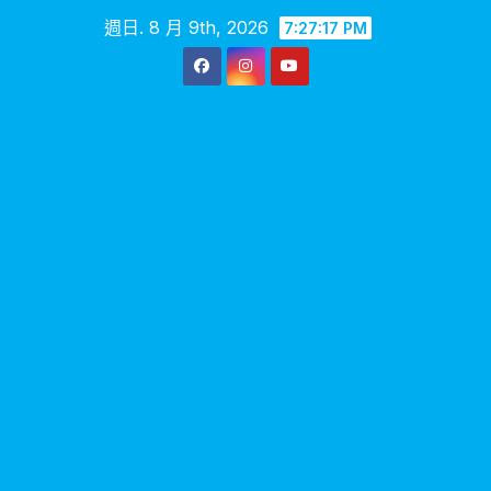
Skip
週日. 8 月 9th, 2026
7:27:18 PM
to
content