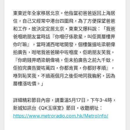
東東近年全家移居北京，他指當初爸爸返回上海居
住，自己又經常中港台四圍飛，為了方便探望爸爸
和工作，故決定定居北京，東東又爆料說：「我爸
爸嗰啲朋友當時話『你嗰仔係歌星，叫佢買層樓畀
你吖嘛』，當時浦西啱啱開發，個樓盤搵咗梁朝偉
拍廣告，咁啱我爸爸睇中咗嗰度，佢啲朋友笑我，
『你啲錢畀晒梁朝偉喎，佢未拍廣告之前九千蚊，
佢拍完廣告變咗萬四，你都肯買，你都好孝順』，
喺到恥笑我，不過兩個月之後佢哋同我躹躬，因為
層樓漲咗價。」
詳細精彩節目內容，請重溫5月17日，下午3-4時，
新城知訊台《QK玉瑛室》節目，收聽網址：
https://www.metroradio.com.hk/MetroInfo/