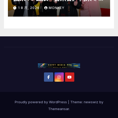
1 日至 10 日於「健康．旦」優先訂
1 8 月, 2026
MONKEY
購
Proudly powered by WordPress
|
Theme: newswiz by
Themeansar
.