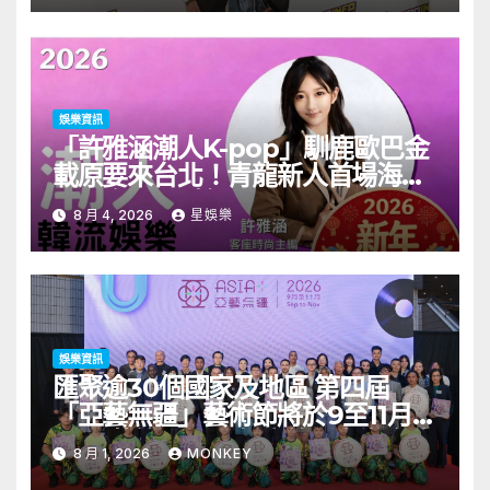
娛樂資訊
「許雅涵潮人K-pop」馴鹿歐巴金
載原要來台北！青龍新人首場海外
見面會8/9開搶
8 月 4, 2026
星娛樂
娛樂資訊
匯聚逾30個國家及地區 第四屆
「亞藝無疆」藝術節將於9至11月舉
行 開幕節目《三角演義》音樂會演
8 月 1, 2026
MONKEY
出陣容包括王雙駿夥拍恭碩良 聯同