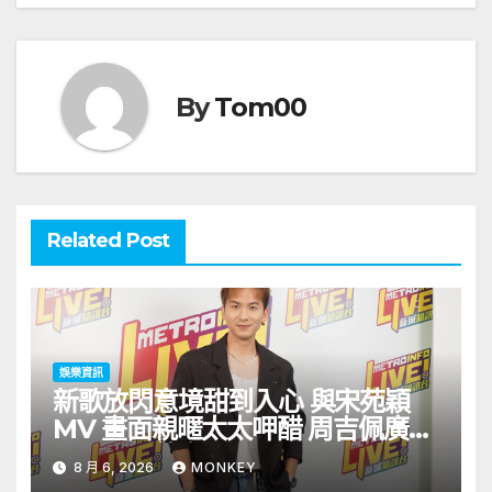
By
Tom00
Related Post
娛樂資訊
新歌放閃意境甜到入心 與宋苑穎
MV 畫面親暱太太呷醋 周吉佩廣州
一日三場熱血 Busking
8 月 6, 2026
MONKEY