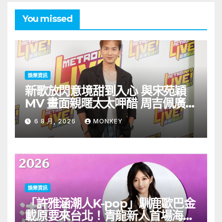
You missed
娛樂資訊
新歌放閃意境甜到入心 與宋苑穎
MV 畫面親暱太太呷醋 周吉佩廣州
一日三場熱血 Busking
6 8 月, 2026
MONKEY
娛樂資訊
「許雅涵潮人K-pop」馴鹿歐巴金
載原要來台北！青龍新人首場海外