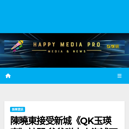
娛樂資訊
陳曉東接受新城《QK玉瑛