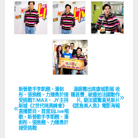
新晉歌手李凱翹、潘釗
溫碧霞出席康城影展 收
文
彤、張進翹、力臻勇於接
穫甚豐 , 被邀拍法國動作
受挑戰T.MAX、 JY主持
片, 遊法國驚喜見新片
章
新城《Z世代咪高峰會》
《謊島美人魚》電影海報
直播節目，首度玩Live唱
導
歌，新晉歌手李凱翹、潘
釗彤、張進翹、力臻勇於
覽
接受挑戰