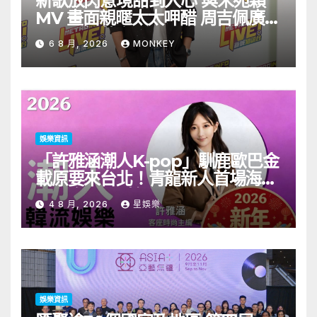
新歌放閃意境甜到入心 與宋苑穎
MV 畫面親暱太太呷醋 周吉佩廣州
一日三場熱血 Busking
6 8 月, 2026
MONKEY
娛樂資訊
「許雅涵潮人K-pop」馴鹿歐巴金
載原要來台北！青龍新人首場海外
見面會8/9開搶
4 8 月, 2026
星娛樂
娛樂資訊