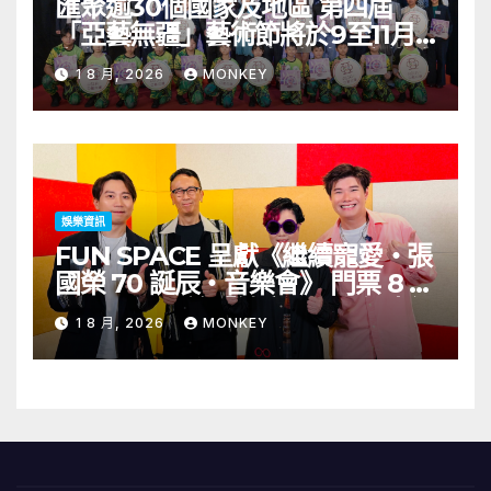
匯聚逾30個國家及地區 第四屆
「亞藝無疆」藝術節將於9至11月
舉行 開幕節目《三角演義》音樂會
1 8 月, 2026
MONKEY
演出陣容包括王雙駿夥拍恭碩良 聯
同來自蒙古的Uuhai、韓國的
KARDI和泰國的KIKI震懾舞台
娛樂資訊
FUN SPACE 呈獻《繼續寵愛・張
國榮 70 誕辰・音樂會》 門票 8 月
1 日至 10 日於「健康．旦」優先訂
1 8 月, 2026
MONKEY
購