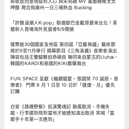
新歌放閃意境甜到入心 與宋苑穎 MV 畫面親暱太太
呷醋 周吉佩廣州一日三場熱血 Busking
「許雅涵潮人K-pop」馴鹿歐巴金載原要來台北！青
龍新人首場海外見面會8/9開搶
匯聚逾30個國家及地區 第四屆「亞藝無疆」藝術節
將於9至11月舉行 開幕節目《三角演義》音樂會演出
陣容包括王雙駿夥拍恭碩良 聯同來自蒙古的Uuhai、
韓國的KARDI和泰國的KIKI震懾舞台
FUN SPACE 呈獻《繼續寵愛・張國榮 70 誕辰・音
樂會》 門票 8 月 1 日至 10 日於「健康．旦」優先
訂購
白安《路邊野餐》巡演驚魂記 颱風取消、手機失
蹤、行李遲到飛到當地才被通知演出取消 笑喊「當
歌手十年第一次遇到」