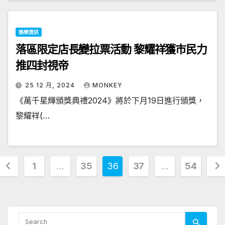
娛樂資訊
落區限定店長變拉票活動 黎耀祥獲市民力
推四封視帝
25 12 月, 2024
MONKEY
《萬千星輝頒獎典禮2024》將於下月19日進行頒獎，
黎耀祥(…
文
1
...
35
36
37
...
54
章
分