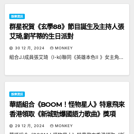
娛樂資訊
群星祝賀《玄學88》節目誕生及主持人張
艾琦,劉芊蒂的生日派對
30 12 月, 2024
MONKEY
組合J.I成員張艾琦（I-ki)聯同《英雄本色II 》女主角…
娛樂資訊
華語組合《BOOM！怪物星人》特意飛來
香港領取《新城勁爆國語力歌曲》獎項
29 12 月, 2024
MONKEY