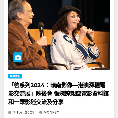
娛樂資訊
「啓系列2024：嶺南影像—港澳深穗電
影交流展」映後會 張婉婷親臨電影資料館
和一眾影迷交流及分享
7 1 月, 2025
MONKEY