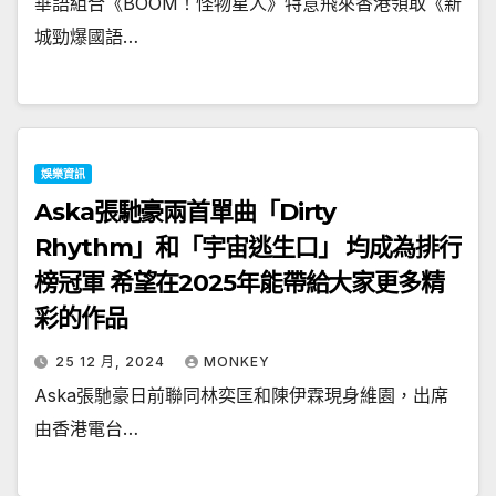
華語組合《BOOM！怪物星人》特意飛來香港領取《新
城勁爆國語…
娛樂資訊
Aska張馳豪兩首單曲「Dirty
Rhythm」和「宇宙逃生口」 均成為排行
榜冠軍 希望在2025年能帶給大家更多精
彩的作品
25 12 月, 2024
MONKEY
Aska張馳豪日前聯同林奕匡和陳伊霖現身維園，出席
由香港電台…