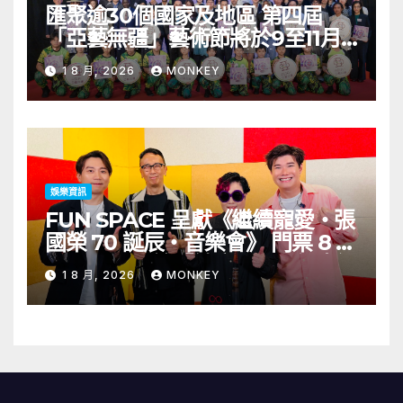
匯聚逾30個國家及地區 第四屆
「亞藝無疆」藝術節將於9至11月
舉行 開幕節目《三角演義》音樂會
1 8 月, 2026
MONKEY
演出陣容包括王雙駿夥拍恭碩良 聯
同來自蒙古的Uuhai、韓國的
KARDI和泰國的KIKI震懾舞台
娛樂資訊
FUN SPACE 呈獻《繼續寵愛・張
國榮 70 誕辰・音樂會》 門票 8 月
1 日至 10 日於「健康．旦」優先訂
1 8 月, 2026
MONKEY
購