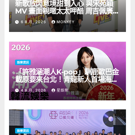
新歌放閃意境甜到入心 與宋苑穎
MV 畫面親暱太太呷醋 周吉佩廣州
一日三場熱血 Busking
6 8 月, 2026
MONKEY
娛樂資訊
「許雅涵潮人K-pop」馴鹿歐巴金
載原要來台北！青龍新人首場海外
見面會8/9開搶
4 8 月, 2026
星娛樂
娛樂資訊