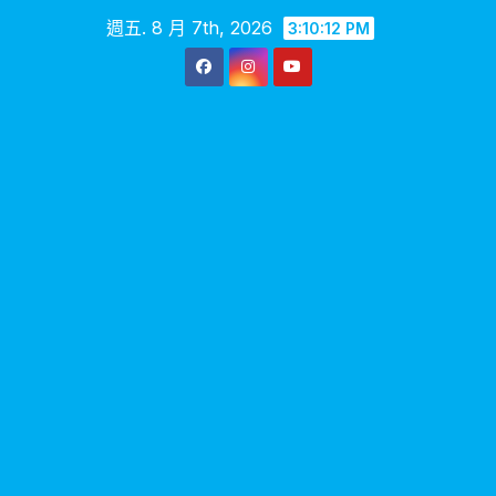
Skip
週五. 8 月 7th, 2026
3:10:13 PM
to
content