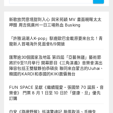
頁
新歌放閃意境甜到入心 與宋苑穎 MV 畫面親暱太太
呷醋 周吉佩廣州一日三場熱血 Busking
「許雅涵潮人K-pop」馴鹿歐巴金載原要來台北！青
龍新人首場海外見面會8/9開搶
匯聚逾30個國家及地區 第四屆「亞藝無疆」藝術節
將於9至11月舉行 開幕節目《三角演義》音樂會演出
陣容包括王雙駿夥拍恭碩良 聯同來自蒙古的Uuhai、
韓國的KARDI和泰國的KIKI震懾舞台
FUN SPACE 呈獻《繼續寵愛・張國榮 70 誕辰・音
樂會》 門票 8 月 1 日至 10 日於「健康．旦」優先
訂購
白安《路邊野餐》巡演驚魂記 颱風取消、手機失