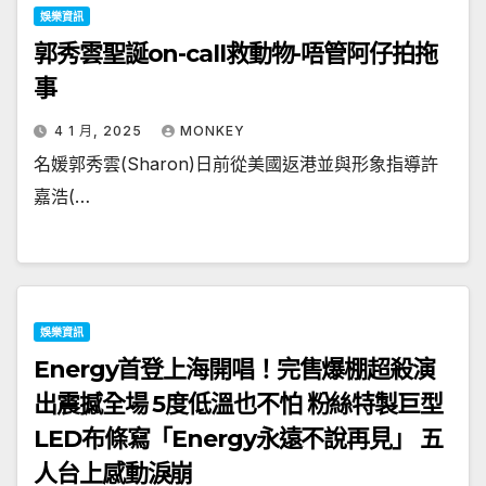
娛樂資訊
郭秀雲聖誕on-call救動物-唔管阿仔拍拖
事
4 1 月, 2025
MONKEY
名媛郭秀雲(Sharon)日前從美國返港並與形象指導許
嘉浩(…
娛樂資訊
Energy首登上海開唱！完售爆棚超殺演
出震撼全場 5度低溫也不怕 粉絲特製巨型
LED布條寫「Energy永遠不說再見」 五
人台上感動淚崩