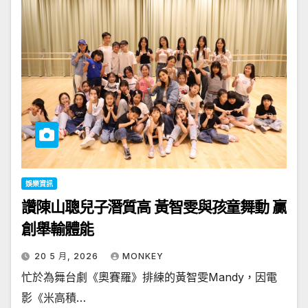
娛樂資訊
讚陳山聰兒子潛質高 黃智雯與孩童舞動 贏
創舉輸體能
20 5 月, 2026
MONKEY
忙於為舞台劇《奧賽羅》排練的黃智雯Mandy，因電
影《米高積…