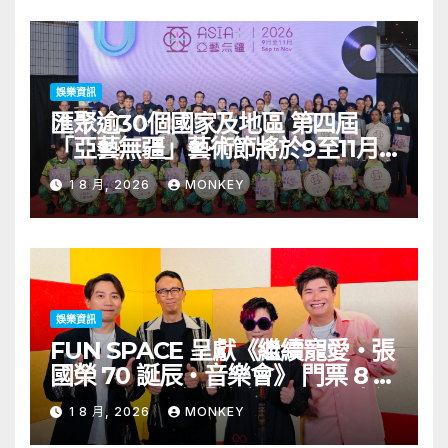
娛樂資訊
匯聚逾30個國家及地區 第四屆
「亞藝無疆」藝術節將於9至11月
舉行 開幕節目《三角演義》音樂會
1 8 月, 2026
MONKEY
演出陣容包括王雙駿夥拍恭碩良 聯
同來自蒙古的Uuhai、韓國的
KARDI和泰國的KIKI震懾舞台
娛樂資訊
FUN SPACE 呈獻《繼續寵愛・張
國榮 70 誕辰・音樂會》 門票 8 月
1 日至 10 日於「健康．旦」優先訂
1 8 月, 2026
MONKEY
購