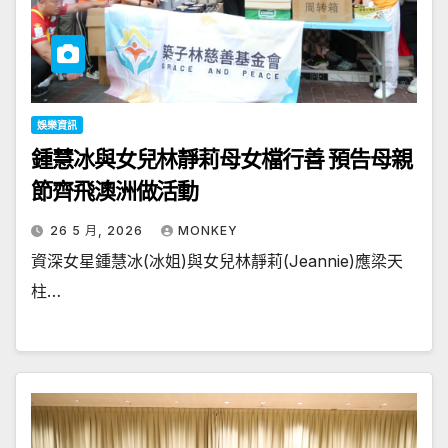
娛樂資訊
鍾慧冰與女兒林靜莉母女檔行善 預告母親
節齊飛澳洲做活動
26 5 月, 2026
MONKEY
資深女星鍾慧冰(冰姐)與女兒林靜莉(Jeannie)應梁天
柱…