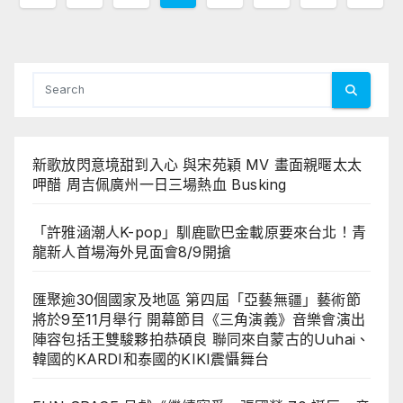
章
分
頁
新歌放閃意境甜到入心 與宋苑穎 MV 畫面親暱太太
呷醋 周吉佩廣州一日三場熱血 Busking
「許雅涵潮人K-pop」馴鹿歐巴金載原要來台北！青
龍新人首場海外見面會8/9開搶
匯聚逾30個國家及地區 第四屆「亞藝無疆」藝術節
將於9至11月舉行 開幕節目《三角演義》音樂會演出
陣容包括王雙駿夥拍恭碩良 聯同來自蒙古的Uuhai、
韓國的KARDI和泰國的KIKI震懾舞台