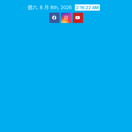
Skip
週六. 8 月 8th, 2026
2:16:23 AM
to
content