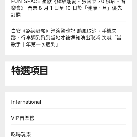
FUN SPACE 呈獻《繼續寵愛・張國榮 70 誕辰・音
樂會》 門票 8 月 1 日至 10 日於「健康．旦」優先
訂購
白安《路邊野餐》巡演驚魂記 颱風取消、手機失
蹤、行李遲到飛到當地才被通知演出取消 笑喊「當
歌手十年第一次遇到」
特選項目
International
VIP音樂榜
吃喝玩樂