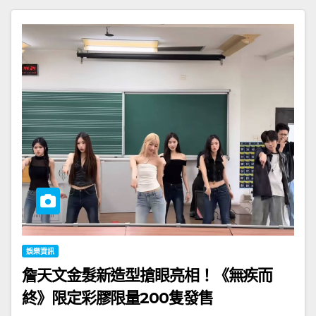
娛樂資訊
詹天文金髮新造型搶眼亮相！《無疾而
終》限定彩膠限量200隻發售