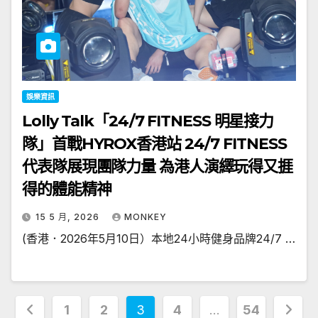
娛樂資訊
Lolly Talk「24/7 FITNESS 明星接力
隊」首戰HYROX香港站 24/7 FITNESS
代表隊展現團隊力量 為港人演繹玩得又捱
得的體能精神
15 5 月, 2026
MONKEY
(香港．2026年5月10日）本地24小時健身品牌24/7 …
文
1
2
3
4
...
54