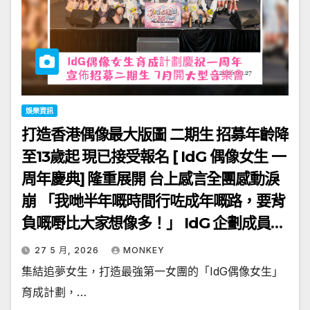
娛樂資訊
打造香港偶像最大版圖 二期生 招募年齡降
至13歲起 現已接受報名 [ IdG 偶像女生 一
周年慶典] 隆重展開 台上感言全團感動淚
崩 「我哋半年嘅時間行咗成年嘅路，要背
負嘅嘢比大家想像多！」 IdG 企劃成員人
數增至44人 陣容龐大 7月4日首個「偶像
27 5 月, 2026
MONKEY
女生 IdG The 1st」專屬大型音樂會
集結追夢女生，打造最強第一女團的「IdG偶像女生」
育成計劃，…