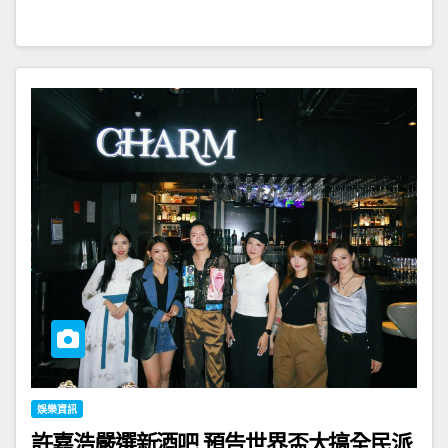
娛樂資訊
許嘉浩嚴選新酒吧 預告世界盃大搞全民派