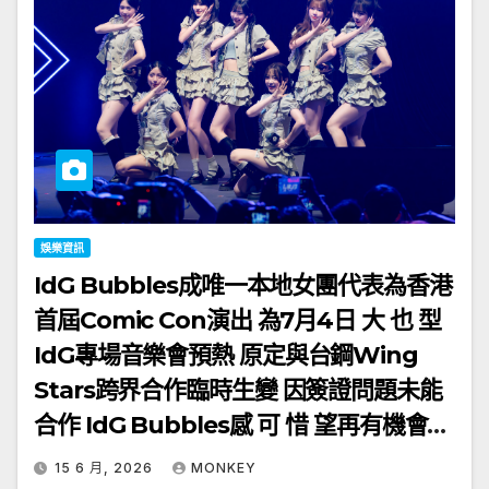
娛樂資訊
IdG Bubbles成唯一本地女團代表為香港
首屆Comic Con演出 為7月4日 大 也 型
IdG專場音樂會預熱 原定與台鋼Wing
Stars跨界合作臨時生變 因簽證問題未能
合作 IdG Bubbles感 可 惜 望再有機會同
台合作表演
15 6 月, 2026
MONKEY