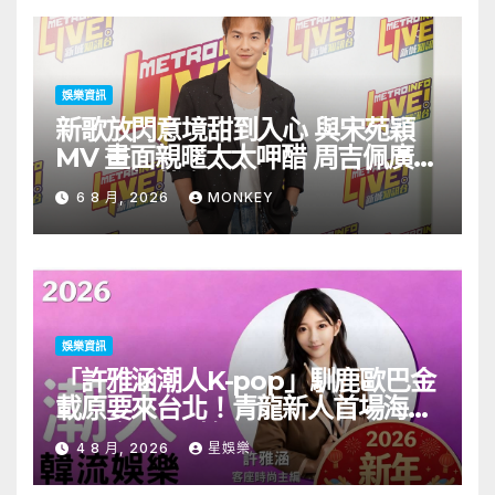
娛樂資訊
新歌放閃意境甜到入心 與宋苑穎
MV 畫面親暱太太呷醋 周吉佩廣州
一日三場熱血 Busking
6 8 月, 2026
MONKEY
娛樂資訊
「許雅涵潮人K-pop」馴鹿歐巴金
載原要來台北！青龍新人首場海外
見面會8/9開搶
4 8 月, 2026
星娛樂