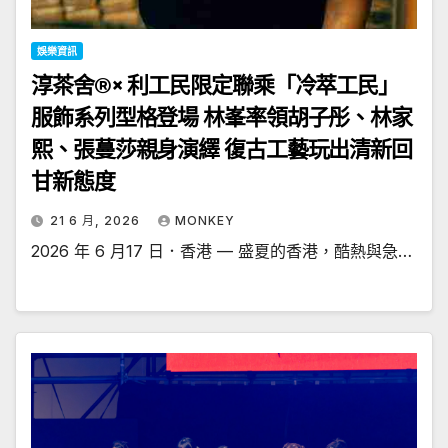
娛樂資訊
淳茶舍®× 利工民限定聯乘「冷萃工民」
服飾系列型格登場 林峯率領胡子彤、林家
熙、張蔓莎親身演繹 復古工藝玩出清新回
甘新態度
21 6 月, 2026
MONKEY
2026 年 6 月17 日．香港 — 盛夏的香港，酷熱與急…