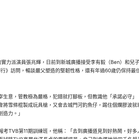
」的實力派演員張兆輝，日前到新城廣播接受李有毅（
Ben
）和兒
到行》訪問，暢談嚴父塑造的堅韌性格，還有年過
60
歲仍保持最
宰生意，管教極為嚴格，犯錯就打腳板，但教識他「承諾必守」
會將雪條棍製成玩具槍，又會去城門河釣魚仔，踢住個爛膠波就
創造力。」
報考
TVB
第
11
期訓練班，他稱：「去到廣播道見到好熱鬧，好多