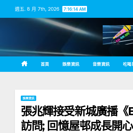
Skip
週五. 8 月 7th, 2026
7:16:16 AM
to
content
首頁
娛樂資訊
音樂資訊
吃喝
娛樂資訊
張兆輝接受新城廣播《Be
訪問; 回憶屋邨成長開