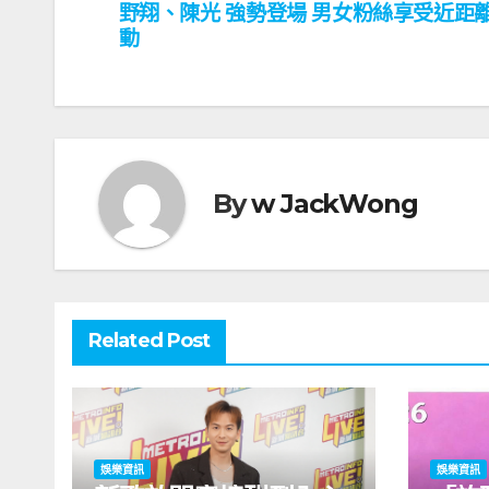
野翔、陳光 強勢登場 男女粉絲享受近距
導
動
覽
By
w JackWong
Related Post
娛樂資訊
娛樂資訊