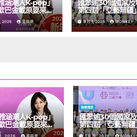
雅涵潮人K-pop」
匯聚逾30個國家及
歐巴金載原要來台
第四屆「亞藝無疆
青龍新人首場海外
術節將於9至11月
, 2026
星娛樂
8 月 1, 2026
MONKEY
會8/9開搶
開幕節目《三角演
音樂會演出陣容包
雙駿夥拍恭碩良 聯
自蒙古的Uuhai、
的KARDI和泰國的K
震懾舞台
娛樂資訊
雅涵潮人K-pop」
匯聚逾30個國家
歐巴金載原要來台
第四屆「亞藝無疆
青龍新人首場海外
術節將於9至11月
月, 2026
星娛樂
1 8 月, 2026
MONKE