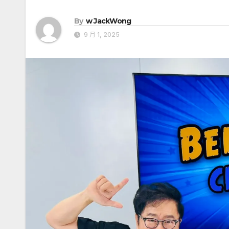
By
w JackWong
9 月 1, 2025