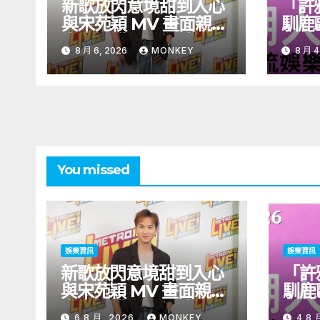
新歌放閃意境甜到入心
「許
與宋苑穎 MV 畫面親暱
馴鹿
太太呷醋 周吉佩廣州一
北！
8 月 6, 2026
MONKEY
8 月 4
日三場熱血 Busking
見面
You missed
娛樂資訊
娛樂資訊
新歌放閃意境甜到入心
「許
與宋苑穎 MV 畫面親暱
馴鹿
太太呷醋 周吉佩廣州一
北！
6 8 月, 2026
MONKEY
4 8 