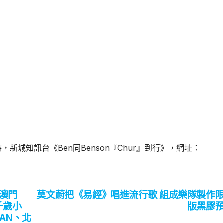
時，新城知訊台《
Ben
同
Benson
『
Chur
』到行》，網址：
–澳門
莫文蔚把《易經》唱進流行歌 組成樂隊製作
千歲小
版黑膠
AN、北