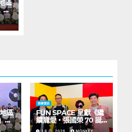
地區
」藝
舉行
義》
括王
同來
韓國
IKI
娛樂資訊
及地區
FUN SPACE 呈獻《繼
」藝
續寵愛・張國榮 70 誕
舉行
辰・音樂會》 門票 8 月
Y
1 8 月, 2026
MONKEY