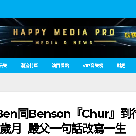
玩樂
潮流特區
澳門看點
VIP音樂榜
財經
n同Benson『Chur』到
心歲月 嚴父一句話改寫一生