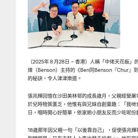
（
2025
年８月
28
日 – 香港）人稱「中佬天花板
煒（
Benson
）主持的《
Ben
同
Benson
『
Chur
』
的秘訣，令人津津樂道。
張兆輝回憶在沙田美林邨的成長歲月，父親經營屠
於兒時物質匱乏，他惟有與兄妹自創童趣：「我哋
日，嗰時開心好簡單，依家啲小朋友反而少咗呢份
18
歲那年因父親一句「以後靠自己」，促使張兆輝