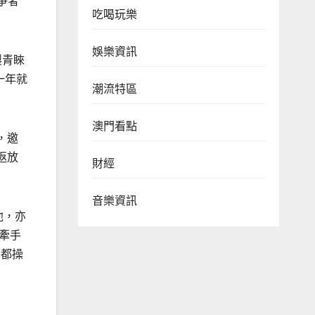
爭者
吃喝玩樂
娛樂資訊
製青睞
一年就
潮流特區
澳門看點
，邀
返放
財經
音樂資訊
他，亦
牽手
養都操