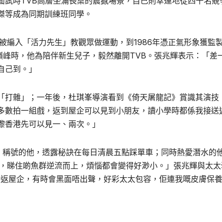
面試時
TVB
高層坐滿長桌的震撼場景，自己則幸運地從四千名競
傑等成為同期訓練班同學。
被編入「活力先生」教觀眾做運動，到
1986
年憑正氣形象獲監
巔峰時，他為陪伴新生兒子，毅然離開
TVB
。張兆輝表示：「差
自己到。」
「打雜」；一年後，杜琪峯導演看到《倚天屠龍記》賞識其演技
多數拍一組戲，返到屋企可以見到小朋友，讀小學時都係我接送
嚟香港先可以見一、兩次。」
」稱號的他，透露秘訣在每日清晨五點踩單車；同時熱愛潛水的
，睇住啲魚群逆流而上，煩惱都會變得好渺小。」張兆輝與太太
緒返屋企，有時會黑面唔出聲，好彩太太包容，佢連我嘅皮膚保