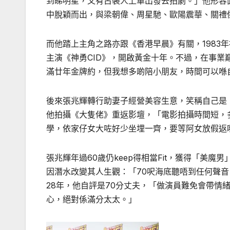
到睇明星，又有古裝人上車出發去拍劇。」他形容
中脫穎而出，與梁朝偉、周星馳、歐陽震華、關禮
而他踏上主角之路亦跟《香港早晨》有關，
1983
年
主演《神勇
CID
》，開啟黃金十年。不過，在事業
滿廿年金牌約，但我想多啲陪小朋友，時間可以喺
後來張兆輝轉行助妻子經營美容生意，笑稱自己是
他拍攝《大隻佬》重返影壇，「電影拍攝時間短，
學，依家仔女大咗好少坐埋一齊，要等阿女放假返
張兆輝年過
60
歲仍
keep
得相當
Fit
，獲得「美魔男
因潛水改變其人生觀：「
70
呎海底聽唔到任何聲音
28
年，他自評是
70
分丈夫，「做演員難免會帶情
心，絕對係滿分太太。」