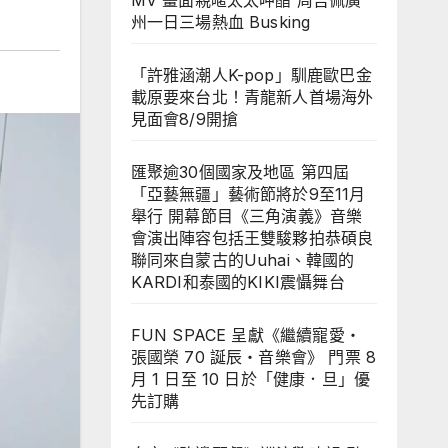
MV 畫面親暱太太呷醋 周吉佩廣
州一日三場熱血 Busking
「許雅涵潮人K-pop」馴鹿歐巴金
載原要來台北！青龍新人首場海外
見面會8/9開搶
匯聚逾30個國家及地區 第四屆
「亞藝無疆」藝術節將於9至11月
舉行 開幕節目《三角演義》音樂
會演出陣容包括王雙駿夥拍恭碩良
聯同來自蒙古的Uuhai、韓國的
KARDI和泰國的KIKI震懾舞台
FUN SPACE 呈獻《繼續寵愛・
張國榮 70 誕辰・音樂會》 門票 8
月 1 日至 10 日於「健康．旦」優
先訂購