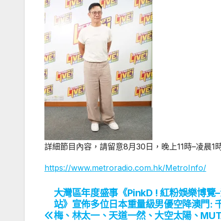
詳細節目內容，請留意
8
月
30
日，晚上
11
時–凌晨
1
https://www.metroradio.com.hk/MetroInfo/
大灣區年度盛事《PinkD ! 紅粉娛樂博覽
文
站》宣佈多位日本重量級男優空降澳門: 
章
梅、林太一、天道一然、大空太陽、MUT