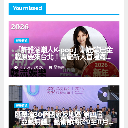
You missed
娛樂資訊
「許雅涵潮人K-pop」馴鹿歐巴金
載原要來台北！青龍新人首場海外
見面會8/9開搶
4 8 月, 2026
星娛樂
娛樂資訊
匯聚逾30個國家及地區 第四屆
「亞藝無疆」藝術節將於9至11月