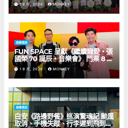
舉行 開幕節目《三角演義》音樂會
1 8 月, 2026
MONKEY
演出陣容包括王雙駿夥拍恭碩良 聯
同來自蒙古的Uuhai、韓國的
KARDI和泰國的KIKI震懾舞台
娛樂資訊
FUN SPACE 呈獻《繼續寵愛・張
國榮 70 誕辰・音樂會》 門票 8 月
1 日至 10 日於「健康．旦」優先訂
1 8 月, 2026
MONKEY
購
娛樂資訊
白安《路邊野餐》巡演驚魂記 颱風
取消、手機失蹤、行李遲到飛到當