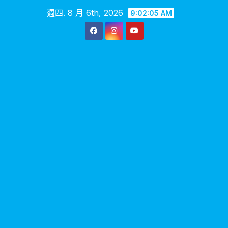
Skip
週四. 8 月 6th, 2026
9:02:06 AM
to
content