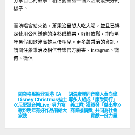
分享自己的故事，相信愛會讓一個人活成最美好的
樣子。
而演唱會結束後，
蕭秉治最想大吃大喝，並且已排
定使用公司送他的洛杉磯機票，好好放鬆，期待明
年暑假和歌迷高雄巨蛋相見。更多蕭秉治的資訊，
請關注蕭秉治及相信音樂官方臉書、
、微
Instagram
博、微信
閻奕格壓軸登香港《A
胡渭康聯同音樂人黃尚偉
文
Disney Christmas迪士
等多人組成「康樂同行」
尼聖誕音樂Live; 努力寫
義工隊; 獲頒發「傑出非
章
歌盼明年有好作品唱給大
商業機構獎 ;共同為社會
家聽
貢獻一份力量
導
覽