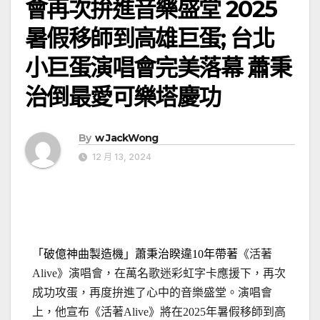
會再次拚進音樂盛堂 2025
暑假移師到高雄巨蛋; 台北
小巨蛋演唱會完美落幕 蕭秉
治倒最愛可樂塔慶功
By
w JackWong
12 月 13, 2024
「破億神曲製造機」蕭秉治睽違
年帶著
《活著
10
》演唱會，在萬名歌迷彩虹字卡應援下，再次
Alive
成功攻蛋，再度拚進了心中的音樂盛堂。演唱會
上，他宣布《活著
》將在
年暑假移師到高
Alive
2025