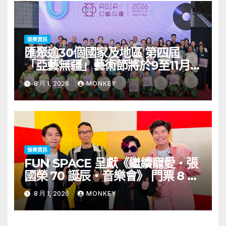
娛樂資訊
匯聚逾30個國家及地區 第四屆
「亞藝無疆」藝術節將於9至11月舉
行 開幕節目《三角演義》音樂會演
8 月 1, 2026
MONKEY
出陣容包括王雙駿夥拍恭碩良 聯同
來自蒙古的Uuhai、韓國的KARDI
和泰國的KIKI震懾舞台
娛樂資訊
FUN SPACE 呈獻《繼續寵愛・張
國榮 70 誕辰・音樂會》 門票 8 月
1 日至 10 日於「健康．旦」優先訂
8 月 1, 2026
MONKEY
購