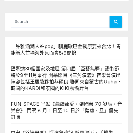
「許雅涵潮人K-pop」馴鹿歐巴金載原要來台北！青
龍新人首場海外見面會8/9開搶
匯聚逾30個國家及地區 第四屆「亞藝無疆」藝術節
將於9至11月舉行 開幕節目《三角演義》音樂會演出
陣容包括王雙駿夥拍恭碩良 聯同來自蒙古的Uuhai、
韓國的KARDI和泰國的KIKI震懾舞台
FUN SPACE 呈獻《繼續寵愛・張國榮 70 誕辰・音
樂會》 門票 8 月 1 日至 10 日於「健康．旦」優先
訂購
白安《路邊野餐》巡演驚魂記 颱風取消、手機失