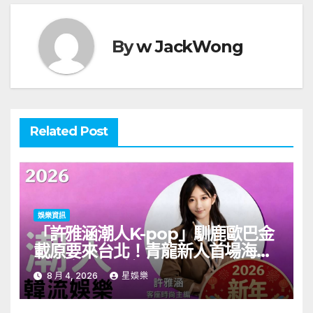
By
w JackWong
Related Post
娛樂資訊
「許雅涵潮人K-pop」馴鹿歐巴金
載原要來台北！青龍新人首場海外
見面會8/9開搶
8 月 4, 2026
星娛樂