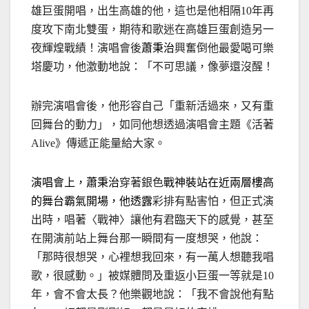
雄巨蛋開唱，出生高雄的他，這也是他相隔
年再
10
度攻下南北雙蛋，期待和歌迷在高雄巨蛋創造另一
夜輝煌戰績！演唱會後
蕭秉治
興奮倒他最愛喝可樂
塔慶功，他激動地說：「不可思議，像夢還沒醒！
辦完演唱會後，他形容自己「重新活過來，又有重
回舞台的動力」，如同他想透過演唱會主題《活著
》傳遞正能量給大家。
Alive
演唱會上，蕭秉治
穿著銀色
戰神裝站在近兩層樓高
的舞台霸氣開場，他透露
彩排有點害怕，但正式演
出時，唱著〈戰神〉讓他有君臨天下的感覺，甚至
在開演前站上舞台那一瞬間有一度想哭，他說：
「那時很想哭，心裡想我回來，有一萬人想聽我唱
歌，很感動。」被媒體問及重返小巨蛋一等就是
10
年，會不會太長？他樂觀地說：「我不會說他有點