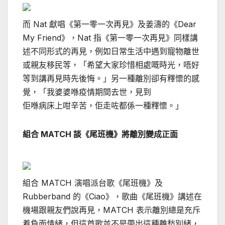
而 Nat 獻唱《第一零一次再見》及姜濤的《Dear
My Friend》，Nat 指《第一零一次再見》同樣講
述不同形式的再見，例如日常生活中遇到寵物離世
或親友移民等，「希望大家珍惜相處嘅時光，唔好
等到講再見時先後悔。」另一種離別卻有釋懷的感
覺，「我婆婆喺疫情期間去世，見到
佢喺病床上咁辛苦，佢走咗都係一種釋懷。」
組合 MATCH 談《尾班機》將離別變成正面
組合 MATCH 演唱派台歌《尾班機》及
Rubberband 的《Ciao》，歌曲《尾班機》講述在
機場跟親友們說再見，MATCH 表示離別總是充斥
着負面情緒，但這首歌並不是帶出這種離愁別緒，