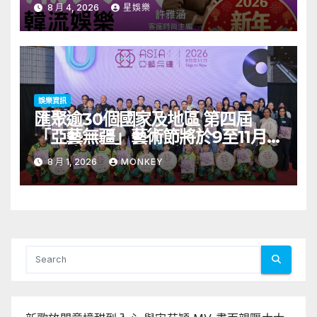
見面會8/9開搶
8 月 4, 2026
星娛樂
娛樂資訊
匯聚逾30個國家及地區 第四屆
「亞藝無疆」藝術節將於9至11月舉
行 開幕節目《三角演義》音樂會演
8 月 1, 2026
MONKEY
出陣容包括王雙駿夥拍恭碩良 聯同
來自蒙古的Uuhai、韓國的KARDI
和泰國的KIKI震懾舞台