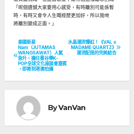
「呢個遺憾大家要用心感受，有時離別可能係暫
時，有時又會令人生嘅經歷更加好，所以我哋
將離別變成正面。」
泰國新星
水晶潮流爆紅！《VAL x
文
Nam（JUTAMAS
MADAME QUARTZ》
WANGSAWAT）人氣
潮流配搭的完美結合
章
急升，擔任曼谷舉K-
POP全球文化座談會嘉賓
導
，即將到港澳拍攝
覽
By
VanVan