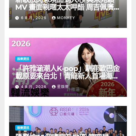
MV 畫面親暱太太呷醋 周吉佩廣州
一日三場熱血 Busking
6 8 月, 2026
MONKEY
娛樂資訊
「許雅涵潮人K-pop」馴鹿歐巴金
載原要來台北！青龍新人首場海外
見面會8/9開搶
4 8 月, 2026
星娛樂
娛樂資訊