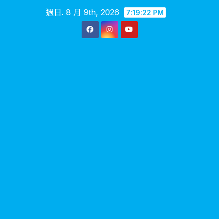
Skip
週日. 8 月 9th, 2026
7:19:23 PM
to
content