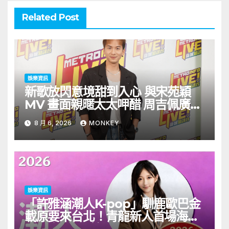
Related Post
娛樂資訊
新歌放閃意境甜到入心 與宋苑穎
MV 畫面親暱太太呷醋 周吉佩廣州
一日三場熱血 Busking
8 月 6, 2026
MONKEY
娛樂資訊
「許雅涵潮人K-pop」馴鹿歐巴金
載原要來台北！青龍新人首場海外