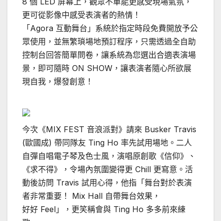
8 個 LED 屏幕上，觀眾不單能更感受現場氣氛，
更可從影像中感受表演者的熱情！
「Agora 互動舞台」系統於指定時段免費開放予公
眾使用，並無繁瑣場地預訂程序，只需透過全自助
控制台回答簡單問卷，讓系統為您選出合適表演場
景，即可隨時 ON SHOW，讓表演者隨心所欲展
現自我，爆發創意！
今次《MIX FEST 音浪派對》請來 Busker Travis
(歐國成) 帶同隊友 Ting Ho 率先試用場地。二人
自彈自唱電子琴及色士風，演唱原創歌《信仰》、
《求不得》，令場內氛圍變得更 Chill 更寫意。活
動後訪問 Travis 試用心得，他指「舞台對於表演
者非常重要！ Mix Hall 自帶舞台效果，
好好 Feel」，更笑稱會與 Ting Ho 多多前來練