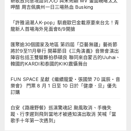
新歌放閃意境甜到入心 與宋苑穎 MV 畫面親暱太太
呷醋 周吉佩廣州一日三場熱血 Busking
「許雅涵潮人K-pop」馴鹿歐巴金載原要來台北！青
龍新人首場海外見面會8/9開搶
匯聚逾30個國家及地區 第四屆「亞藝無疆」藝術節
將於9至11月舉行 開幕節目《三角演義》音樂會演出
陣容包括王雙駿夥拍恭碩良 聯同來自蒙古的Uuhai、
韓國的KARDI和泰國的KIKI震懾舞台
FUN SPACE 呈獻《繼續寵愛・張國榮 70 誕辰・音
樂會》 門票 8 月 1 日至 10 日於「健康．旦」優先
訂購
白安《路邊野餐》巡演驚魂記 颱風取消、手機失
蹤、行李遲到飛到當地才被通知演出取消 笑喊「當
歌手十年第一次遇到」