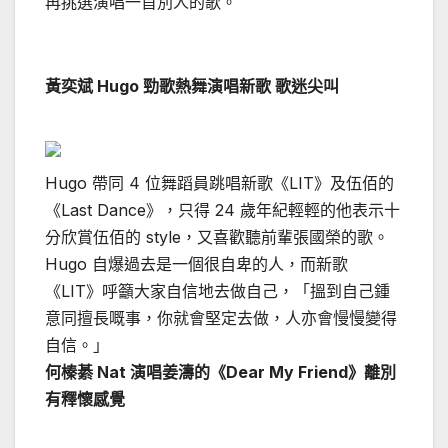
再挑選演唱一首別人的歌。
黃奕斌 Hugo 勁歌熱舞演唱新歌 歌迷尖叫
Hugo 帶同 4 位舞蹈員跳唱新歌《LIT》及伍佰的
《Last Dance》，只得 24 歲年紀輕輕的他表示十
分欣賞伍佰的 style，又喜歡聽前輩張國榮的歌。
Hugo 自爆過去是一個很自卑的人，而新歌
《LIT》呼籲大家自信地去做自己，「搵到自己鍾
意同擅長嘅事，你就會堅定去做，人亦會慢慢變得
自信。」
何榛綦 Nat 演唱姜濤的《Dear My Friend》離別
有釋懷感覺