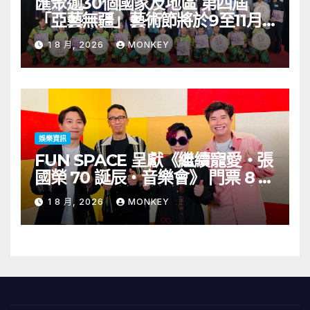
匯聚逾30個國家及地區 第四屆
「亞藝無疆」藝術節將於9至11月
舉行 開幕節目《三角演義》音樂會
1 8 月, 2026
MONKEY
演出陣容包括王雙駿夥拍恭碩良 聯
同來自蒙古的Uuhai、韓國的
KARDI和泰國的KIKI震懾舞台
娛樂資訊
FUN SPACE 呈獻《繼續寵愛・張
國榮 70 誕辰・音樂會》 門票 8 月
1 日至 10 日於「健康．旦」優先訂
1 8 月, 2026
MONKEY
購