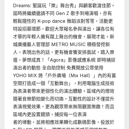
Dreams: 聖誕玩「樂」舞台秀」與顧客歡渡佳節。
屆時將繼續邀請不同 Gen Z 歌手到場演唱，亦有
輕鬆隨性的 K-pop dance 舞蹈派對等等，活動更
特設招募環節，歡迎大眾報名參與演出，讓各位有
才華的年輕人擁有踏上舞台的機會，展現才能。新
城廣播藝人管理部 METRO MUSIC 積極發挖新
人，表現出色的話，更有機會獲安排面試，踏入樂
壇，夢想成真！「Agora」影像感應系統 即時捕捉
演出者的動態 全自助控制 免費開放公眾使用
YOHO MIX 將「戶外廣場（Mix Hall）」內的有蓋
空間打造成一個「互動舞台」，利用電腦生成技術
為表演者帶來更個性化的演出體驗。區域內的燈效
隨著音樂節拍變化而切換，互動性的設計不僅提升
表演視覺效果，更為觀眾帶來無限觀賞樂趣！而且
區域內更設置鏡頭，捕捉每一位表演
者的律動，並將相應效果轉化成數碼影像，投放於