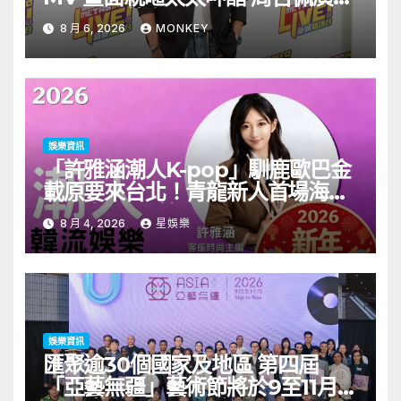
一日三場熱血 Busking
8 月 6, 2026
MONKEY
娛樂資訊
「許雅涵潮人K-pop」馴鹿歐巴金
載原要來台北！青龍新人首場海外
見面會8/9開搶
8 月 4, 2026
星娛樂
娛樂資訊
匯聚逾30個國家及地區 第四屆
「亞藝無疆」藝術節將於9至11月舉