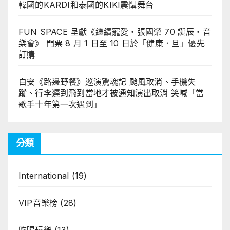
韓國的KARDI和泰國的KIKI震懾舞台
FUN SPACE 呈獻《繼續寵愛・張國榮 70 誕辰・音
樂會》 門票 8 月 1 日至 10 日於「健康．旦」優先
訂購
白安《路邊野餐》巡演驚魂記 颱風取消、手機失
蹤、行李遲到飛到當地才被通知演出取消 笑喊「當
歌手十年第一次遇到」
分類
International
(19)
VIP音樂榜
(28)
吃喝玩樂
(13)