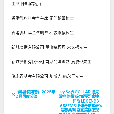
主席 陳凱欣議員
香港乳癌基金會主席 霍何綺華博士
香港乳癌基金會創會人 張淑儀醫生
新城廣播有限公司 董事總經理 宋文禧先生
新城廣播有限公司 首席營運總監 馬浚偉先生
施永青基金有限公司 創辦人 施永青先生
《粵劇特朗普》2025年
Ivy So@COLLAR 搶先
文
2 月再度公演
單挑 路爾斯·加西亞 摩連
迪斯 LEGENDS
章
ASSEMBLE傳奇球星表
演賽系列 皇家馬德里球