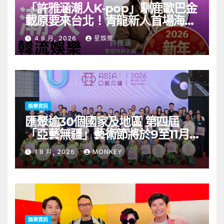
「許雅涵潮人K-pop」馴鹿歐巴金
載原要來台北！青龍新人首場海外
見面會8/9開搶
4 8 月, 2026
星娛樂
娛樂資訊
匯聚逾30個國家及地區 第四屆
「亞藝無疆」藝術節將於9至11月
舉行 開幕節目《三角演義》音樂會
1 8 月, 2026
MONKEY
演出陣容包括王雙駿夥拍恭碩良 聯
同來自蒙古的Uuhai、韓國的
KARDI和泰國的KIKI震懾舞台
娛樂資訊