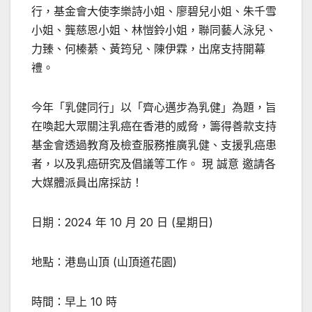
行，基金會大使李樂詩小姐、廖碧兒小姐、朱千雪
小姐、龔慈恩小姐、林愷鈴小姐，聯同藝人泳兒、
力臻、何榛綦、黃筠兒、陳伊霖，出席支持開幕
禮。
今年「乳健同行」以「齊心邁步為乳健」為題，旨
在喚起大眾關注乳癌在香港的威脅，籌得善款支持
基金會透過教育及檢查服務推廣乳健、支援乳癌患
者，以及乳癌研究及倡議等工作。 現 誠意 邀請各
大媒體派員出席採訪！
日期：2024 年 10 月 20 日 (星期日)
地點：港島山頂 (山頂道花園)
時間：早上 10 時