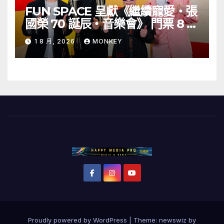
FUN SPACE 呈獻《繼續寵愛・張
國榮 70 誕辰・音樂會》 門票 8 月
1 日至 10 日於「健康．旦」優先訂
1 8 月, 2026
MONKEY
購
Proudly powered by WordPress
|
Theme: newswiz by