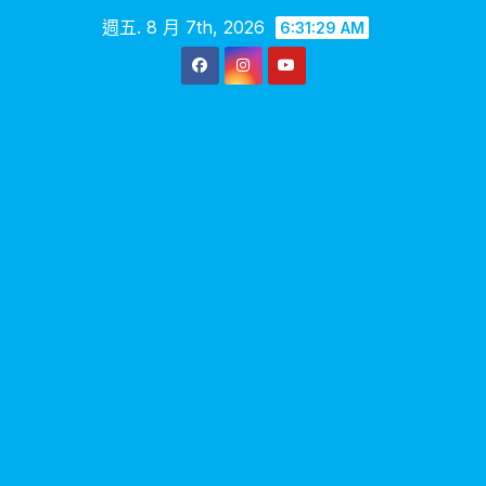
Skip
週五. 8 月 7th, 2026
6:31:29 AM
to
content