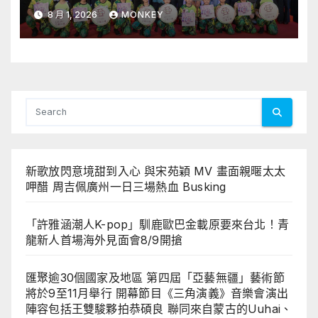
行 開幕節目《三角演義》音樂會演
8 月 1, 2026
MONKEY
出陣容包括王雙駿夥拍恭碩良 聯同
來自蒙古的Uuhai、韓國的KARDI
和泰國的KIKI震懾舞台
新歌放閃意境甜到入心 與宋苑穎 MV 畫面親暱太太
呷醋 周吉佩廣州一日三場熱血 Busking
「許雅涵潮人K-pop」馴鹿歐巴金載原要來台北！青
龍新人首場海外見面會8/9開搶
匯聚逾30個國家及地區 第四屆「亞藝無疆」藝術節
將於9至11月舉行 開幕節目《三角演義》音樂會演出
陣容包括王雙駿夥拍恭碩良 聯同來自蒙古的Uuhai、