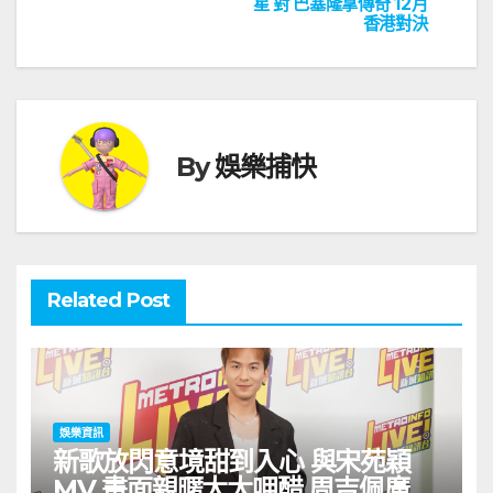
導
星 對 巴塞隆拿傳奇 12月
香港對決
覽
By
娛樂捕快
Related Post
娛樂資訊
新歌放閃意境甜到入心 與宋苑穎
MV 畫面親暱太太呷醋 周吉佩廣州