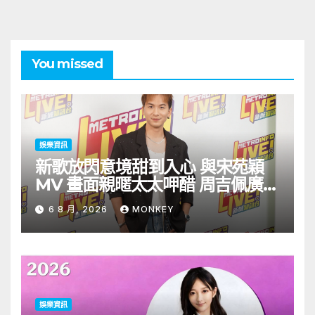
You missed
娛樂資訊
新歌放閃意境甜到入心 與宋苑穎
MV 畫面親暱太太呷醋 周吉佩廣州
一日三場熱血 Busking
6 8 月, 2026
MONKEY
娛樂資訊