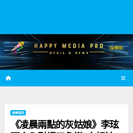
娛樂資訊
《凌晨兩點的灰姑娘》李玹