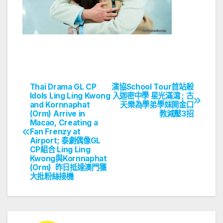
Thai Drama GL CP
演協School Tour首站殺
文
Idols Ling Ling Kwong
入迦密中學 星光滿瀉 ; 古
and Kornnaphat
天樂為學弟學妹開金口
章
(Orm) Arrive in
教減壓3招
Macao, Creating a
導
Fan Frenzy at
Airport; 泰劇偶像GL
覽
CP組合 Ling Ling
Kwong與Kornnaphat
(Orm) 昨日抵達澳門獲
大批粉絲接機