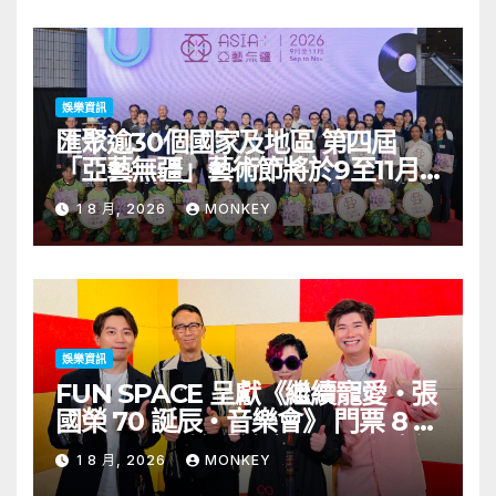
娛樂資訊
匯聚逾30個國家及地區 第四屆
「亞藝無疆」藝術節將於9至11月
舉行 開幕節目《三角演義》音樂會
1 8 月, 2026
MONKEY
演出陣容包括王雙駿夥拍恭碩良 聯
同來自蒙古的Uuhai、韓國的
KARDI和泰國的KIKI震懾舞台
娛樂資訊
FUN SPACE 呈獻《繼續寵愛・張
國榮 70 誕辰・音樂會》 門票 8 月
1 日至 10 日於「健康．旦」優先訂
1 8 月, 2026
MONKEY
購