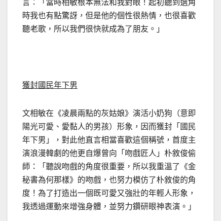
言：「當時相敏根本無法和我對眼！起初聽到選角
時我也有點驚訝，但是他的個性很熱情，也很喜歡
聽老歌，所以我們很快就成為了朋友。」
獲封國民年下男
文相敏在《凌晨兩點的灰姑娘》演活小奶狗（意即
陽光可愛、愛黏人的男孩）形象，因而獲封「國民
年下男」，對此他直言相當喜歡這個稱號，首度主
演浪漫韓劇的他更自爆曾向「吻戲匠人」朴敘俊偷
師：「聽說吻戲的角度很重要，所以我重溫了《金
秘書為何那樣》的吻戲，也努力模仿了朴敘俊的角
度！為了打造出一個既可愛又強壯的年輕人形象，
我透過運動來增強身體，並努力鑽研眼神表演。」