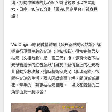
溝，打動申鉉彬的芳心呢？香港觀眾可以在星期
六、日晚上10時15分到「黃Viu煲劇平台」親身見
證！
Viu Original原創愛情韓劇《凌晨兩點的灰姑娘》講
述奉行現實主義的允瑞（申鉉彬飾）得知完美男友
柱元（文相敏飾）是「富三代」後，竟爽快收下柱
元母親給予的紅包並狠飛男友！愛情至上的柱元為
此發動挽救攻勢，這時藝術家成民（李玹雨飾）卻
闖進允瑞的生活，兩人因誤會而了解，關係漸漸親
密，牽手的一幕更被柱元目睹，一場火花四濺的三
角戀由此一觸即發！