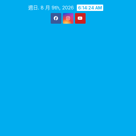
Skip
週日. 8 月 9th, 2026
6:14:25 AM
to
content