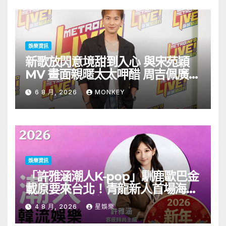
娛樂資訊
新歌放閃意境甜到入心 與宋苑穎
MV 畫面親暱太太呷醋 周吉佩廣州
一日三場熱血 Busking
6 8 月, 2026
MONKEY
娛樂資訊
「許雅涵潮人K-pop」馴鹿歐巴金
載原要來台北！青龍新人首場海外
見面會8/9開搶
4 8 月, 2026
星娛樂