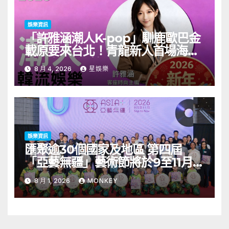
娛樂資訊
「許雅涵潮人K-pop」馴鹿歐巴金
載原要來台北！青龍新人首場海外
見面會8/9開搶
8 月 4, 2026
星娛樂
娛樂資訊
匯聚逾30個國家及地區 第四屆
「亞藝無疆」藝術節將於9至11月舉
行 開幕節目《三角演義》音樂會演
8 月 1, 2026
MONKEY
出陣容包括王雙駿夥拍恭碩良 聯同
來自蒙古的Uuhai、韓國的KARDI
和泰國的KIKI震懾舞台