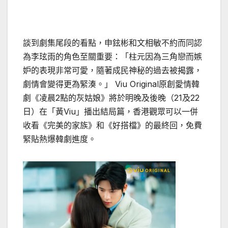
談到劇集尾段的看點，申鉉彬和文相敏不約而同認
為李玹雨的角色至關重要：「柱元因為三角戀而嫉
妒的表現非常可愛，隨著成民神秘的過去被揭露，
劇情會變得更為緊湊。」 Viu Original原創愛情韓
劇《凌晨2點的灰姑娘》將於明晚及後晚（21及22
日）在「黃Viu」播出結局篇，香港觀眾可以一併
收看《完美的家族》和《好搭檔》的最終回，免費
緊貼熱爆韓劇進度。