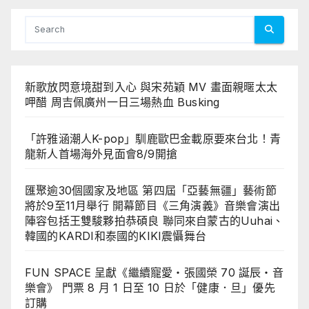
新歌放閃意境甜到入心 與宋苑穎 MV 畫面親暱太太
呷醋 周吉佩廣州一日三場熱血 Busking
「許雅涵潮人K-pop」馴鹿歐巴金載原要來台北！青
龍新人首場海外見面會8/9開搶
匯聚逾30個國家及地區 第四屆「亞藝無疆」藝術節
將於9至11月舉行 開幕節目《三角演義》音樂會演出
陣容包括王雙駿夥拍恭碩良 聯同來自蒙古的Uuhai、
韓國的KARDI和泰國的KIKI震懾舞台
FUN SPACE 呈獻《繼續寵愛・張國榮 70 誕辰・音
樂會》 門票 8 月 1 日至 10 日於「健康．旦」優先
訂購