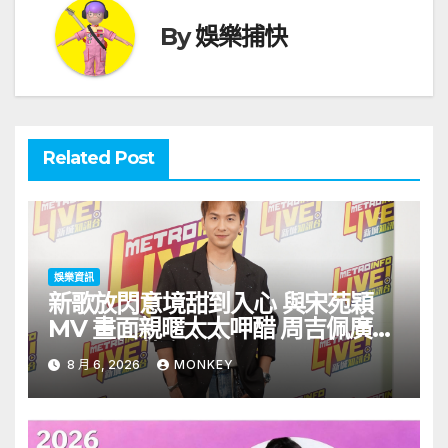
By
娛樂捕快
Related Post
娛樂資訊
新歌放閃意境甜到入心 與宋苑穎
MV 畫面親暱太太呷醋 周吉佩廣州
一日三場熱血 Busking
8 月 6, 2026
MONKEY