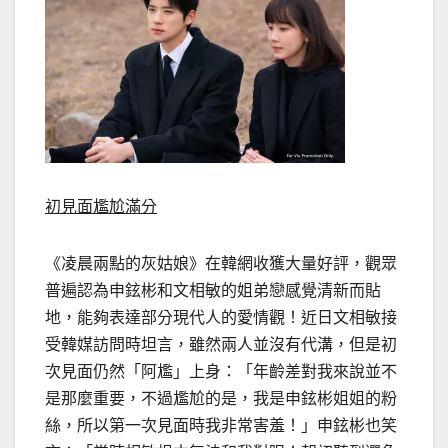
初見面尷尬滿分
《凌晨兩點的灰姑娘》在韓網收獲大量好評，觀眾
普遍認為申鉉彬和文相敏的姐弟戀感覺清新而貼
地，能夠表達部分現代人的愛情觀！近日文相敏接
受韓媒訪問時坦言，雖然兩人並沒有代溝，但是初
次見面仍然「阿尷」上身：「年齡差對我來說並不
是那麼重要，不過尷尬的是，我是申鉉彬姐姐的粉
絲，所以第一次見面時我非常害羞！」申鉉彬也笑