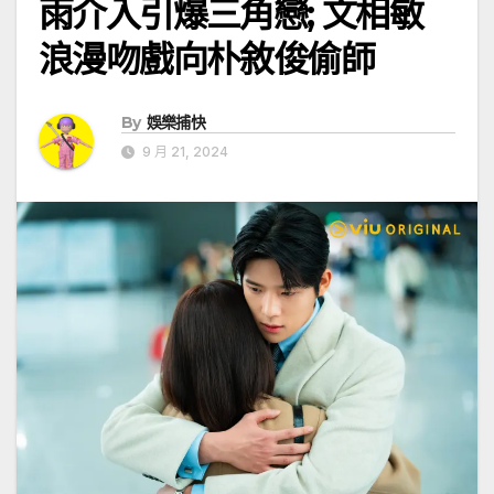
雨介入引爆三角戀; 文相敏
浪漫吻戲向朴敘俊偷師
By
娛樂捕快
9 月 21, 2024