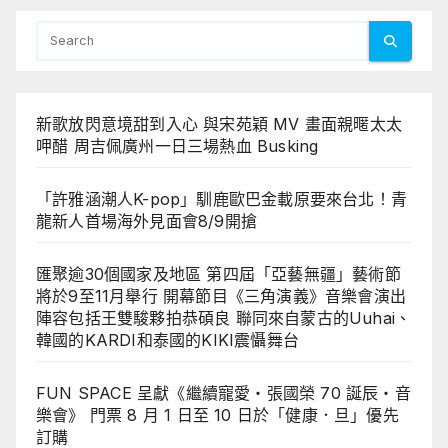
新歌放閃意境甜到入心 與宋苑穎 MV 畫面親暱太太
呷醋 周吉佩廣州一日三場熱血 Busking
「許雅涵潮人K-pop」馴鹿歐巴金載原要來台北！青
龍新人首場海外見面會8/9開搶
匯聚逾30個國家及地區 第四屆「亞藝無疆」藝術節
將於9至11月舉行 開幕節目《三角演義》音樂會演出
陣容包括王雙駿夥拍恭碩良 聯同來自蒙古的Uuhai、
韓國的KARDI和泰國的KIKI震懾舞台
FUN SPACE 呈獻《繼續寵愛・張國榮 70 誕辰・音
樂會》 門票 8 月 1 日至 10 日於「健康．旦」優先
訂購