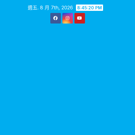
Skip
週五. 8 月 7th, 2026
8:45:21 PM
to
content