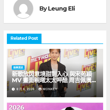
By
Leung Eli
Related Post
娛樂資訊
新歌放閃意境甜到入心 與宋苑穎
MV 畫面親暱太太呷醋 周吉佩廣州
一日三場熱血 Busking
8 月 6, 2026
MONKEY