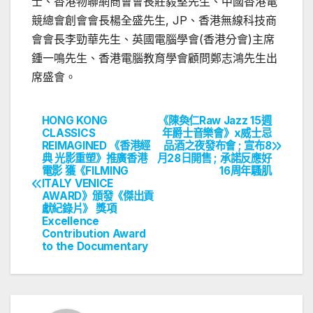
士、香港物聯網商會會長莊毅堅先生、中國香港電
競總會創會會長楊全盛先生, JP、香港無線科技商
會會長李勁華先生、英國電腦學會(香港分會)主席
鍾一鳴先生、香港電腦教育學會顧問鄭志鴻先生出
席盛會。
HONG KONG
《陳奐仁Raw Jazz 15週
文
CLASSICS
年爵士音樂會》x威士忌
REIMAGINED 《香港經
品酒之夜發布會 ; 宣布8
章
典 光影重塑》推廣香港
月28日開售 ; 承諾反應好
電影 獲《FILMING
16周年騷肌
導
ITALY VENICE
AWARD》頒發《傑出貢
覽
獻紀錄片》 獎項
Excellence
Contribution Award
to the Documentary