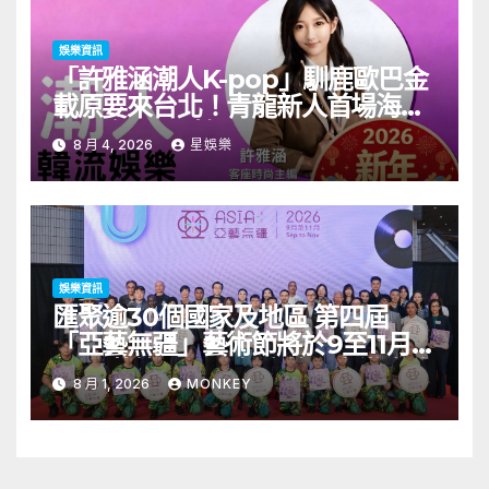
娛樂資訊
「許雅涵潮人K-pop」馴鹿歐巴金
載原要來台北！青龍新人首場海外
見面會8/9開搶
8 月 4, 2026
星娛樂
娛樂資訊
匯聚逾30個國家及地區 第四屆
「亞藝無疆」藝術節將於9至11月舉
行 開幕節目《三角演義》音樂會演
8 月 1, 2026
MONKEY
出陣容包括王雙駿夥拍恭碩良 聯同
來自蒙古的Uuhai、韓國的KARDI
和泰國的KIKI震懾舞台