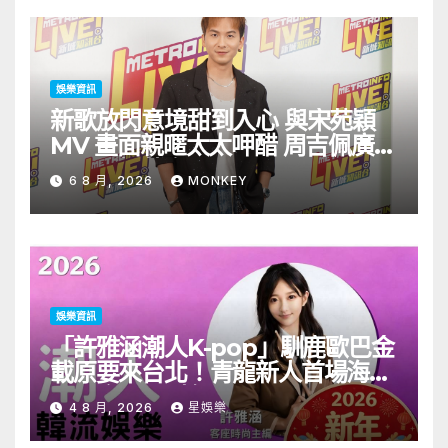
娛樂資訊
新歌放閃意境甜到入心 與宋苑穎
MV 畫面親暱太太呷醋 周吉佩廣州
一日三場熱血 Busking
6 8 月, 2026
MONKEY
娛樂資訊
「許雅涵潮人K-pop」馴鹿歐巴金
載原要來台北！青龍新人首場海外
見面會8/9開搶
4 8 月, 2026
星娛樂