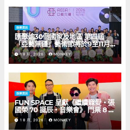
娛樂資訊
匯聚逾30個國家及地區 第四屆
「亞藝無疆」藝術節將於9至11月
舉行 開幕節目《三角演義》音樂會
1 8 月, 2026
MONKEY
演出陣容包括王雙駿夥拍恭碩良 聯
同來自蒙古的Uuhai、韓國的
KARDI和泰國的KIKI震懾舞台
娛樂資訊
FUN SPACE 呈獻《繼續寵愛・張
國榮 70 誕辰・音樂會》 門票 8 月
1 日至 10 日於「健康．旦」優先訂
1 8 月, 2026
MONKEY
購