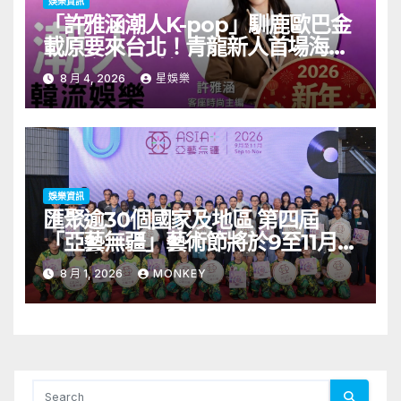
娛樂資訊
「許雅涵潮人K-pop」馴鹿歐巴金
載原要來台北！青龍新人首場海外
見面會8/9開搶
8 月 4, 2026
星娛樂
娛樂資訊
匯聚逾30個國家及地區 第四屆
「亞藝無疆」藝術節將於9至11月舉
行 開幕節目《三角演義》音樂會演
8 月 1, 2026
MONKEY
出陣容包括王雙駿夥拍恭碩良 聯同
來自蒙古的Uuhai、韓國的KARDI
和泰國的KIKI震懾舞台