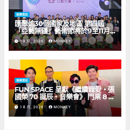
娛樂資訊
匯聚逾30個國家及地區 第四屆
「亞藝無疆」藝術節將於9至11月
舉行 開幕節目《三角演義》音樂會
1 8 月, 2026
MONKEY
演出陣容包括王雙駿夥拍恭碩良 聯
同來自蒙古的Uuhai、韓國的
KARDI和泰國的KIKI震懾舞台
娛樂資訊
FUN SPACE 呈獻《繼續寵愛・張
國榮 70 誕辰・音樂會》 門票 8 月
1 日至 10 日於「健康．旦」優先訂
1 8 月, 2026
MONKEY
購