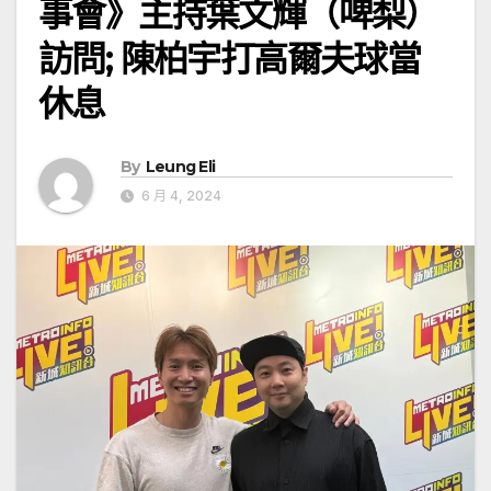
事會》主持葉文輝（啤梨）
訪問; 陳柏宇打高爾夫球當
休息
By
Leung Eli
6 月 4, 2024