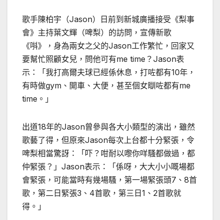
歌手陳柏宇（
Jason
）日前到新城廣播接受《梨事
會》主持葉文輝（啤梨）的訪問，宣傳新歌
《唞》，身為兩女之父的
Jason
工作繁忙，回家又
要幫忙照顧女兒，問他可有
me time
？
Jason
表
示：「我打高爾夫球已經係休息，打咗都有
10
年，
有時做
gym
、開車、大便，甚至個女瞓咗都有
me
time
。」
出道
18
年的
Jason
曾參與各大小類型的演出，雖然
歌藝了得，但原來
Jason
每次上台都十分緊張，令
啤梨相當驚訝：「吓？咁耐以嚟你咩騷都做過，都
仲緊張？」
Jason
表示：「係呀，大大小小嘅場都
會緊張，可能當時有幾場騷，第一場緊張頭
7
、
8
首
歌，第二日緊張
3
、
4
首歌，第三日
1
、
2
首歌就
得。」