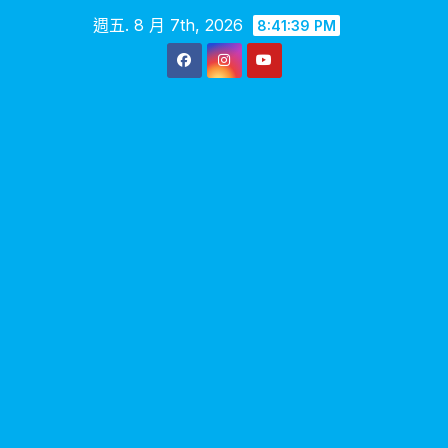
Skip
週五. 8 月 7th, 2026
8:41:40 PM
to
content