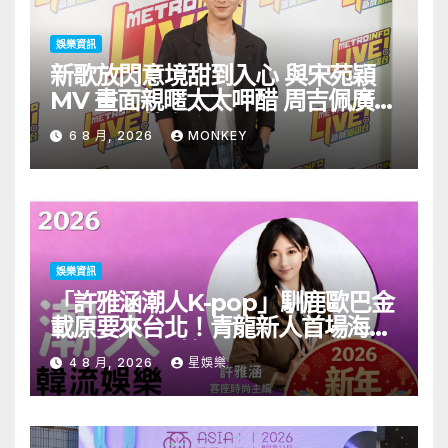
娛樂資訊
新歌放閃意境甜到入心 與宋苑穎
MV 畫面親暱太太呷醋 周吉佩廣州
一日三場熱血 Busking
6 8 月, 2026
MONKEY
娛樂資訊
「許雅涵潮人K-pop」馴鹿歐巴金
載原要來台北！青龍新人首場海外
見面會8/9開搶
4 8 月, 2026
星娛樂