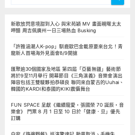
新歌放閃意境甜到入心 與宋苑穎 MV 畫面親暱太太
呷醋 周吉佩廣州一日三場熱血 Busking
「許雅涵潮人K-pop」馴鹿歐巴金載原要來台北！青
龍新人首場海外見面會8/9開搶
匯聚逾30個國家及地區 第四屆「亞藝無疆」藝術節
將於9至11月舉行 開幕節目《三角演義》音樂會演出
陣容包括王雙駿夥拍恭碩良 聯同來自蒙古的Uuhai、
韓國的KARDI和泰國的KIKI震懾舞台
FUN SPACE 呈獻《繼續寵愛・張國榮 70 誕辰・音
樂會》 門票 8 月 1 日至 10 日於「健康．旦」優先
訂購
白安《路邊野餐》巡演驚魂記 颱風取消、手機失