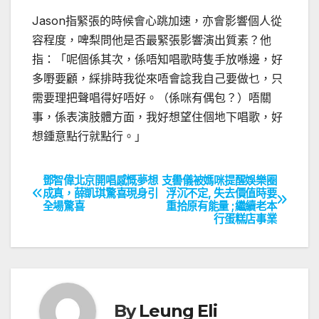
Jason
指緊張的時候會心跳加速，亦會影響個人從
容程度，啤梨問他是否最緊張影響演出質素？他
指：「呢個係其次，係唔知唱歌時隻手放喺邊，好
多嘢要顧，綵排時我從來唔會諗我自己要做乜，只
需要理把聲唱得好唔好。（係咪有偶包？）唔關
事，係表演肢體方面，我好想望住個地下唱歌，好
想鍾意點行就點行。」
鄧智偉北京開唱感慨夢想
支嚳儀被媽咪提醒娛樂圈
文
成真，薛凱琪驚喜現身引
浮沉不定, 失去價值時要
全場驚喜
重拾原有能量 ;繼續老本
章
行蛋糕店事業
導
覽
By
Leung Eli