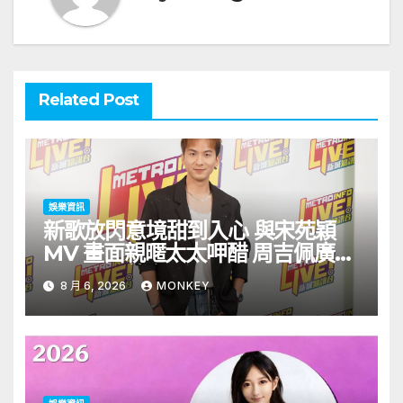
Related Post
娛樂資訊
新歌放閃意境甜到入心 與宋苑穎
MV 畫面親暱太太呷醋 周吉佩廣州
一日三場熱血 Busking
8 月 6, 2026
MONKEY