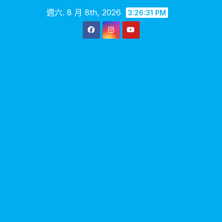
Skip
週六. 8 月 8th, 2026
3:26:32 PM
to
content