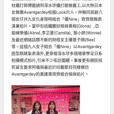
柱鐵打師傅邀請到深水埗鐵打館做義工,以大熱日本
女舞團Avantgardey校服Look示人。仲聯同其餘八
個女仔共九女化身限時組合「儀Nine」齊齊跳舞表
演兼拍片。當中包括鐵膽好姊妹黃榕(Gloria）,亞
姐練樂儀(Alina),李芷菱(Camilla), 葉小妍(Winnie)
及最近網絡話題不斷的財經女主播曾子晴(Bee)
等。這個九人女子組合「儀Nine」以Avantgardey
造型跳跳紥表演外,更穿梭深水埗多個場景學足日系
拍攝模式拍片,引來不少街訪圍觀。事後更有網民抵
死留言要求阿儀與最近於綜藝節目同樣模仿
Avantgardey的黃建東齊齊組合姊妹拍片。