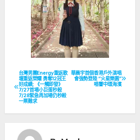
台灣男團Energy重返歌
華晨宇首個香港戶外演唱
文
壇重返榮耀 勇奪12冠王
會強勢登陸 “火星樂園”
好成績; 《一觸即發》
唱響中環海濱
章
7/27首場小巨蛋秒殺
7/28緊急再加場仍秒殺
導
一票難求
覽