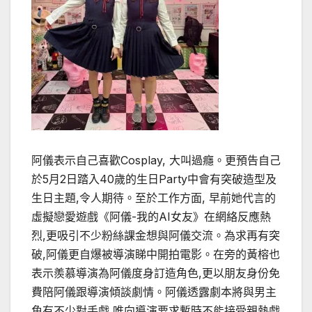
阿儀表示自己喜歡Cosplay, 大叫過癮。更預告自己
於5月2日踏入40歲的生日Party中會有突破造型及
生日主題,令人期待。至於工作方面, 早前她代言的
虛擬戀愛遊戲《阿儀-我的AI女友》在網絡反應熱
烈,更吸引不少粉絲課金想與阿儀交流。為求再有突
破,阿儀更自爆被導演睇中開拍電影。在旁的黃榕也
表示羨慕導演為阿儀度身訂造角色,更以朋友身份免
費陪阿儀跟導演傾談劇情。阿儀透露劇本將與男主
角有不少對手戲,唯向導演要求暫時不能接受親熱戲