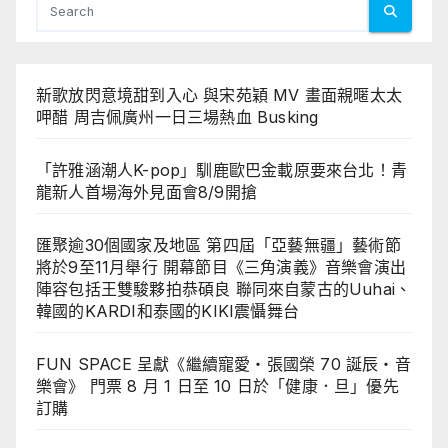
新歌放閃意境甜到入心 與宋苑穎 MV 畫面親暱太太
呷醋 周吉佩廣州一日三場熱血 Busking
「許雅涵潮人K-pop」馴鹿歐巴金載原要來台北！青
龍新人首場海外見面會8/9開搶
匯聚逾30個國家及地區 第四屆「亞藝無疆」藝術節
將於9至11月舉行 開幕節目《三角演義》音樂會演出
陣容包括王雙駿夥拍恭碩良 聯同來自蒙古的Uuhai、
韓國的KARDI和泰國的KIKI震懾舞台
FUN SPACE 呈獻《繼續寵愛・張國榮 70 誕辰・音
樂會》 門票 8 月 1 日至 10 日於「健康．旦」優先
訂購