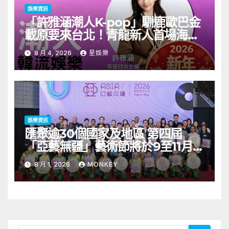
娛樂資訊
「許雅涵潮人K-pop」馴鹿歐巴金
載原要來台北！青龍新人首場海外
見面會8/9開搶
8 月 4, 2026
星娛樂
娛樂資訊
匯聚逾30個國家及地區 第四屆
「亞藝無疆」藝術節將於9至11月舉
行 開幕節目《三角演義》音樂會演
8 月 1, 2026
MONKEY
出陣容包括王雙駿夥拍恭碩良 聯同
來自蒙古的Uuhai、韓國的KARDI
和泰國的KIKI震懾舞台