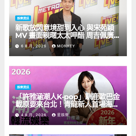
娛樂資訊
新歌放閃意境甜到入心 與宋苑穎
MV 畫面親暱太太呷醋 周吉佩廣州
一日三場熱血 Busking
6 8 月, 2026
MONKEY
娛樂資訊
「許雅涵潮人K-pop」馴鹿歐巴金
載原要來台北！青龍新人首場海外
見面會8/9開搶
4 8 月, 2026
星娛樂