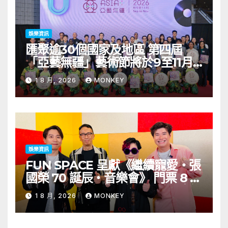
娛樂資訊
匯聚逾30個國家及地區 第四屆
「亞藝無疆」藝術節將於9至11月
舉行 開幕節目《三角演義》音樂會
1 8 月, 2026
MONKEY
演出陣容包括王雙駿夥拍恭碩良 聯
同來自蒙古的Uuhai、韓國的
KARDI和泰國的KIKI震懾舞台
娛樂資訊
FUN SPACE 呈獻《繼續寵愛・張
國榮 70 誕辰・音樂會》 門票 8 月
1 日至 10 日於「健康．旦」優先訂
1 8 月, 2026
MONKEY
購