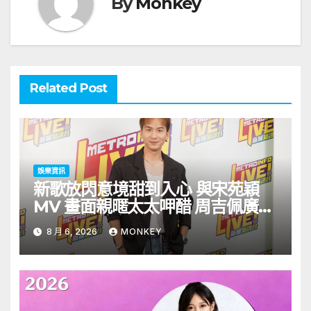
By
Monkey
Related Post
娛樂資訊
新歌放閃意境甜到入心 與宋苑穎
MV 畫面親暱太太呷醋 周吉佩廣州
一日三場熱血 Busking
8 月 6, 2026
MONKEY