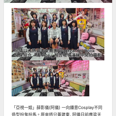
「亞視一姐」薛影儀(阿儀) 一向鍾意Cosplay不同
造型扮鬼扮馬。原來唔只黃建東, 阿儀日前應梁天