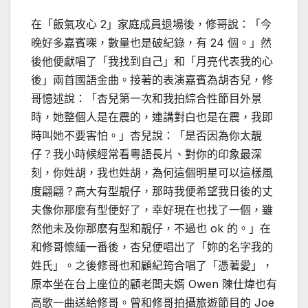
在「飯氣攻心 2」家庭成員退場後，修哥說：「今
晚好多嘉賓㗎，數量也是破紀錄，有 24 個。」然
後他便獻唱了「我找到自己」和「月亮代表我的心
後」兩首國語金曲。接著的表演嘉賓為胡杏兒，修
哥憶述說：「杏兒第一次和我拍綜合性節目外景
時，她整個人是在震的，連講對白也是在震，我即
時叫她不要害怕。」杏兒說：「是否因為你太靚
仔？我小時候經常看粵語長片、對你的印象最深
刻，你姓胡，我也姓胡，為何這個明星可以這樣風
度翩翩？高大有型靚仔，那時我便希望我日後的丈
夫像你那麼有型便好了，幸好現在也找了一個，雖
然他未及你那麽有型和靚仔，不過也 ok 的。」在
和修哥懷緬一番後，杏兒便唱出了「妳的名字我的
姓氏」。之後修哥也和顧紀筠合唱了「憑著愛」，
原本坐在台上座位的顧老闆夫婿 Owen 陳仕煒也有
高歌一曲送給修哥。曾和修哥拍攝旅遊節目的 Joe