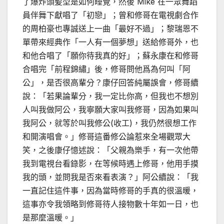
了爆炸頭髪型是如何睡覺，然後 Mike 在一眾舞蹈
員伴舞下獻唱了「初戀」；曾和修哥在電視劇合作
的周柏豪也專誠送上一曲「最好不過」；黎瑞恩不
單帶來經典作「一人有一個夢想」送給修哥外，也
和他合唱了「願你待我真的好」；蘇永康在和修哥
合唱完「前程錦繡」後，修哥問他爲為何叫「阿
公」，是否很高輩分？康仔回答純屬誤會，修哥續
說：「若果論輩分，我一定比你高，但我也不想別
人叫我做阿公，我寧願大家叫我修哥，因為如果叫
我阿公，就等於叫我修公(收工)，我仍然很想工作
和開演唱會。」修哥這番修公論惹來全場觀眾大
笑，之後康仔憶述說：「父親為樂手，有一次他帶
我到電視台看錄影，在等候時遇上修哥，他用手摸
我的頭，並問我是否來看表演？」阿公續說：「我
一直記住這件事，因為當時修哥的手真的很溫暖，
這事亦令我領略到修哥待人接物數十年如一日，也
是那麼溫暖。」