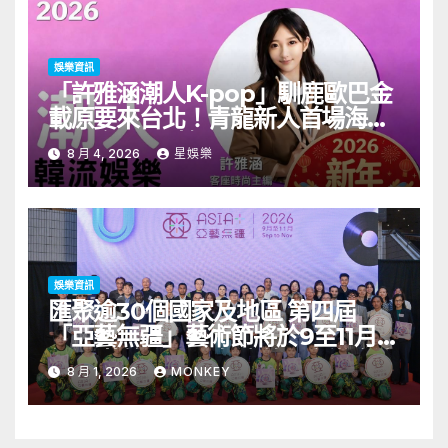
娛樂資訊
「許雅涵潮人K-pop」馴鹿歐巴金
載原要來台北！青龍新人首場海外
見面會8/9開搶
8 月 4, 2026
星娛樂
娛樂資訊
匯聚逾30個國家及地區 第四屆
「亞藝無疆」藝術節將於9至11月舉
行 開幕節目《三角演義》音樂會演
8 月 1, 2026
MONKEY
出陣容包括王雙駿夥拍恭碩良 聯同
來自蒙古的Uuhai、韓國的KARDI
和泰國的KIKI震懾舞台