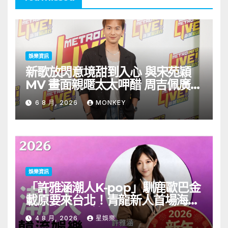
娛樂資訊
新歌放閃意境甜到入心 與宋苑穎
MV 畫面親暱太太呷醋 周吉佩廣州
一日三場熱血 Busking
6 8 月, 2026
MONKEY
娛樂資訊
「許雅涵潮人K-pop」馴鹿歐巴金
載原要來台北！青龍新人首場海外
見面會8/9開搶
4 8 月, 2026
星娛樂