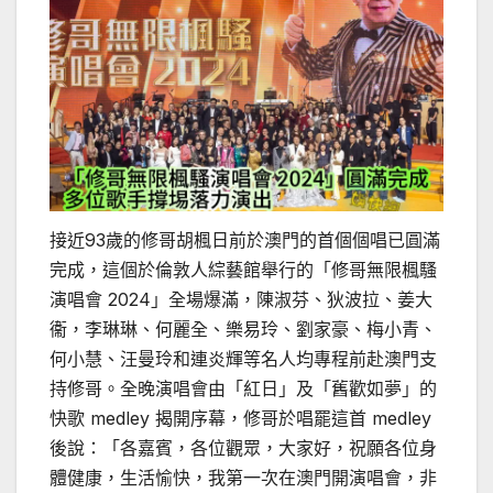
接近93歲的修哥胡楓日前於澳門的首個個唱已圓滿
完成，這個於倫敦人綜藝館舉行的「修哥無限楓騷
演唱會 2024」全場爆滿，陳淑芬、狄波拉、姜大
衞，李琳琳、何麗全、樂易玲、劉家豪、梅小青、
何小慧、汪曼玲和連炎輝等名人均專程前赴澳門支
持修哥。全晚演唱會由「紅日」及「舊歡如夢」的
快歌 medley 揭開序幕，修哥於唱罷這首 medley
後說：「各嘉賓，各位觀眾，大家好，祝願各位身
體健康，生活愉快，我第一次在澳門開演唱會，非