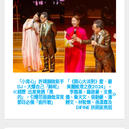
「小背心」許靖韻做新手
「《開心大派對》愛．最
文
DJ，大爆自己「騎呢」
美麗維港之夜2024」，
經歷 出差竟遇「黑
李龍基、羅啟豪、支嚳
章
的」，引爆范振鋒做深宵
儀、詹天文、張馳豪、潘
節目必備「廁所歌」
靜文、林智樂、孫漢霖及
導
DIFINE 拱照家燕姐
覽