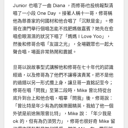
Junior 也唱了一曲 Diana ，而修哥i也投桃報梨清
唱了一小段 One Day 。接著人稱十一哥，修哥稱
他為慈善家的何國材和他合唱了「沉默是金」。修
哥在澳門舉行個唱怎能不找肥媽做嘉賓？她先在愈
唱愈眼濕濕的狀況下唱了「媽媽 I Love Yoo」，
然後和修哥合唱「友誼之光」，全場觀眾也一起大
聲合唱，場面非常熱鬧和震撼。
旦哥以說故事型式講解他和修哥在七十年代的認識
經過，以及修哥為了他們不讓導演責駡，把不是他
的過錯以另一形式攬上身，讓旦哥一直銘記至今；
修哥在唱「問我」至第二段時，Mike 曾比特從台
底升到台上和他合唱，唱畢「問我」後，修哥說：
「曾比特是年少有為的娛樂圈精英，我給了他一個
外號是前途無限曾比特」，Mike 說：「年少我是
ok 的，但有為仍須努力」，修哥也很好奇 Mike 留