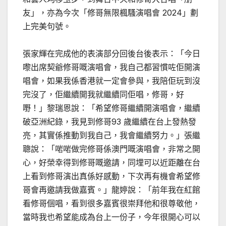
友」，亦為今次「修哥無限楓騷演唱會 2024」劃
上完美句號。
張家輝在完成他的表演部分回後台後表示：「今日
嚟出席契爺修哥嘅演唱會，我自己都習慣咗佢開演
唱會，如果我係香港就一定會參與，我陪佢玩到沒
完沒了，佢繼續開我就繼續同佢唱，修哥，好
嘢！」黎瑞恩說：「希望修哥繼續開演唱會，繼續
破亞洲紀錄，我見到修哥93 歲繼續在台上發熱發
亮，其實係推動到我自己，我會繼續努力。」張繼
聰說：「啱啱做完修哥係澳門嘅演唱會，非常之開
心，好榮幸得到修哥嘅邀請，同埋可以近距離在台
上看到修哥演出真係好感動，下次再有機會希望修
哥會再邀請我做嘉賓。」龍婷說：「前年我在紅館
看修哥個唱，看到很多嘉賓很崇拜他和很尊敬他，
當時我也希望能成為台上一份子，今年很開心可以