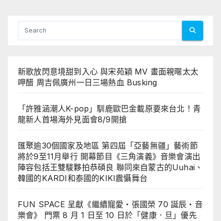
新歌放閃意境甜到入心 與宋苑穎 MV 畫面親暱太太
呷醋 周吉佩廣州一日三場熱血 Busking
「許雅涵潮人K-pop」馴鹿歐巴金載原要來台北！青
龍新人首場海外見面會8/9開搶
匯聚逾30個國家及地區 第四屆「亞藝無疆」藝術節
將於9至11月舉行 開幕節目《三角演義》音樂會演出
陣容包括王雙駿夥拍恭碩良 聯同來自蒙古的Uuhai、
韓國的KARDI和泰國的KIKI震懾舞台
FUN SPACE 呈獻《繼續寵愛・張國榮 70 誕辰・音
樂會》 門票 8 月 1 日至 10 日於「健康．旦」優先