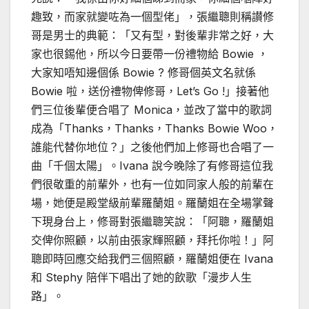
趣致，而家就變咗為一個型佬」，張繼聰則稱讃修
哥是男士的典範：「又有型，對後輩非常之好，大
家也很錫他，所以今日要帶一份禮物給 Bowie ，
大家知唔知邊個係 Bowie ? 修哥個英文名就係
Bowie 啦，送份禮物俾修哥，Let’s Go !」接著他
們三位後輩便合唱了 Monica，並改了當中的歌詞
成為「Thanks，Thanks，Thanks Bowie Woo，
誰能代替你地位？」之後他們加上修哥也合唱了一
曲「千個太陽」。Ivana 說今晚除了有修哥這位我
們很敬重的前輩外，也有一位如同家人般的前輩在
場，她便是殿堂級前輩羅蘭姐。羅蘭姐在全場掌聲
下現身台上，修哥對張繼聰笑說：「阿聰，羅蘭姐
交俾你照顧，以前由張家輝照顧，拜托你啦！」阿
聰即時回應交給我們三個照顧，羅蘭姐便在 Ivana
和 Stephy 陪伴下唱出了她的飲歌「漫步人生
路」。