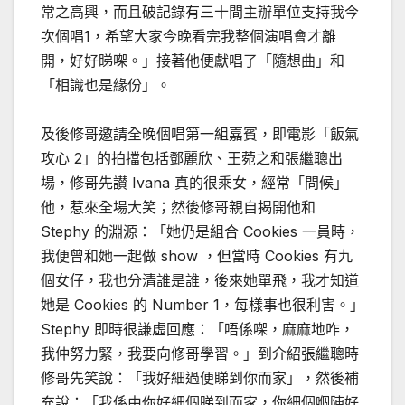
常之高興，而且破記錄有三十間主辦單位支持我今
次個唱1，希望大家今晚看完我整個演唱會才離
開，好好睇㗎。」接著他便獻唱了「隨想曲」和
「相識也是緣份」。
及後修哥邀請全晚個唱第一組嘉賓，即電影「飯氣
攻心 2」的拍擋包括鄧麗欣、王菀之和張繼聰出
場，修哥先讃 Ivana 真的很乘女，經常「問候」
他，惹來全場大笑；然後修哥親自揭開他和
Stephy 的淵源：「她仍是組合 Cookies 一員時，
我便曾和她一起做 show ，但當時 Cookies 有九
個女仔，我也分清誰是誰，後來她單飛，我才知道
她是 Cookies 的 Number 1，每樣事也很利害。」
Stephy 即時很謙虛回應：「唔係㗎，麻麻地咋，
我仲努力緊，我要向修哥學習。」到介紹張繼聰時
修哥先笑說：「我好細過便睇到你而家」，然後補
充說：「我係由你好細個睇到而家，你細個嗰陣好