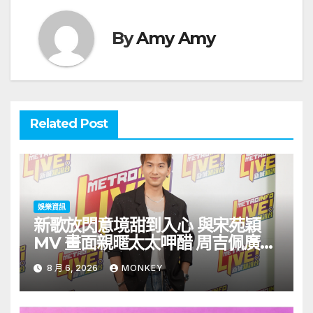
By
Amy Amy
Related Post
娛樂資訊
新歌放閃意境甜到入心 與宋苑穎
MV 畫面親暱太太呷醋 周吉佩廣州
一日三場熱血 Busking
8 月 6, 2026
MONKEY