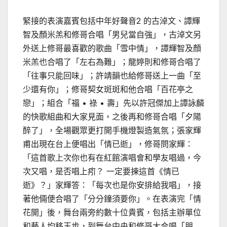
緊接的表演嘉賓包括中年好聲音2 的古淖文、譚輝
智及顏米羔和修哥合唱「男兒當自強」，古淖文另
外送上修哥最喜歡的歌曲「雪中情」，譚輝智及顏
米羔也合唱了「左右為難」；龍婷則和修哥合唱了
「往事只能回味」；許靖韻也給修哥送上一曲「至
少還有你」；修哥契女斑斑和他合唱「百花亭之
戀」；組合「福 • 祿 • 壽」先以許冠傑加上譚詠麟
的快歌組曲和大家見面，之後再和修哥合唱「夕陽
醉了」，全場觀眾更打開手機燈製造氣氛；張家輝
甫出現在台上便唱出「情已逝」，修哥問家輝：
「這首歌上次你也有在紅館演唱會和學友唱過，今
次又唱，是否唱上㽼？ 一定要揀這首《情已
逝》？」家輝答：「每次也是你安排給我唱」，接
著他倆便合唱了「分分鐘須要你」。在表演完「情
花開」後，舞台兩旁約數十位貴賓，包括主辦單位
和藝人均移玉步，到舞台中央和修哥大合唱「朋