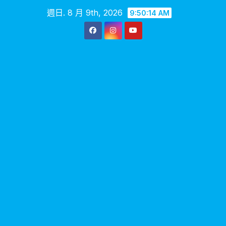
Skip
週日. 8 月 9th, 2026
9:50:16 AM
to
content