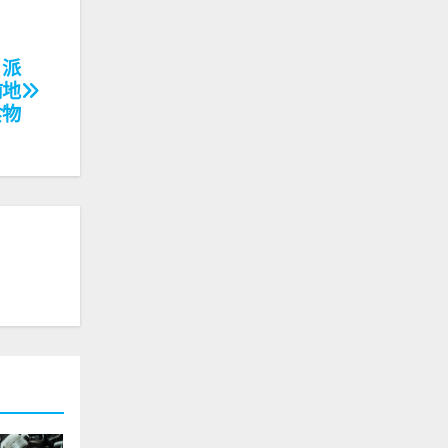
 派
前地
食物