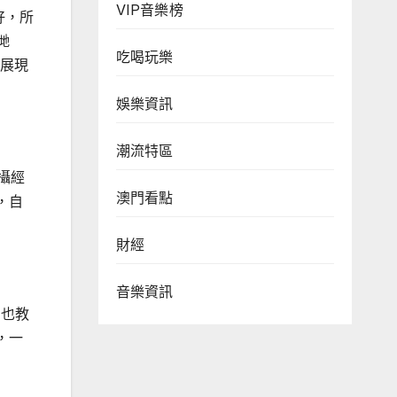
VIP音樂榜
好，所
哋
吃喝玩樂
，展現
娛樂資訊
潮流特區
拍攝經
澳門看點
，自
財經
音樂資訊
，也教
，一