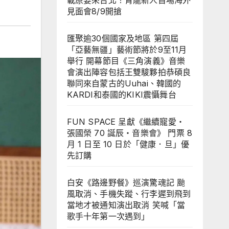
載原要來台北！青龍新人首場海外
見面會8/9開搶
匯聚逾30個國家及地區 第四屆
「亞藝無疆」藝術節將於9至11月
舉行 開幕節目《三角演義》音樂
會演出陣容包括王雙駿夥拍恭碩良
聯同來自蒙古的Uuhai、韓國的
KARDI和泰國的KIKI震懾舞台
FUN SPACE 呈獻《繼續寵愛・
張國榮 70 誕辰・音樂會》 門票 8
月 1 日至 10 日於「健康．旦」優
先訂購
白安《路邊野餐》巡演驚魂記 颱
風取消、手機失蹤、行李遲到飛到
當地才被通知演出取消 笑喊「當
歌手十年第一次遇到」