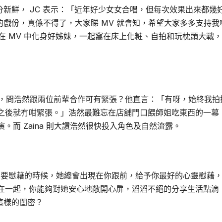
覺十分新鮮， JC 表示：「近年好少女女合唱，但每次效果出來都幾
特別的戲份，真係不得了，大家睇 MV 就會知，希望大家多多支持我
，二人在 MV 中化身好姊妹，一起窩在床上化粧、自拍和玩枕頭大戰
 擔任男主角，問浩然跟兩位前輩合作可有緊張？他直言：「有呀，始終我
之後就冇咁緊張。」浩然最難忘在店舖門口餵師姐吃東西的一幕
而 Zaina 則大讚浩然很快投入角色及自然流露。
，在最需要慰藉的時候，她總會出現在你跟前，給予你最好的心靈慰藉
在一起，你能夠對她安心地敞開心扉，滔滔不絕的分享生活點滴
位這樣的閨密？