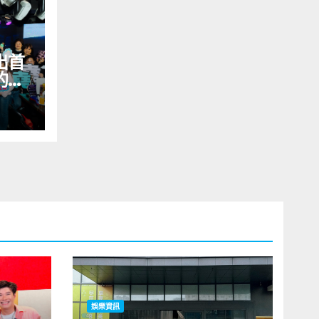
出首
的溫
大使
娛樂資訊