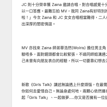
JC 則十分榮幸獲 Zaina 邀請合唱，對合唱感
以一口答應。最難忘拍 MV，我同 Zaina有好
啦！」今次 Zaina 和 JC 女女合唱相當難得
出深厚的閨密情誼。
MV 亦找來 Zaina 師弟華浩然(Wolris)
驗唔多，面對鏡頭都會比較緊張，不過同師姐溝通
己未曾有向朋友表白的經驗，所以一切要靠幻想去演。
新歌《Girls Talk》講述無論遇上什麼煩惱
你如何去愛惜自己。無論身處何地，兩顆心依然連
起「Girls Talk」、一起做夢…..你又是否擁有一