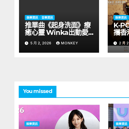
娛樂資訊
音樂資訊
娛樂資訊
推單曲《起身洗面》療
K-P
癒心靈 Winka出動愛
攜香
貓 低谷重生
辦粉
5 月 2, 2026
MONKEY
2 月 2
月2
與你見面 門
起K
You missed
娛樂資訊
娛樂資訊