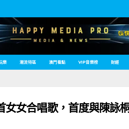
玩樂
潮流特區
澳門看點
VIP音樂榜
財經
首女女合唱歌，首度與陳詠