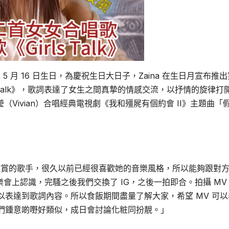
na）5 月 16 日生日，為慶祝生日大日子，Zaina 在生日月宣布推
 Talk》，歌詞表達了女生之間真摯的情感交流，以抒情的旋律打
瑩（Vivian）合唱經典電視劇《我和殭屍有個約會 II》主題曲「
她十分欣賞的歌手，很久以前已經很喜歡她的音樂風格，所以能夠跟對
音樂會上認識，完騷之後我們交換了 IG，之後一拍即合。拍攝 MV
表達到歌詞內容。所以食飯期間盡量了解大家，希望 MV 可以
們鍾意啲嘢好類似，成日會討論化粧同扮靚。」