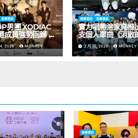
音樂資訊
娛樂資訊
音樂資訊
OP男團 XODIAC
實力唱將涂家堯推
港成員強勢回歸 舉
支個人單曲《消散
絲見面會 2026年3
度》 遠赴高雄取景 MV
4, 2026
MONKEY
2 月 10, 2026
MONKEY
8日海洋公園怡慶坊
首播 六位數出任
票2月27日
VSING 全球宣傳
look獨家開售
娛樂資訊