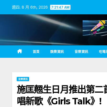
Skip
週四. 8 月 6th, 2026
7:21:48 AM
to
content
首頁
娛樂資訊
音樂資訊
吃喝
音樂資訊
施匡翹生日月推出第二
唱新歌《Girls Talk》!