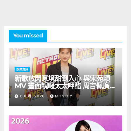
You missed
娛樂資訊
新歌放閃意境甜到入心 與宋苑穎
MV 畫面親暱太太呷醋 周吉佩廣州
一日三場熱血 Busking
6 8 月, 2026
MONKEY