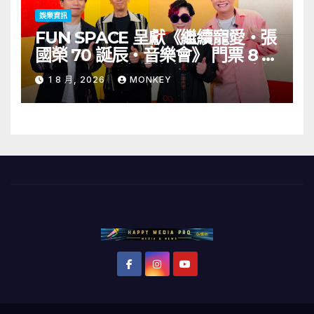
娛樂資訊
FUN SPACE 呈獻《繼續寵愛・張
國榮 70 誕辰・音樂會》 門票 8 月
1 日至 10 日於「健康．旦」優先訂
1 8 月, 2026
MONKEY
購