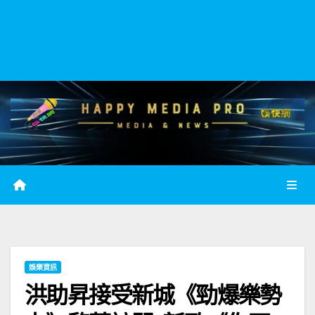
娛樂資訊
洪助昇接受新城《勁爆樂勢