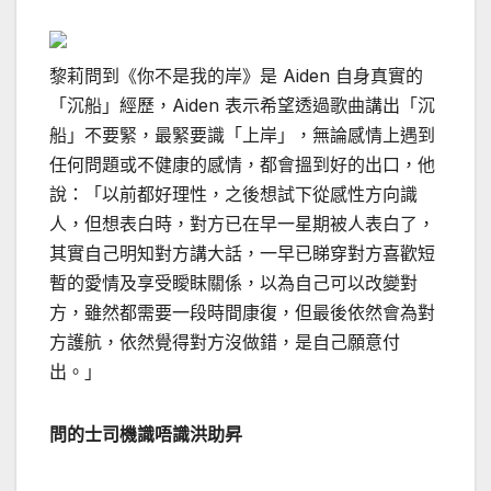
黎莉問到《你不是我的岸》是 Aiden 自身真實的
「沉船」經歷，Aiden 表示希望透過歌曲講出「沉
船」不要緊，最緊要識「上岸」，無論感情上遇到
任何問題或不健康的感情，都會搵到好的出口，他
說：「以前都好理性，之後想試下從感性方向識
人，但想表白時，對方已在早一星期被人表白了，
其實自己明知對方講大話，一早已睇穿對方喜歡短
暫的愛情及享受瞹眜關係，以為自己可以改變對
方，雖然都需要一段時間康復，但最後依然會為對
方護航，依然覺得對方沒做錯，是自己願意付
出。」
問的士司機識唔識洪助昇