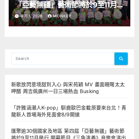
「亞藝無疆」藝術節將於9至11月舉
行 開幕節目《三角演義》音樂會演
8 月 1, 2026
MONKEY
出陣容包括王雙駿夥拍恭碩良 聯同
來自蒙古的Uuhai、韓國的KARDI
和泰國的KIKI震懾舞台
新歌放閃意境甜到入心 與宋苑穎 MV 畫面親暱太太
呷醋 周吉佩廣州一日三場熱血 Busking
「許雅涵潮人K-pop」馴鹿歐巴金載原要來台北！青
龍新人首場海外見面會8/9開搶
匯聚逾30個國家及地區 第四屆「亞藝無疆」藝術節
將於9至11月舉行 開幕節目《三角演義》音樂會演出