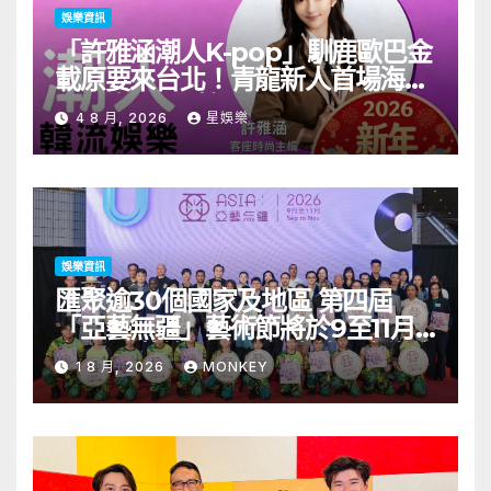
娛樂資訊
「許雅涵潮人K-pop」馴鹿歐巴金
載原要來台北！青龍新人首場海外
見面會8/9開搶
4 8 月, 2026
星娛樂
娛樂資訊
匯聚逾30個國家及地區 第四屆
「亞藝無疆」藝術節將於9至11月
舉行 開幕節目《三角演義》音樂會
1 8 月, 2026
MONKEY
演出陣容包括王雙駿夥拍恭碩良 聯
同來自蒙古的Uuhai、韓國的
KARDI和泰國的KIKI震懾舞台