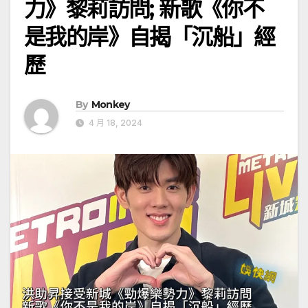
力》黎莉訪問; 新歌《你不
是我的岸》自揭「沉船」經
歷
By
Monkey
4 月 18, 2024