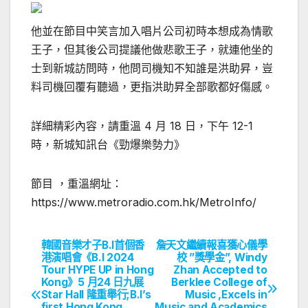
他並在節目中笑言加入唱片公司初時本想成為情歌
王子，但其後公司提議他做悲歌王子，就連他坐的
士到新城訪問時，他問司機知不知誰是洪助昇，豈
料司機回覆有聽過，更指洪助昇全部歌都好傷感。
詳細精彩內容，請重溫 4 月 18 日，下午 12-1
時，新城知訊台《勁爆樂勢力》
節目 ，重溫網址：
https://www.metroradio.com.hk/MetroInfo/
韓國音樂才子B.I首個香
詹天文繼續報喜獲心儀學
文
港演唱會《B.I 2024
校 ”獎學金”, Windy
Tour HYPE UP in Hong
Zhan Accepted to
章
Kong》5 月24 日九展
Berklee College of
Star Hall 隆重舉行;B.I’s
Music ,Excels in
first Hong Kong
Music and Academics