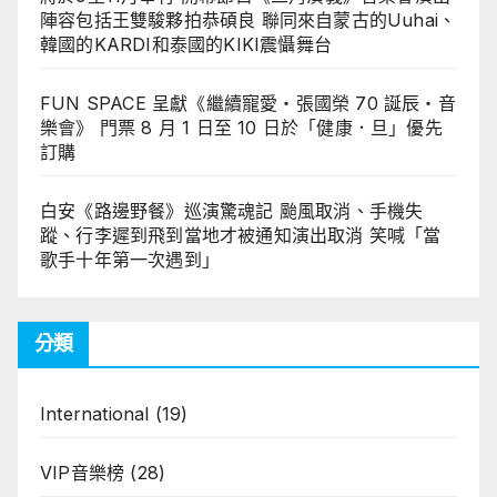
陣容包括王雙駿夥拍恭碩良 聯同來自蒙古的Uuhai、
韓國的KARDI和泰國的KIKI震懾舞台
FUN SPACE 呈獻《繼續寵愛・張國榮 70 誕辰・音
樂會》 門票 8 月 1 日至 10 日於「健康．旦」優先
訂購
白安《路邊野餐》巡演驚魂記 颱風取消、手機失
蹤、行李遲到飛到當地才被通知演出取消 笑喊「當
歌手十年第一次遇到」
分類
International
(19)
VIP音樂榜
(28)