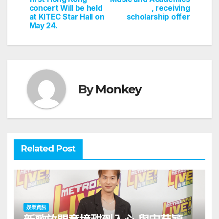
導
concert Will be held
, receiving
覽
at KITEC Star Hall on
scholarship offer
May 24.
By
Monkey
Related Post
娛樂資訊