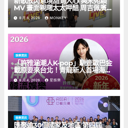
新歌放閃意境甜到入心 與宋苑穎
MV 畫面親暱太太呷醋 周吉佩廣州
一日三場熱血 Busking
8 月 6, 2026
MONKEY
娛樂資訊
「許雅涵潮人K-pop」馴鹿歐巴金
載原要來台北！青龍新人首場海外
見面會8/9開搶
8 月 4, 2026
星娛樂
娛樂資訊
匯聚逾30個國家及地區 第四屆