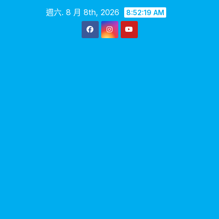
Skip
週六. 8 月 8th, 2026
8:52:20 AM
to
content