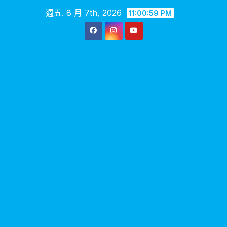
Skip
週五. 8 月 7th, 2026
11:01:00 PM
to
content