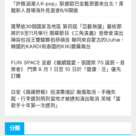
「許雅涵潮人K-pop」馴鹿歐巴金載原要來台北！青
龍新人首場海外見面會8/9開搶
匯聚逾30個國家及地區 第四屆「亞藝無疆」藝術節
將於9至11月舉行 開幕節目《三角演義》音樂會演出
陣容包括王雙駿夥拍恭碩良 聯同來自蒙古的Uuhai、
韓國的KARDI和泰國的KIKI震懾舞台
FUN SPACE 呈獻《繼續寵愛・張國榮 70 誕辰・音
樂會》 門票 8 月 1 日至 10 日於「健康．旦」優先
訂購
白安《路邊野餐》巡演驚魂記 颱風取消、手機失
蹤、行李遲到飛到當地才被通知演出取消 笑喊「當
歌手十年第一次遇到」
分類