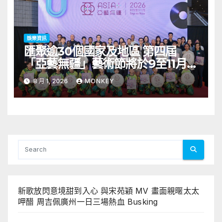
娛樂資訊
匯聚逾30個國家及地區 第四屆
「亞藝無疆」藝術節將於9至11月舉
行 開幕節目《三角演義》音樂會演
8 月 1, 2026
MONKEY
出陣容包括王雙駿夥拍恭碩良 聯同
來自蒙古的Uuhai、韓國的KARDI
和泰國的KIKI震懾舞台
新歌放閃意境甜到入心 與宋苑穎 MV 畫面親暱太太
呷醋 周吉佩廣州一日三場熱血 Busking