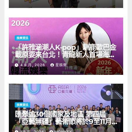
娛樂資訊
「許雅涵潮人K-pop」馴鹿歐巴金
載原要來台北！青龍新人首場海外
見面會8/9開搶
4 8 月, 2026
星娛樂
娛樂資訊
匯聚逾30個國家及地區 第四屆
「亞藝無疆」藝術節將於9至11月
舉行 開幕節目《三角演義》音樂會
1 8 月, 2026
MONKEY