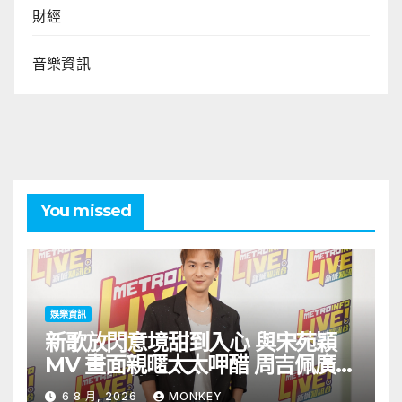
財經
音樂資訊
You missed
娛樂資訊
新歌放閃意境甜到入心 與宋苑穎
MV 畫面親暱太太呷醋 周吉佩廣州
一日三場熱血 Busking
6 8 月, 2026
MONKEY