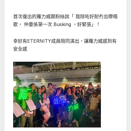
首次復出的羅力威跟粉絲說「
我除咗好耐冇出嚟唱
歌，
仲要係第一次
Busking
，好緊張」！
幸好有
ETERNITY
成員陪同演出，讓羅力威感到有
安全感