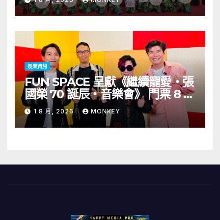
演出陣容包括王雙駿夥拍恭碩良 聯
同來自蒙古的Uuhai、韓國的
KARDI和泰國的KIKI震懾舞台
娛樂資訊
FUN SPACE 呈獻《繼續寵愛・張
國榮 70 誕辰・音樂會》 門票 8 月
1 日至 10 日於「健康．旦」優先訂
1 8 月, 2026
MONKEY
購