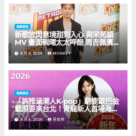
娛樂資訊
新歌放閃意境甜到入心 與宋苑穎
MV 畫面親暱太太呷醋 周吉佩廣州
一日三場熱血 Busking
8 月 6, 2026
MONKEY
娛樂資訊
「許雅涵潮人K-pop」馴鹿歐巴金
載原要來台北！青龍新人首場海外
見面會8/9開搶
8 月 4, 2026
星娛樂