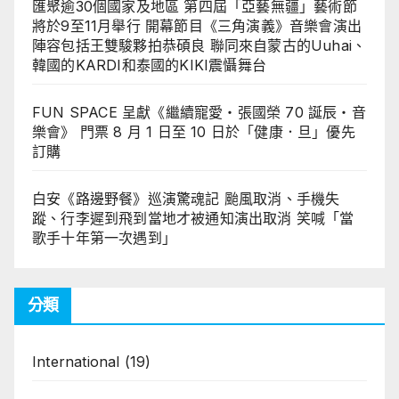
匯聚逾30個國家及地區 第四屆「亞藝無疆」藝術節
將於9至11月舉行 開幕節目《三角演義》音樂會演出
陣容包括王雙駿夥拍恭碩良 聯同來自蒙古的Uuhai、
韓國的KARDI和泰國的KIKI震懾舞台
FUN SPACE 呈獻《繼續寵愛・張國榮 70 誕辰・音
樂會》 門票 8 月 1 日至 10 日於「健康．旦」優先
訂購
白安《路邊野餐》巡演驚魂記 颱風取消、手機失
蹤、行李遲到飛到當地才被通知演出取消 笑喊「當
歌手十年第一次遇到」
分類
International
(19)