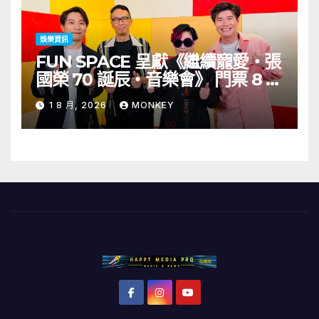
娛樂資訊
FUN SPACE 呈獻《繼續寵愛・張
國榮 70 誕辰・音樂會》 門票 8 月
1 日至 10 日於「健康．旦」優先訂
1 8 月, 2026
MONKEY
購