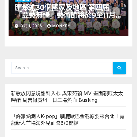
匯聚逾30個國家及地區 第四屆
「亞藝無疆」藝術節將於9至11月舉
行 開幕節目《三角演義》音樂會演
8 月 1, 2026
MONKEY
出陣容包括王雙駿夥拍恭碩良 聯同
來自蒙古的Uuhai、韓國的KARDI
和泰國的KIKI震懾舞台
新歌放閃意境甜到入心 與宋苑穎 MV 畫面親暱太太
呷醋 周吉佩廣州一日三場熱血 Busking
「許雅涵潮人K-pop」馴鹿歐巴金載原要來台北！青
龍新人首場海外見面會8/9開搶