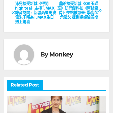
泳兒接受新城《得閒
鼎爺接受新城《QK玉瑛
文
high tea》主持T.MAX
室》訪問爆料拍《阿爺廚
錄音訪問，新城高層馬浚
房》差點被激暈; 學廚師
章
偉朱子昭為T.MAX生日
承嚴父 提到媽媽險淚崩
送上驚喜
導
覽
By
Monkey
Related Post