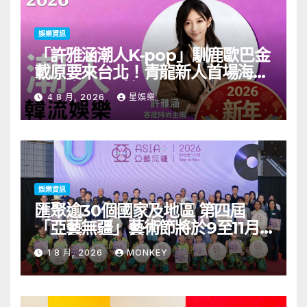
娛樂資訊
「許雅涵潮人K-pop」馴鹿歐巴金
載原要來台北！青龍新人首場海外
見面會8/9開搶
4 8 月, 2026
星娛樂
娛樂資訊
匯聚逾30個國家及地區 第四屆
「亞藝無疆」藝術節將於9至11月
舉行 開幕節目《三角演義》音樂會
1 8 月, 2026
MONKEY
演出陣容包括王雙駿夥拍恭碩良 聯
同來自蒙古的Uuhai、韓國的
KARDI和泰國的KIKI震懾舞台