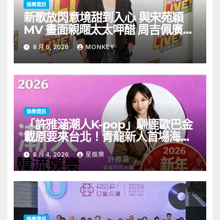
娛樂資訊
新歌放閃意境甜到入心 與宋苑穎
MV 畫面親暱太太呷醋 周吉佩廣州
一日三場熱血 Busking
8 月 6, 2026
MONKEY
娛樂資訊
「許雅涵潮人K-pop」馴鹿歐巴金
載原要來台北！青龍新人首場海外
見面會8/9開搶
8 月 4, 2026
星娛樂
娛樂資訊