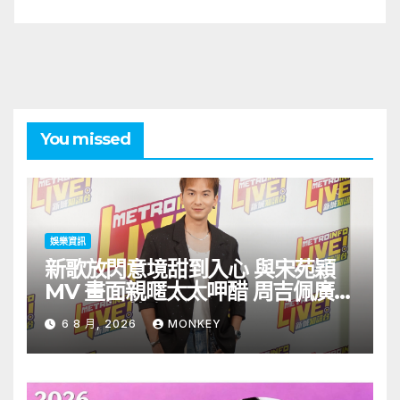
You missed
娛樂資訊
新歌放閃意境甜到入心 與宋苑穎
MV 畫面親暱太太呷醋 周吉佩廣州
一日三場熱血 Busking
6 8 月, 2026
MONKEY