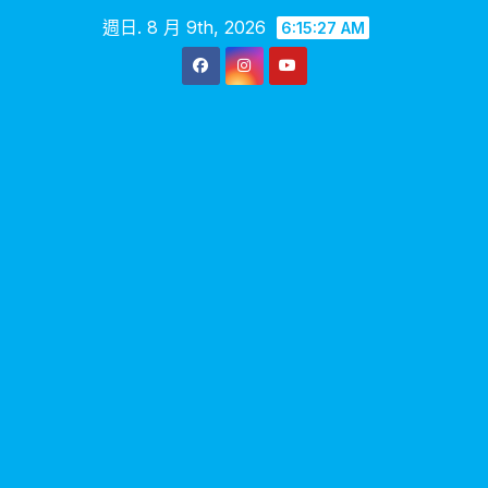
Skip
週日. 8 月 9th, 2026
6:15:28 AM
to
content