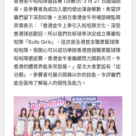
香港金牛啦啦隊選拔賽 (決賽)於 3 月 27 日圓滿結
束。各參賽者為成功入選均使出渾身解數，希望評
審們留下深刻印象。主辦方香港金牛市場部總監周
祟偉表示：「香港金牛上季引入啦啦隊文化，深受
香港球迷歡迎，所以我們在新球季決定成立專屬啦
啦隊「Bulls Girls」，這亦是全港首支職業籃球隊
啦啦隊。很開心可以成功舉辦香港首個職業籃球隊
啦啦隊選拔賽，香港金牛會繼續努力開創先河，令
香港的體育界能多完發展。」是次大會更設有「加
分題」，參賽者可展示跳舞以外的技能，令評審們
能全面地了解每人的個性及能力。