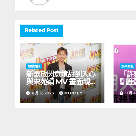
Related Post
娛樂資訊
娛樂資訊
新歌放閃意境甜到入心
「許
與宋苑穎 MV 畫面親暱
馴鹿
太太呷醋 周吉佩廣州一
北！
8 月 6, 2026
MONKEY
8 月 4
日三場熱血 Busking
見面