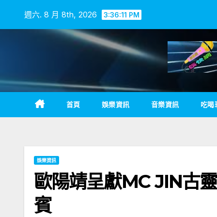
Skip
週六. 8 月 8th, 2026
3:36:12 PM
to
content
首頁
娛樂資訊
音樂資訊
吃喝
娛樂資訊
歐陽靖呈獻MC JIN
賓