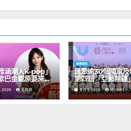
娛樂資訊
雅涵潮人K-pop」
匯聚逾30個國家及
歐巴金載原要來台
第四屆「亞藝無疆
青龍新人首場海外
術節將於9至11月
, 2026
星娛樂
8 月 1, 2026
MONKEY
會8/9開搶
開幕節目《三角演
音樂會演出陣容包
雙駿夥拍恭碩良 聯
自蒙古的Uuhai、
的KARDI和泰國的K
震懾舞台