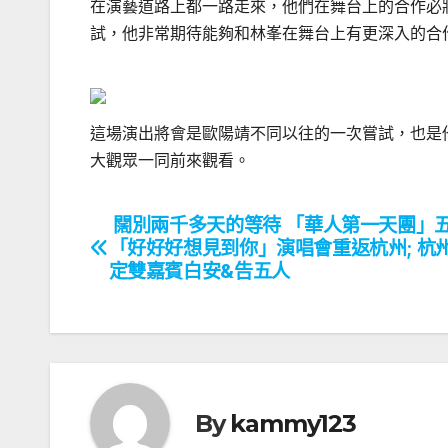
在演藝道路上都一路走來，他們在舞台上的合作必
試，他非常期待能夠和林峯在舞台上有更深入的合
這場演出將會是歐陽靖不同以往的一次嘗試，也是
大觀眾一同前來觀看。
闊別兩千多天的等待 「華人第一天團」
文
「好好好想見到你」演唱會重返杭州; 杭
章
定雙嘉賓白安&告五人
導
覽
By
kammy123