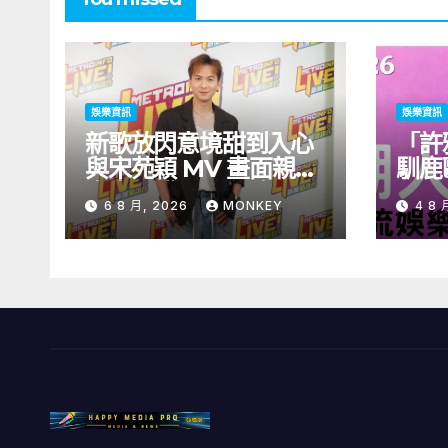
娛樂資訊
娛樂資訊
新歌放閃意境甜到入心
「許
與宋苑穎 MV 畫面親暱
馴鹿
太太呷醋 周吉佩廣州一
北！
6 8 月, 2026
MONKEY
4 8 
日三場熱血 Busking
見面