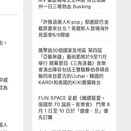
MV 畫面親暱太太呷醋 周吉佩廣
州一日三場熱血 Busking
「許雅涵潮人K-pop」馴鹿歐巴金
載原要來台北！青龍新人首場海外
見面會8/9開搶
出。
匯聚逾30個國家及地區 第四屆
「亞藝無疆」藝術節將於9至11月
舉行 開幕節目《三角演義》音樂
會演出陣容包括王雙駿夥拍恭碩良
聯同來自蒙古的Uuhai、韓國的
中感
KARDI和泰國的KIKI震懾舞台
認為
FUN SPACE 呈獻《繼續寵愛・
張國榮 70 誕辰・音樂會》 門票 8
月 1 日至 10 日於「健康．旦」優
先訂購
兩人