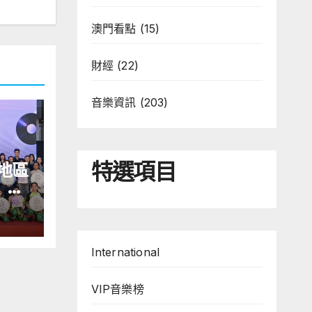
澳門看點
(15)
財經
(22)
音樂資訊
(203)
特選項目
地區
」藝
舉行
義》
括王
International
同來
韓國
IKI
VIP音樂榜