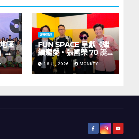
娛樂資訊
及地區
FUN SPACE 呈獻《繼
」藝
續寵愛・張國榮 70 誕
舉行
辰・音樂會》 門票 8 月
Y
1 8 月, 2026
MONKEY
義》
1 日至 10 日於「健康．
括王
旦」優先訂購
聯同來
、韓國
IKI