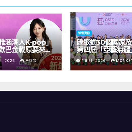
娛樂資訊
雅涵潮人K-pop」
匯聚逾30個國家
歐巴金載原要來台
第四屆「亞藝無疆
青龍新人首場海外
術節將於9至11月
月, 2026
星娛樂
1 8 月, 2026
MONKE
會8/9開搶
開幕節目《三角演
音樂會演出陣容包
雙駿夥拍恭碩良 
自蒙古的Uuhai
的KARDI和泰國的K
震懾舞台