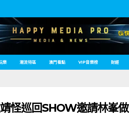
玩樂
潮流特區
澳門看點
VIP音樂榜
財經
古靈靖怪巡回SHOW邀請林峯