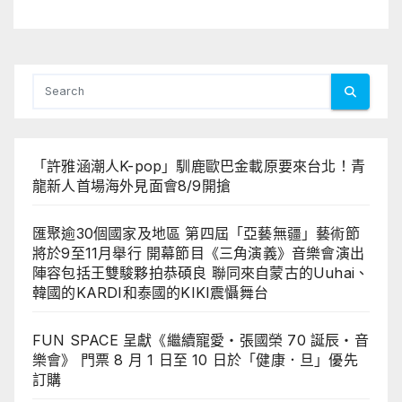
「許雅涵潮人K-pop」馴鹿歐巴金載原要來台北！青
龍新人首場海外見面會8/9開搶
匯聚逾30個國家及地區 第四屆「亞藝無疆」藝術節
將於9至11月舉行 開幕節目《三角演義》音樂會演出
陣容包括王雙駿夥拍恭碩良 聯同來自蒙古的Uuhai、
韓國的KARDI和泰國的KIKI震懾舞台
FUN SPACE 呈獻《繼續寵愛・張國榮 70 誕辰・音
樂會》 門票 8 月 1 日至 10 日於「健康．旦」優先
訂購