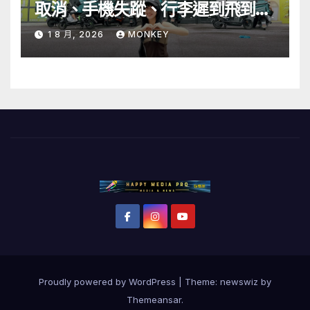
取消、手機失蹤、行李遲到飛到當
地才被通知演出取消 笑喊「當歌手
1 8 月, 2026
MONKEY
十年第一次遇到」
Proudly powered by WordPress
|
Theme: newswiz by
Themeansar
.