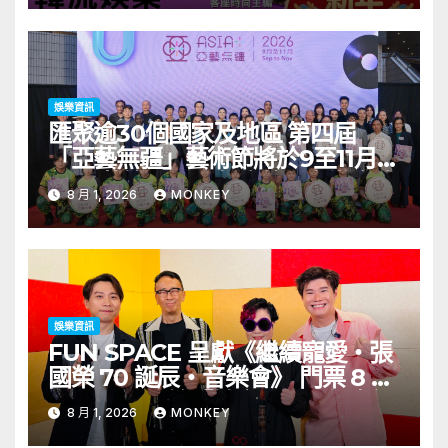
娛樂資訊
匯聚逾30個國家及地區 第四屆
「亞藝無疆」藝術節將於9至11月舉
行 開幕節目《三角演義》音樂會演
8 月 1, 2026
MONKEY
出陣容包括王雙駿夥拍恭碩良 聯同
來自蒙古的Uuhai、韓國的KARDI
和泰國的KIKI震懾舞台
娛樂資訊
FUN SPACE 呈獻《繼續寵愛・張
國榮 70 誕辰・音樂會》 門票 8 月
1 日至 10 日於「健康．旦」優先訂
8 月 1, 2026
MONKEY
購