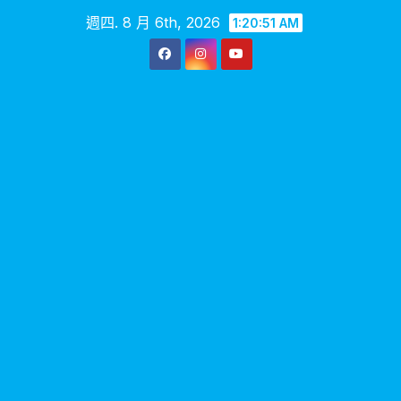
Skip
週四. 8 月 6th, 2026
1:20:52 AM
to
content