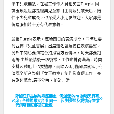
筆下兒歌無數，在場工作作人員也笑言Purple 同
譚玉瑛姐姐都是經典兒童節目主持及兒歌天后，陪
伴不少兒童成長，也深受大小朋友歡迎，大家都覺
得這張相片十分有代表意義。
最後Purple表示，連續四日的表演期間，同時也要
到亞博『兒童書展』出席簽名會及擔任表演嘉賓，
另外中間也要到電台拍攝官方宣傳照，每天都要跑
兩場.由於疫情後一切復常，工作也排得滿滿，時間
安排及體能上也要適應，而踏入6月隨即展開8月公
演嘅全新音樂劇「女王教室」創作及宣傳工作，亦
有歌迷聚會,馬不停啼，忙碌非常
鄭國江作品展尾場座無虛
何潔瀅Kyra 翻唱天真有
文
席 ; 全體觀眾大合唱 向一
邪 對夢想及愛情有憧憬
代詞壇巨匠鄭國江致敬
章