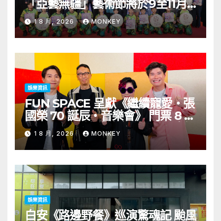
「亞藝無疆」藝術節將於9至11月
舉行 開幕節目《三角演義》音樂會
1 8 月, 2026
MONKEY
演出陣容包括王雙駿夥拍恭碩良 聯
同來自蒙古的Uuhai、韓國的
KARDI和泰國的KIKI震懾舞台
娛樂資訊
FUN SPACE 呈獻《繼續寵愛・張
國榮 70 誕辰・音樂會》 門票 8 月
1 日至 10 日於「健康．旦」優先訂
1 8 月, 2026
MONKEY
購
娛樂資訊
白安《路邊野餐》巡演驚魂記 颱風