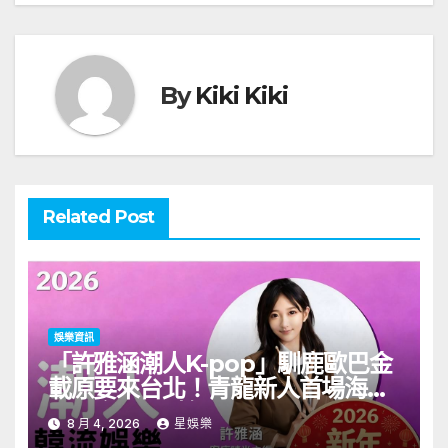
導
覽
By
Kiki Kiki
Related Post
娛樂資訊
「許雅涵潮人K-pop」馴鹿歐巴金
載原要來台北！青龍新人首場海外
見面會8/9開搶
8 月 4, 2026
星娛樂