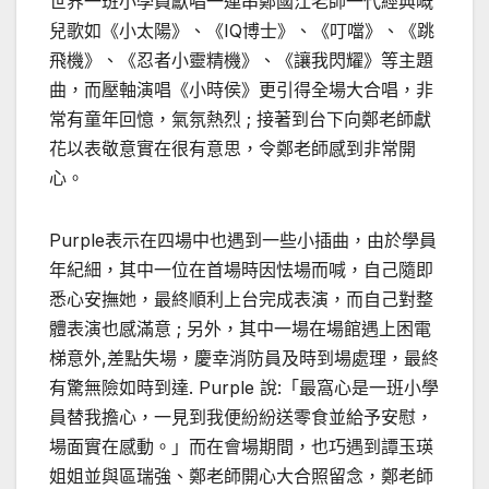
世界一班小學員獻唱一連串鄭國江老師一代經典嘅
兒歌如《小太陽》、《IQ博士》、《叮噹》、《跳
飛機》、《忍者小靈精機》、《讓我閃耀》等主題
曲，而壓軸演唱《小時侯》更引得全場大合唱，非
常有童年回憶，氣氛熱烈 ; 接著到台下向鄭老師獻
花以表敬意實在很有意思，令鄭老師感到非常開
心。
Purple表示在四場中也遇到一些小插曲，由於學員
年紀細，其中一位在首場時因怯場而喊，自己隨即
悉心安撫她，最終順利上台完成表演，而自己對整
體表演也感滿意 ; 另外，其中一場在場館遇上困電
梯意外,差點失場，慶幸消防員及時到場處理，最終
有驚無險如時到達. Purple 說:「最窩心是一班小學
員替我擔心，一見到我便紛紛送零食並給予安慰，
場面實在感動。」而在會場期間，也巧遇到譚玉瑛
姐姐並與區瑞強、鄭老師開心大合照留念，鄭老師