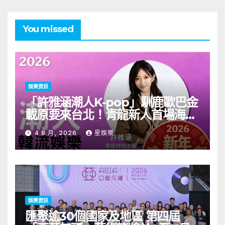
You missed
娛樂資訊
「許雅涵潮人K-pop」馴鹿歐巴金
載原要來台北！青龍新人首場海外
見面會8/9開搶
4 8 月, 2026
星娛樂
娛樂資訊
匯聚逾30個國家及地區 第四屆