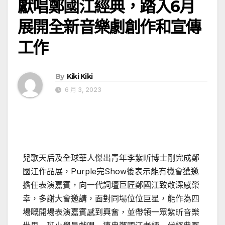
獻唱鄭國江經典，踏入6月
展開全新音樂劇創作和宣傳
工作
By
Kiki Kiki
6 月 3, 2023
兒歌天后及全球華人傑出青年李紫昕博士剛完成鄭
國江作品展，Purple完Show後表示能有機會獲邀
擔任表演嘉賓，向一代詞壇巨匠鄭國江致敬深感榮
幸，多謝大會邀請，面對同場位位巨星，能作為四
場嘅開場表演嘉賓感到興奮，並帶領一眾紫昕音樂