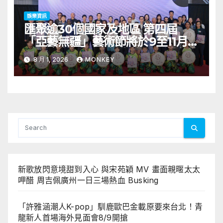
娛樂資訊
匯聚逾30個國家及地區 第四屆
「亞藝無疆」藝術節將於9至11月舉
行 開幕節目《三角演義》音樂會演
8 月 1, 2026
MONKEY
出陣容包括王雙駿夥拍恭碩良 聯同
來自蒙古的Uuhai、韓國的KARDI
和泰國的KIKI震懾舞台
新歌放閃意境甜到入心 與宋苑穎 MV 畫面親暱太太
呷醋 周吉佩廣州一日三場熱血 Busking
「許雅涵潮人K-pop」馴鹿歐巴金載原要來台北！青
龍新人首場海外見面會8/9開搶