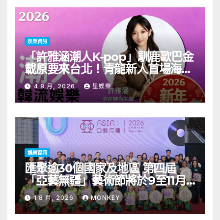
娛樂資訊
「許雅涵潮人K-pop」馴鹿歐巴金
載原要來台北！青龍新人首場海外
見面會8/9開搶
4 8 月, 2026
星娛樂
娛樂資訊
匯聚逾30個國家及地區 第四屆
「亞藝無疆」藝術節將於9至11月
舉行 開幕節目《三角演義》音樂會
1 8 月, 2026
MONKEY
演出陣容包括王雙駿夥拍恭碩良 聯
同來自蒙古的Uuhai、韓國的