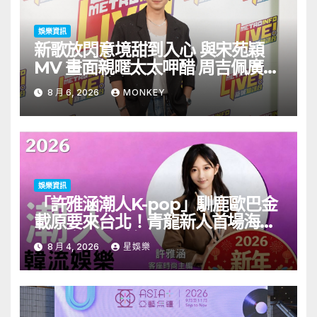
娛樂資訊
新歌放閃意境甜到入心 與宋苑穎
MV 畫面親暱太太呷醋 周吉佩廣州
一日三場熱血 Busking
8 月 6, 2026
MONKEY
娛樂資訊
「許雅涵潮人K-pop」馴鹿歐巴金
載原要來台北！青龍新人首場海外
見面會8/9開搶
8 月 4, 2026
星娛樂