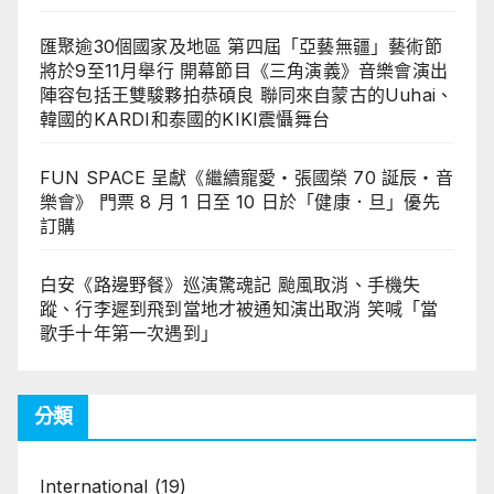
匯聚逾30個國家及地區 第四屆「亞藝無疆」藝術節
將於9至11月舉行 開幕節目《三角演義》音樂會演出
陣容包括王雙駿夥拍恭碩良 聯同來自蒙古的Uuhai、
韓國的KARDI和泰國的KIKI震懾舞台
FUN SPACE 呈獻《繼續寵愛・張國榮 70 誕辰・音
樂會》 門票 8 月 1 日至 10 日於「健康．旦」優先
訂購
白安《路邊野餐》巡演驚魂記 颱風取消、手機失
蹤、行李遲到飛到當地才被通知演出取消 笑喊「當
歌手十年第一次遇到」
分類
International
(19)