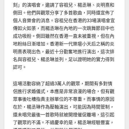
刻」的演唱會，邀請了容祖兒、楊丞琳、炎明熹和
側田。他們與觀眾分享了多首歌曲，同時還宣佈了
個人音樂會的消息。容祖兒在香港的33場演唱會宣
傳如火如荼，而楊丞琳在內地的一次跳舞節目中也
成功吸粉。側田雖然在香港一直未被重視，但在內
地粉絲日漸增加。香港新一代樂壇小天后之稱的炎
明熹表現出色，最近十分勤奮地進行演出，這次排
名與容祖兒、楊丞琳並列，足以證明她的實力得到
認可。
這場活動容納了超過3萬人的觀眾，期間有多對情
侶進行求婚儀式，本應是非常浪漫的場合，但有觀
眾事後吐槽指責主辦單位的不尊重。而事情的原因
在於，楊丞琳作為壓軸演出，可能因為時間管制，
還未唱完最後一首歌時就被開燈催促離場，這引起
了觀眾的不滿。不過慶幸的是，楊丞琳經驗豐富，