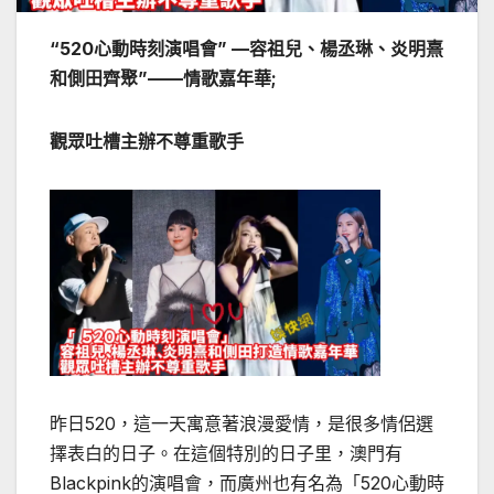
“520心動時刻演唱會” —容祖兒、楊丞琳、炎明熹
和側田齊聚”——情歌嘉年華;
觀眾吐槽主辦不尊重歌手
昨日520，這一天寓意著浪漫愛情，是很多情侶選
擇表白的日子。在這個特別的日子里，澳門有
Blackpink的演唱會，而廣州也有名為「520心動時