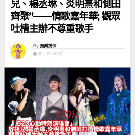
兒、楊丞琳、炎明熹和側田
齊聚”——情歌嘉年華; 觀眾
吐槽主辦不尊重歌手
By
娛樂捕快
5 月 21, 2023