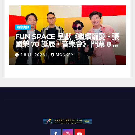
KARDI和泰國的KIKI震懾舞台
娛樂資訊
FUN SPACE 呈獻《繼續寵愛・張
國榮 70 誕辰・音樂會》 門票 8 月
1 日至 10 日於「健康．旦」優先訂
1 8 月, 2026
MONKEY
購