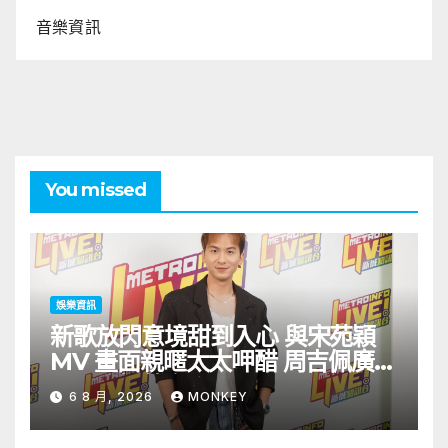
音樂資訊
You missed
娛樂資訊
新歌放閃意境甜到入心 與宋苑穎
MV 畫面親暱太太呷醋 周吉佩廣州
一日三場熱血 Busking
6 8 月, 2026
MONKEY