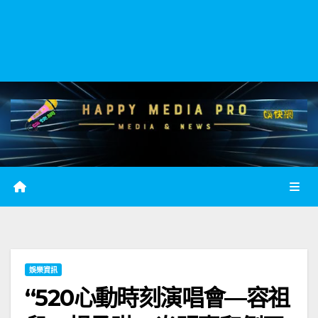
娛樂資訊
“520心動時刻演唱會—容祖