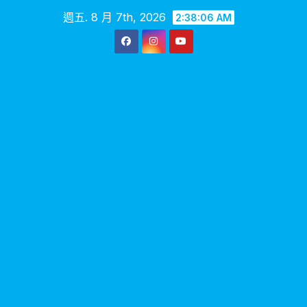
Skip
週五. 8 月 7th, 2026
2:38:07 AM
to
content