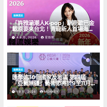
娛樂資訊
「許雅涵潮人K-pop」馴鹿歐巴金
載原要來台北！青龍新人首場海外
見面會8/9開搶
4 8 月, 2026
星娛樂
娛樂資訊
匯聚逾30個國家及地區 第四屆
「亞藝無疆」藝術節將於9至11月
舉行 開幕節目《三角演義》音樂會
1 8 月, 2026
MONKEY
演出陣容包括王雙駿夥拍恭碩良 聯
同來自蒙古的Uuhai、韓國的