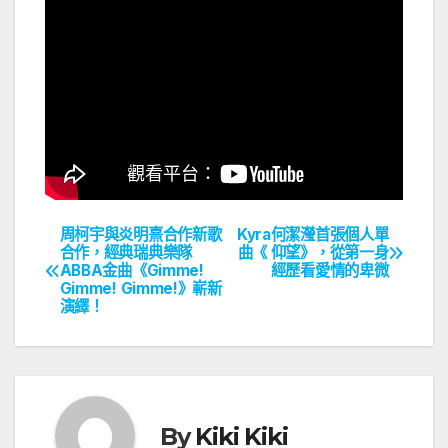
周柯宇與炎明熹合作新歌
Kyra何潔瀅首張個人單
文
合作，經典瑞典樂隊
曲《 仰望》，從第一身
ABBA金曲《Gimme!
經歷看愛情的卑微
章
Gimme! Gimme!》嶄新
演繹！
導
覽
By
Kiki Kiki