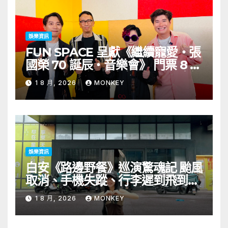
KARDI和泰國的KIKI震懾舞台
娛樂資訊
FUN SPACE 呈獻《繼續寵愛・張
國榮 70 誕辰・音樂會》 門票 8 月
1 日至 10 日於「健康．旦」優先訂
1 8 月, 2026
MONKEY
購
娛樂資訊
白安《路邊野餐》巡演驚魂記 颱風
取消、手機失蹤、行李遲到飛到當
地才被通知演出取消 笑喊「當歌手
1 8 月, 2026
MONKEY
十年第一次遇到」