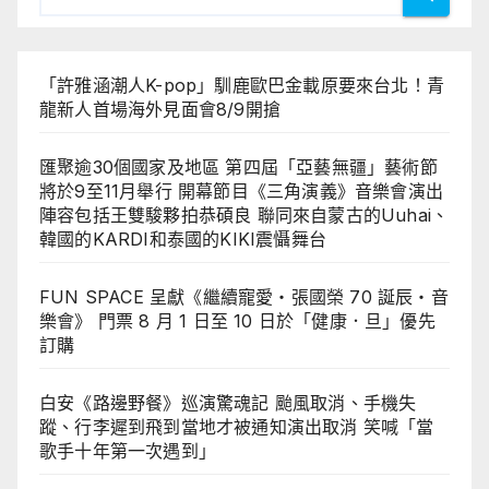
「許雅涵潮人K-pop」馴鹿歐巴金載原要來台北！青
龍新人首場海外見面會8/9開搶
匯聚逾30個國家及地區 第四屆「亞藝無疆」藝術節
將於9至11月舉行 開幕節目《三角演義》音樂會演出
陣容包括王雙駿夥拍恭碩良 聯同來自蒙古的Uuhai、
韓國的KARDI和泰國的KIKI震懾舞台
FUN SPACE 呈獻《繼續寵愛・張國榮 70 誕辰・音
樂會》 門票 8 月 1 日至 10 日於「健康．旦」優先
訂購
白安《路邊野餐》巡演驚魂記 颱風取消、手機失
蹤、行李遲到飛到當地才被通知演出取消 笑喊「當
歌手十年第一次遇到」