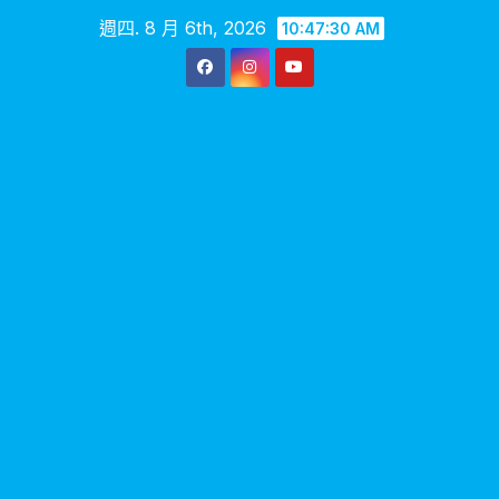
Skip
週四. 8 月 6th, 2026
10:47:31 AM
to
content