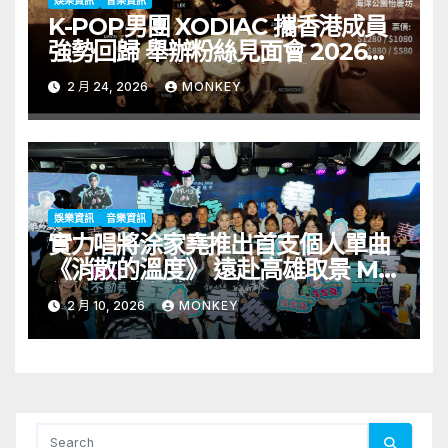
娛樂資訊
音樂資訊
K-POP男團 XODIAC 攜香港成員
強勢回歸 舉辦粉絲見面會 2026年
3月28日海洋公園怡慶坊與你見面
2 月 24, 2026
MONKEY
門票2月27日起Klook獨家開售
娛樂資訊
音樂資訊
實力唱將涂家堯推出首支個人單曲
《消散的溫度》 遠赴高雄取景 MV
首播 六位數出任 VSING 全球宣傳
2 月 10, 2026
MONKEY
大使