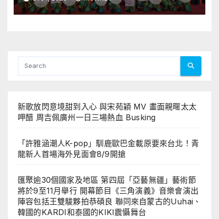
出陣容包括王雙駿夥拍恭碩良 聯同
來自蒙古的Uuhai、韓國的KARDI
和泰國的KIKI震懾舞台
新歌放閃意境甜到入心 與宋苑穎 MV 畫面親暱太太
呷醋 周吉佩廣州一日三場熱血 Busking
「許雅涵潮人K-pop」馴鹿歐巴金載原要來台北！青
龍新人首場海外見面會8/9開搶
匯聚逾30個國家及地區 第四屆「亞藝無疆」藝術節
將於9至11月舉行 開幕節目《三角演義》音樂會演出
陣容包括王雙駿夥拍恭碩良 聯同來自蒙古的Uuhai、
韓國的KARDI和泰國的KIKI震懾舞台