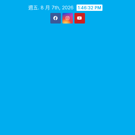
Skip
週五. 8 月 7th, 2026
1:46:33 PM
to
content