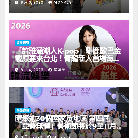
8 月 6, 2026
MONKEY
娛樂資訊
「許雅涵潮人K-pop」馴鹿歐巴金
載原要來台北！青龍新人首場海外
見面會8/9開搶
8 月 4, 2026
星娛樂
娛樂資訊
匯聚逾30個國家及地區 第四屆
「亞藝無疆」藝術節將於9至11月舉
行 開幕節目《三角演義》音樂會演
8 月 1, 2026
MONKEY