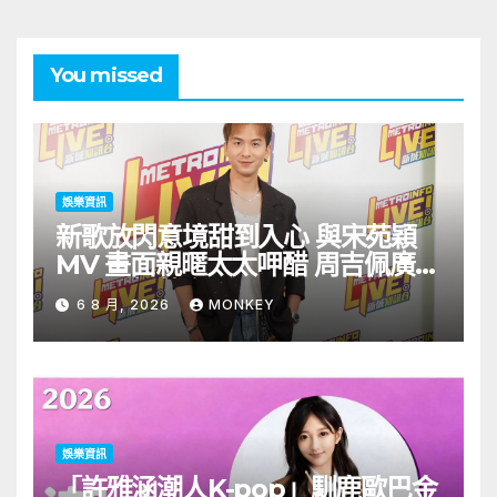
You missed
娛樂資訊
新歌放閃意境甜到入心 與宋苑穎
MV 畫面親暱太太呷醋 周吉佩廣州
一日三場熱血 Busking
6 8 月, 2026
MONKEY
娛樂資訊
「許雅涵潮人K-pop」馴鹿歐巴金