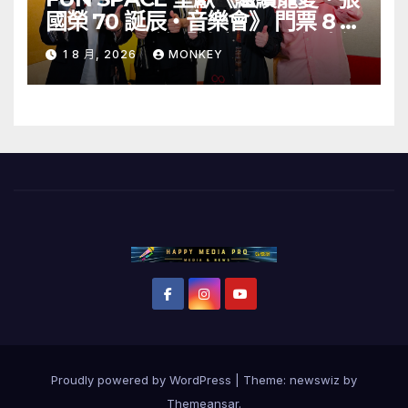
國榮 70 誕辰・音樂會》 門票 8 月
1 日至 10 日於「健康．旦」優先訂
1 8 月, 2026
MONKEY
購
Proudly powered by WordPress
|
Theme: newswiz by
Themeansar
.