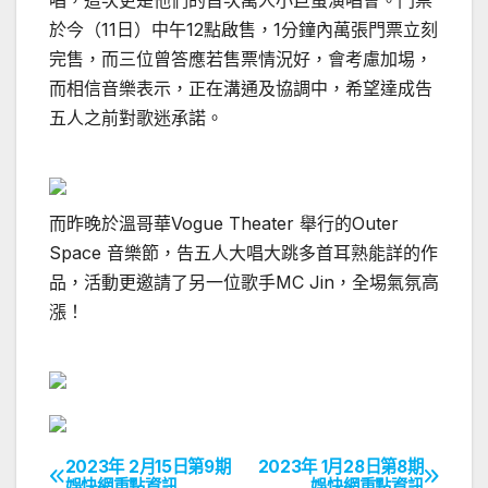
唱，這次更是他們的首次萬人小巨蛋演唱會。門票
於今（11日）中午12點啟售，1分鐘內萬張門票立刻
完售，而三位曾答應若售票情況好，會考慮加埸，
而相信音樂表示，正在溝通及協調中，希望達成告
五人之前對歌迷承諾。
而昨晚於溫哥華Vogue Theater 舉行的Outer
Space 音樂節，告五人大唱大跳多首耳熟能詳的作
品，活動更邀請了另一位歌手MC Jin，全埸氣氛高
漲！
2023年 2月15日第9期
2023年 1月28日第8期
文
娛快網重點資訊
娛快網重點資訊