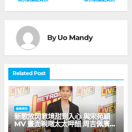
章
導
覽
By
Uo Mandy
Related Post
娛樂資訊
新歌放閃意境甜到入心 與宋苑穎
MV 畫面親暱太太呷醋 周吉佩廣州
一日三場熱血 Busking