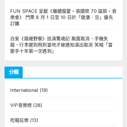
FUN SPACE 呈獻《繼續寵愛・張國榮 70 誕辰・音
樂會》 門票 8 月 1 日至 10 日於「健康．旦」優先
訂購
白安《路邊野餐》巡演驚魂記 颱風取消、手機失
蹤、行李遲到飛到當地才被通知演出取消 笑喊「當
歌手十年第一次遇到」
分類
International
(19)
VIP音樂榜
(28)
吃喝玩樂
(13)