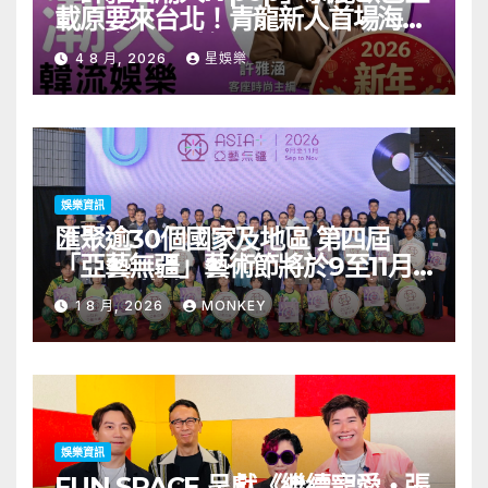
載原要來台北！青龍新人首場海外
見面會8/9開搶
4 8 月, 2026
星娛樂
娛樂資訊
匯聚逾30個國家及地區 第四屆
「亞藝無疆」藝術節將於9至11月
舉行 開幕節目《三角演義》音樂會
1 8 月, 2026
MONKEY
演出陣容包括王雙駿夥拍恭碩良 聯
同來自蒙古的Uuhai、韓國的
KARDI和泰國的KIKI震懾舞台
娛樂資訊
FUN SPACE 呈獻《繼續寵愛・張