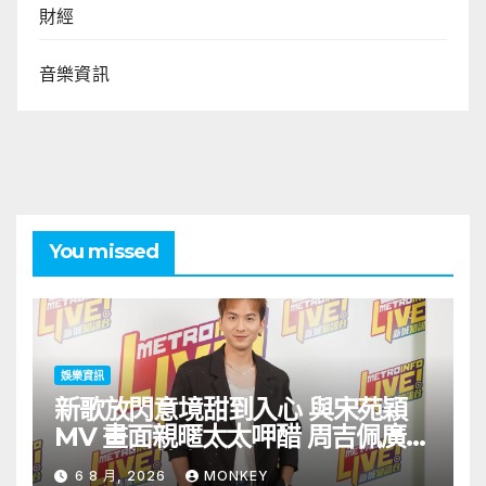
財經
音樂資訊
You missed
娛樂資訊
新歌放閃意境甜到入心 與宋苑穎
MV 畫面親暱太太呷醋 周吉佩廣州
一日三場熱血 Busking
6 8 月, 2026
MONKEY