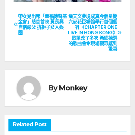
帶女兒出席「幸福傳聲基
詹天文夢境成真今個星期
文
金會」慈善首映 黃長興
六麥花臣場館舉行首個個
自稱嚴父 抗拒子女入娛
唱 《CHAPTER ONE
章
圈
LIVE IN HONG KONG》
歌單改了多次 希望揀選
導
的歌曲會令現場觀眾感到
驚喜
覽
By
Monkey
Related Post