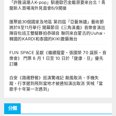
「許雅涵潮人K-pop」馴鹿歐巴金載原要來台北！青
龍新人首場海外見面會8/9開搶
匯聚逾30個國家及地區 第四屆「亞藝無疆」藝術節
將於9至11月舉行 開幕節目《三角演義》音樂會演出
陣容包括王雙駿夥拍恭碩良 聯同來自蒙古的Uuhai、
韓國的KARDI和泰國的KIKI震懾舞台
FUN SPACE 呈獻《繼續寵愛・張國榮 70 誕辰・音
樂會》 門票 8 月 1 日至 10 日於「健康．旦」優先
訂購
白安《路邊野餐》巡演驚魂記 颱風取消、手機失
蹤、行李遲到飛到當地才被通知演出取消 笑喊「當
歌手十年第一次遇到」
分類