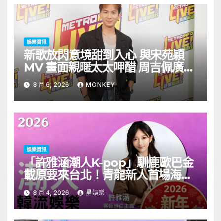
娛樂資訊
新歌放閃意境甜到入心 與宋苑穎
MV 畫面親暱太太呷醋 周吉佩廣州
一日三場熱血 Busking
8 月 6, 2026
MONKEY
娛樂資訊
「許雅涵潮人K-pop」馴鹿歐巴金
載原要來台北！青龍新人首場海外
見面會8/9開搶
8 月 4, 2026
星娛樂