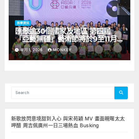
娛樂資訊
匯聚逾30個國家及地區 第四屆
「亞藝無疆」藝術節將於9至11月舉
行 開幕節目《三角演義》音樂會演
8 月 1, 2026
MONKEY
出陣容包括王雙駿夥拍恭碩良 聯同
來自蒙古的Uuhai、韓國的KARDI
和泰國的KIKI震懾舞台
新歌放閃意境甜到入心 與宋苑穎 MV 畫面親暱太太
呷醋 周吉佩廣州一日三場熱血 Busking