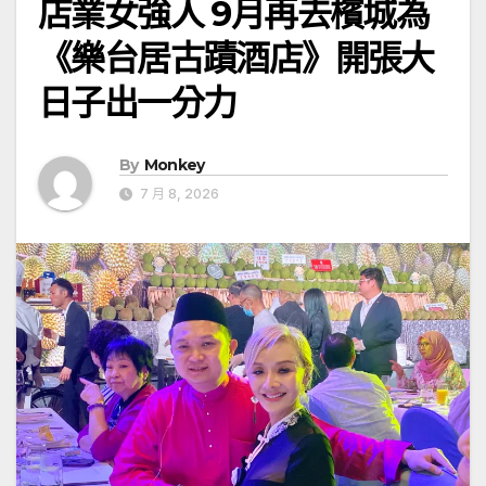
店業女強人 9月再去檳城為
《樂台居古蹟酒店》開張大
日子出一分力
By
Monkey
7 月 8, 2026