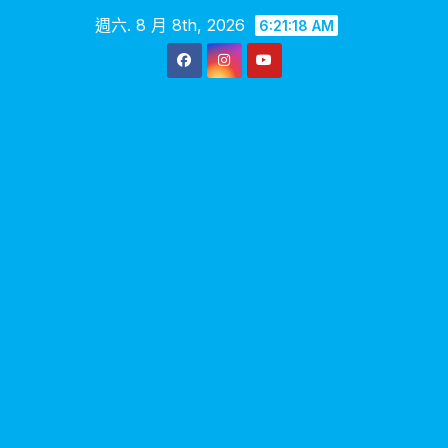
Skip
週六. 8 月 8th, 2026
6:21:19 AM
to
content