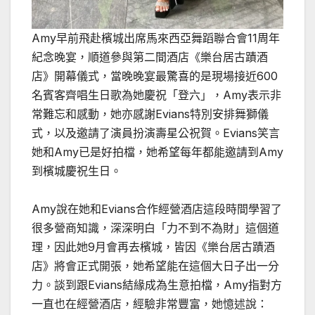
Amy早前飛赴檳城出席馬來西亞舞蹈聯合會11周年
紀念晚宴，順道參與第二間酒店《樂台居古蹟酒
店》開幕儀式，當晚晚宴最驚喜的是現場接近600
名賓客齊唱生日歌為她慶祝「登六」，Amy表示非
常難忘和感動，她亦感謝Evians特別安排舞獅儀
式，以及邀請了演員扮演壽星公祝賀。Evians笑言
她和Amy已是好拍檔，她希望每年都能邀請到Amy
到檳城慶祝生日。
Amy說在她和Evians合作經營酒店這段時間學習了
很多營商知識，深深明白「力不到不為財」這個道
理，因此她9月會再去檳城，皆因《樂台居古蹟酒
店》將會正式開張，她希望能在這個大日子出一分
力。談到跟Evians結緣成為生意拍檔，Amy指對方
一直也在經營酒店，經驗非常豐富，她憶述說：