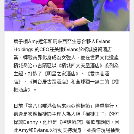
葉子楣Amy近年和馬來西亞生意合夥人Evians
Holdings 的CEO莊美娥Evians於檳城投資酒店
業，轉戰商界化身成為女強人，並在世界文化遺產
檳城喬治市古蹟區以《檳城四大天凰酒店》系列為
主題，打造了《明星之家酒店》、《愛情巷酒
店》、《樂台居古蹟酒店》和全球獨一無二的《榴
槤酒店》。
日前「第八屆唯港薈馬來西亞榴槤節」隆重舉行，
適逢是次榴榴槤節主理人為人稱「榴槤王子」的何
偉誠Danny，他也是《榴槤酒店》餐飲部顧問，因
此Amy和Evians以行動支持現身，並擔任現場抽獎