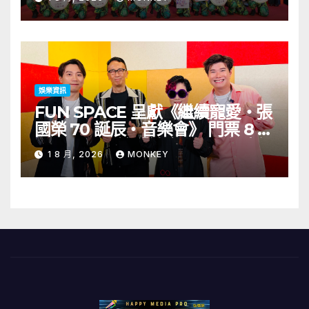
演出陣容包括王雙駿夥拍恭碩良 聯
同來自蒙古的Uuhai、韓國的
KARDI和泰國的KIKI震懾舞台
娛樂資訊
FUN SPACE 呈獻《繼續寵愛・張
國榮 70 誕辰・音樂會》 門票 8 月
1 日至 10 日於「健康．旦」優先訂
1 8 月, 2026
MONKEY
購