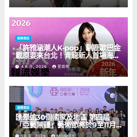
娛樂資訊
「許雅涵潮人K-pop」馴鹿歐巴金
載原要來台北！青龍新人首場海外
見面會8/9開搶
4 8 月, 2026
星娛樂
娛樂資訊
匯聚逾30個國家及地區 第四屆
「亞藝無疆」藝術節將於9至11月
舉行 開幕節目《三角演義》音樂會
1 8 月, 2026
MONKEY