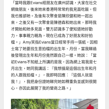
「當時我跟Evians經朋友在廣州認識，大家在社交
網做朋友，後來她來香港時常常約我見面吃飯，但
我也推郤她。及後有次聚會是陳欣健和她一起出
來，之後又有一次聚會是陳德森和她出來，那時我
才開始和她多見面，雙方認識多了便知道她好勤
力，事事親力親為，現在已成為了好朋友和好拍
檔。」Amy笑指Evians當日經常手持一張紙，因相
士寫了她要找生意拍檔的出生年、月份，當我睇過
後發現出生年和月份竟然跟自己一樣。她說：「當
初Evians不知紙上所講的是我，因為網上寫我是七
月出生，她同我講話：『我想搵是這個出生年和月
的人跟我拍檔。』，我即時回應：『這個人就是
我！』，我把身份證她睇完她如釋重負並感到很開
心，亦因此展開了我的營商之路。」