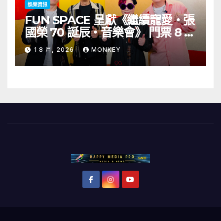
娛樂資訊
FUN SPACE 呈獻《繼續寵愛・張
國榮 70 誕辰・音樂會》 門票 8 月
1 日至 10 日於「健康．旦」優先訂
1 8 月, 2026
MONKEY
購