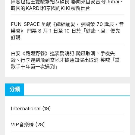
陣容包括王雙駿夥拍恭碩良 聯同來自蒙古的Uuhai、
韓國的KARDI和泰國的KIKI震懾舞台
FUN SPACE 呈獻《繼續寵愛・張國榮 70 誕辰・音
樂會》 門票 8 月 1 日至 10 日於「健康．旦」優先
訂購
白安《路邊野餐》巡演驚魂記 颱風取消、手機失
蹤、行李遲到飛到當地才被通知演出取消 笑喊「當
歌手十年第一次遇到」
分類
International
(19)
VIP音樂榜
(28)