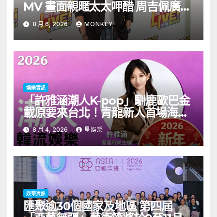
MV 畫面親暱太太呷醋 周吉佩廣州
一日三場熱血 Busking
8 月 6, 2026
MONKEY
娛樂資訊
「許雅涵潮人K-pop」馴鹿歐巴金
載原要來台北！青龍新人首場海外
見面會8/9開搶
8 月 4, 2026
星娛樂
娛樂資訊
匯聚逾30個國家及地區 第四屆