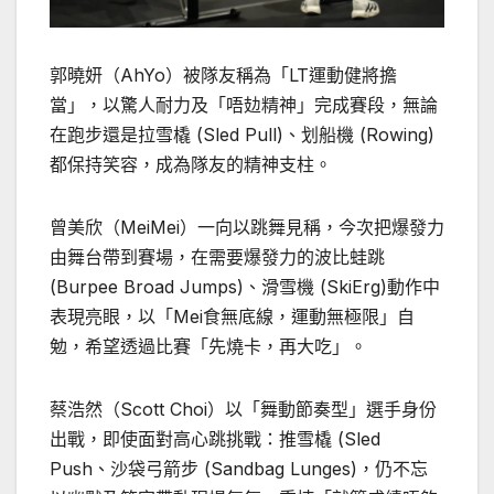
郭曉妍（AhYo）被隊友稱為「LT運動健將擔
當」，以驚人耐力及「唔攰精神」完成賽段，無論
在跑步還是拉雪橇 (Sled Pull)、划船機 (Rowing)
都保持笑容，成為隊友的精神支柱。
曾美欣（MeiMei）一向以跳舞見稱，今次把爆發力
由舞台帶到賽場，在需要爆發力的波比蛙跳
(Burpee Broad Jumps)、滑雪機 (SkiErg)動作中
表現亮眼，以「Mei食無底線，運動無極限」自
勉，希望透過比賽「先燒卡，再大吃」。
蔡浩然（Scott Choi）以「舞動節奏型」選手身份
出戰，即使面對高心跳挑戰：推雪橇 (Sled
Push、沙袋弓箭步 (Sandbag Lunges)，仍不忘