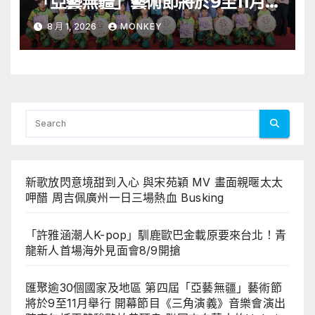
「亞藝無疆」藝術節將於9至11月舉
行 開幕節目《三角演義》音樂會演
8 月 1, 2026
MONKEY
出陣容包括王雙駿夥拍恭碩良 聯同
來自蒙古的Uuhai、韓國的KARDI
和泰國的KIKI震懾舞台
新歌放閃意境甜到入心 與宋苑穎 MV 畫面親暱太太
呷醋 周吉佩廣州一日三場熱血 Busking
「許雅涵潮人K-pop」馴鹿歐巴金載原要來台北！青
龍新人首場海外見面會8/9開搶
匯聚逾30個國家及地區 第四屆「亞藝無疆」藝術節
將於9至11月舉行 開幕節目《三角演義》音樂會演出