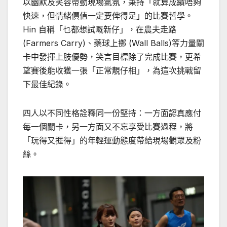
以幽默及笑容帶動現場氣氛，秉持「就算成績唔夠
快速，但情緒價值一定要俾得足」的比賽哲學。
Hin 自稱「乜都想試嘅新仔」，在農夫走路
(Farmers Carry)、藥球上擲 (Wall Balls)等力量關
卡中發揮上肢優勢，笑言目標除了完成比賽，更希
望賽後能收獲一張「正常靚仔相」，為這次挑戰留
下最佳紀錄。
四人以不同性格詮釋同一份堅持：一方面認真應付
每一個關卡，另一方面又不忘享受比賽過程，將
「玩得又捱得」的年輕運動態度帶給現場觀眾及粉
絲。