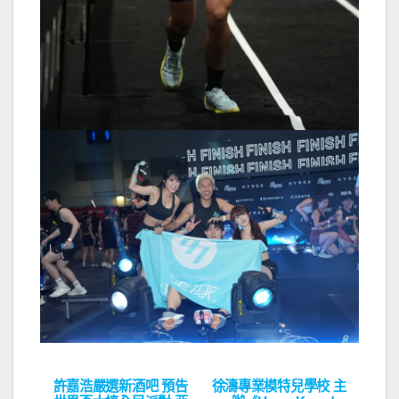
許嘉浩嚴選新酒吧 預告
徐濤專業模特兒學校 主
文