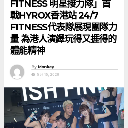
FITNESS 明星接力隊」首
戰HYROX香港站 24/7
FITNESS代表隊展現團隊力
量 為港人演繹玩得又捱得的
體能精神
By
Monkey
5 月 15, 2026