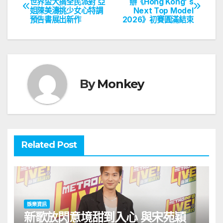
世界盃大搞全民派對 亞
辦《Hong Kong’ s
姐陳美濤挑少女心特調
Next Top Model
章
預告書展出新作
2026》初賽圓滿結束
導
覽
By
Monkey
Related Post
娛樂資訊
新歌放閃意境甜到入心 與宋苑穎