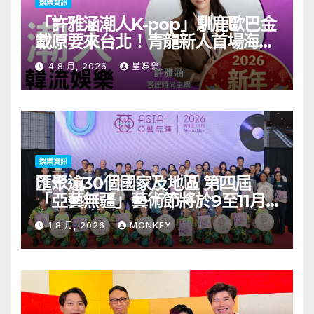
娛樂資訊
「許雅涵潮人K-pop」馴鹿歐巴金
載原要來台北！青龍新人首場海外
見面會8/9開搶
4 8 月, 2026
星娛樂
娛樂資訊
匯聚逾30個國家及地區 第四屆
「亞藝無疆」藝術節將於9至11月
舉行 開幕節目《三角演義》音樂會
1 8 月, 2026
MONKEY
演出陣容包括王雙駿夥拍恭碩良 聯
同來自蒙古的Uuhai、韓國的
KARDI和泰國的KIKI震懾舞台