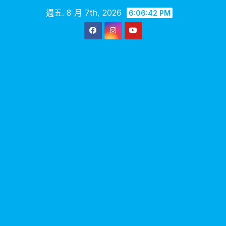
Skip
週五. 8 月 7th, 2026
6:06:44 PM
to
content