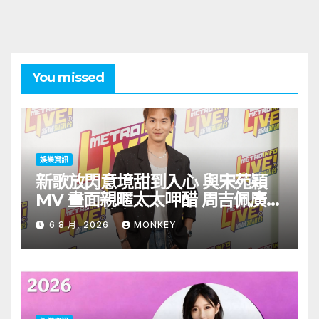
You missed
娛樂資訊
新歌放閃意境甜到入心 與宋苑穎
MV 畫面親暱太太呷醋 周吉佩廣州
一日三場熱血 Busking
6 8 月, 2026
MONKEY