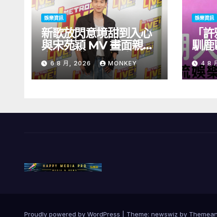
娛樂資訊
娛樂資訊
新歌放閃意境甜到入心
「許
與宋苑穎 MV 畫面親暱
馴鹿
太太呷醋 周吉佩廣州一
北！
6 8 月, 2026
MONKEY
4 8 
日三場熱血 Busking
見面
Proudly powered by WordPress
|
Theme: newswiz by
Themean