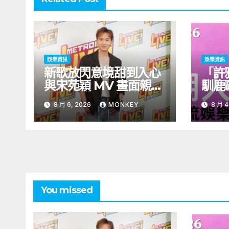
娛樂資訊
娛樂資訊
新歌放閃意境甜到入心
「許
與宋苑穎 MV 畫面親暱
馴鹿
太太呷醋 周吉佩廣州一
北！
8 月 6, 2026
MONKEY
8 月 4
日三場熱血 Busking
見面
You missed