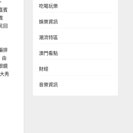
、
吃喝玩樂
嘉賓
震
娛樂資訊
民回
潮流特區
編排
澳門看點
，由
眼鏡
財經
大秀
音樂資訊