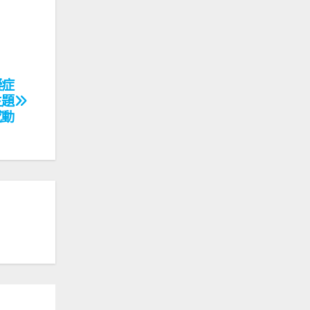
礙症
主題
感動