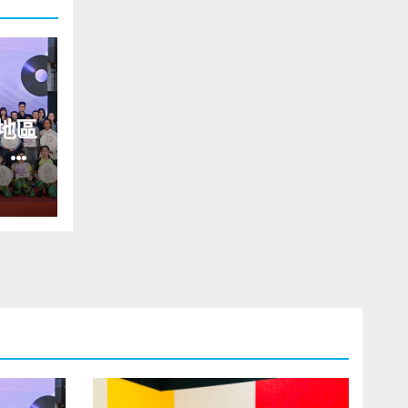
地區
」藝
舉行
義》
括王
同來
韓國
IKI