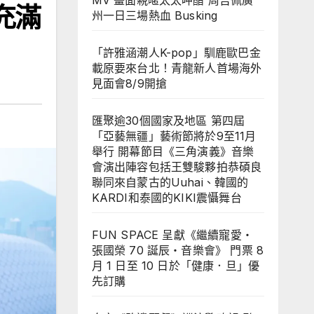
MV 畫面親暱太太呷醋 周吉佩廣
充滿
州一日三場熱血 Busking
「許雅涵潮人K-pop」馴鹿歐巴金
載原要來台北！青龍新人首場海外
見面會8/9開搶
匯聚逾30個國家及地區 第四屆
「亞藝無疆」藝術節將於9至11月
舉行 開幕節目《三角演義》音樂
會演出陣容包括王雙駿夥拍恭碩良
聯同來自蒙古的Uuhai、韓國的
KARDI和泰國的KIKI震懾舞台
FUN SPACE 呈獻《繼續寵愛・
張國榮 70 誕辰・音樂會》 門票 8
月 1 日至 10 日於「健康．旦」優
先訂購