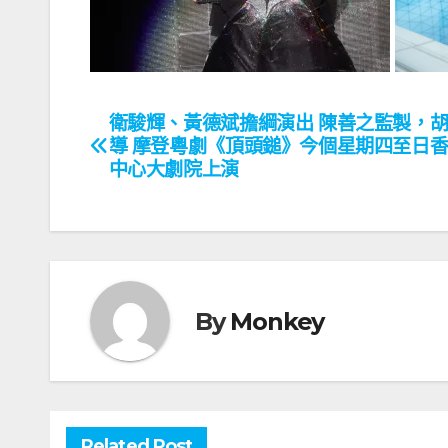
衛駿輝、黃德斌擔綱演出 陳善之監製，
文
導 摩登粵劇《頂頭鎚》今個星期四至日
章
中心大劇院上演
導
覽
By
Monkey
Related Post