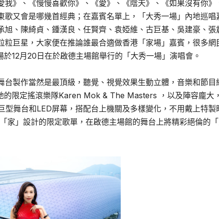
愛我》、《慢慢喜歡你》、《愛》、《陰天》、《如果沒有你》
東歌又會是哪幾首經典；在嘉賓名單上，「大秀一場」內地巡唱
承旭、陳綺貞、鍾漢良、任賢齊、袁婭維、古巨基、吳建豪、張
粒粒巨星，大家便在推論誰最合適做香港「家場」嘉賓，很多網
場於12月20日在於啟德主場館舉行的「大秀一場」演唱會。
的舞台製作當然是最頂級，聽覺、視覺效果生動立體，音樂和節目
搖滾樂隊Karen Mok & The Masters ，以及陣容龐大
館的巨型舞台和LED屏幕，搭配台上機關及多樣變化，不用戴上特製
為「家」設計的限定歌單，在啟德主場館的舞台上將精彩絕倫的「