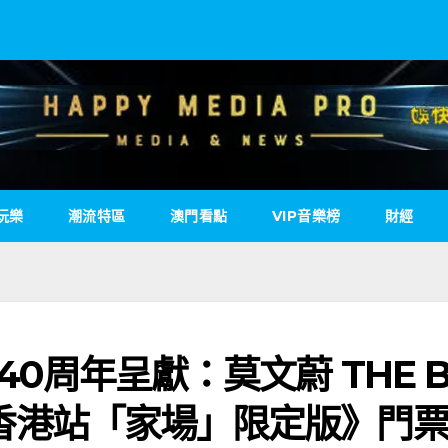
玩樂
潮流特區
澳門看點
VIP音樂榜
財經
壽40周年呈獻：莫文蔚 THE B
場 香港站「家場」限定版》門票1