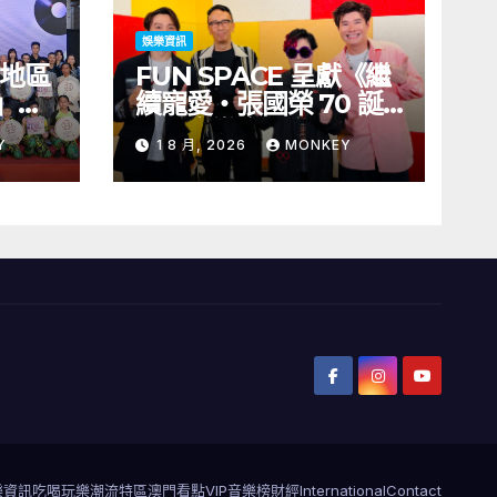
娛樂資訊
及地區
FUN SPACE 呈獻《繼
」藝
續寵愛・張國榮 70 誕
舉行
辰・音樂會》 門票 8 月
Y
1 8 月, 2026
MONKEY
義》
1 日至 10 日於「健康．
括王
旦」優先訂購
聯同來
、韓國
IKI
樂資訊
吃喝玩樂
潮流特區
澳門看點
VIP音樂榜
財經
International
Contact