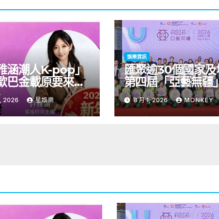
娛樂資訊
雅涵潮人K-pop」
匯聚逾30個國家及
歐巴金載原要來台
第四屆「亞藝無疆
青龍新人首場海外
術節將於9至11月
, 2026
星娛樂
8 月 1, 2026
MONKEY
會8/9開搶
開幕節目《三角演
音樂會演出陣容包
雙駿夥拍恭碩良 聯
自蒙古的Uuhai、
的KARDI和泰國的K
震懾舞台