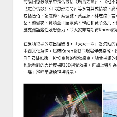
討論回憶殺歌單中是否包括《廣島之戀》、《他不
《電台情歌》和《忽然之間》等多首莫式情歌，廣
包括伍佰、謝霆鋒、蔡健雅、黃品源、林志炫、言
岳、檀健次、竇靖童、羅家英、韓红和黃子弘凡，
應充滿話題性及想像力，令大家非常期待Karen這
在累積12場的演出經驗後，「大秀一場」香港站
中西文化兼備，屆時Karen會聯同現場伴奏樂隊、她的限定
FIF 安排包括 HKYO團員的管弦樂團，結合場
也能看到的大跨度裸眼3D視覺效果，再加上特別
一場」巡唱呈獻給現場觀眾。