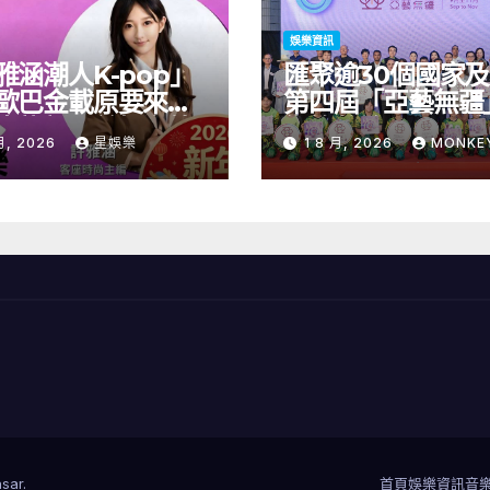
娛樂資訊
雅涵潮人K-pop」
匯聚逾30個國家
歐巴金載原要來台
第四屆「亞藝無疆
青龍新人首場海外
術節將於9至11月
月, 2026
星娛樂
1 8 月, 2026
MONKE
會8/9開搶
開幕節目《三角演
音樂會演出陣容包
雙駿夥拍恭碩良 
自蒙古的Uuhai
的KARDI和泰國的K
震懾舞台
sar
.
首頁
娛樂資訊
音