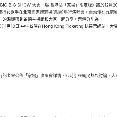
E BIG BIG SHOW 大秀一場 香港站「家場」限定版》將於12月2
人流行女歌手在北京國家體育場(鳥巢)舉行演唱會，自幼便在九龍
」的溫暖帶到啟德主場館和大家一起分享。票價分別為
(11月10日)中午12時在Hong Kong Ticketing 快達票網站、
行記者會公佈「家場」演唱會詳情，即時引來網民熱烈討論，大