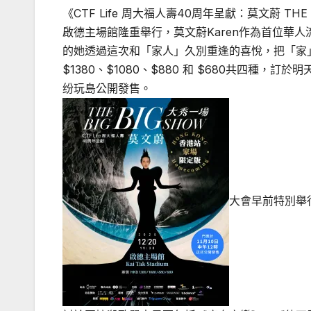
《CTF Life 周大福人壽40周年呈獻：莫文蔚 TH
啟德主場館隆重舉行，莫文蔚Karen作為首位華
的她透過這次和「家人」久別重逢的喜悅，把「家
$1380、$1080、$880 和 $680共四種，訂於明天
纷玩島公開發售。
大會早前特別舉