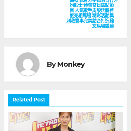
導
扮貼士 預告當日焦點節
覽
目 人氣歌手周殷廷將首
度亮相馬場 精彩活動與
刺激賽事完美結合打造難
忘馬場體驗
By
Monkey
Related Post