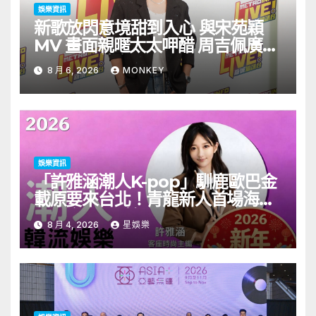
娛樂資訊
新歌放閃意境甜到入心 與宋苑穎
MV 畫面親暱太太呷醋 周吉佩廣州
一日三場熱血 Busking
8 月 6, 2026
MONKEY
娛樂資訊
「許雅涵潮人K-pop」馴鹿歐巴金
載原要來台北！青龍新人首場海外
見面會8/9開搶
8 月 4, 2026
星娛樂