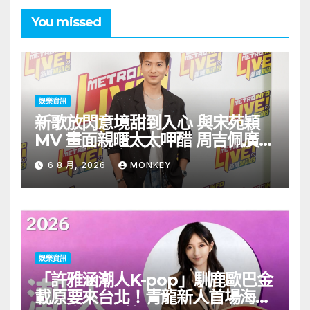
You missed
娛樂資訊
新歌放閃意境甜到入心 與宋苑穎
MV 畫面親暱太太呷醋 周吉佩廣州
一日三場熱血 Busking
6 8 月, 2026
MONKEY
娛樂資訊
「許雅涵潮人K-pop」馴鹿歐巴金
載原要來台北！青龍新人首場海外