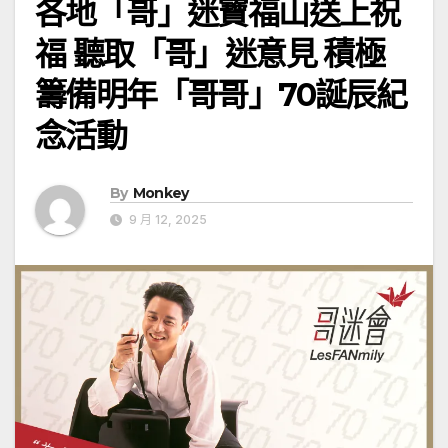
各地「哥」迷寶福山送上祝
福 聽取「哥」迷意見 積極
籌備明年「哥哥」70誕辰紀
念活動
By
Monkey
9 月 12, 2025