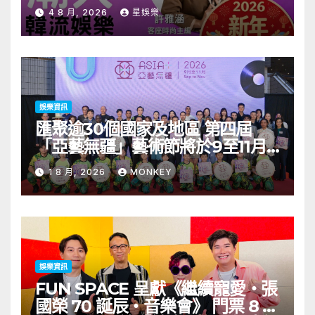
見面會8/9開搶
4 8 月, 2026
星娛樂
娛樂資訊
匯聚逾30個國家及地區 第四屆
「亞藝無疆」藝術節將於9至11月
舉行 開幕節目《三角演義》音樂會
1 8 月, 2026
MONKEY
演出陣容包括王雙駿夥拍恭碩良 聯
同來自蒙古的Uuhai、韓國的
KARDI和泰國的KIKI震懾舞台
娛樂資訊
FUN SPACE 呈獻《繼續寵愛・張
國榮 70 誕辰・音樂會》 門票 8 月