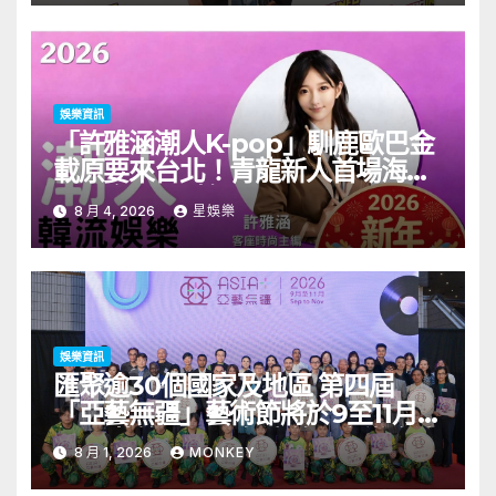
娛樂資訊
「許雅涵潮人K-pop」馴鹿歐巴金
載原要來台北！青龍新人首場海外
見面會8/9開搶
8 月 4, 2026
星娛樂
娛樂資訊
匯聚逾30個國家及地區 第四屆
「亞藝無疆」藝術節將於9至11月舉
行 開幕節目《三角演義》音樂會演
8 月 1, 2026
MONKEY
出陣容包括王雙駿夥拍恭碩良 聯同