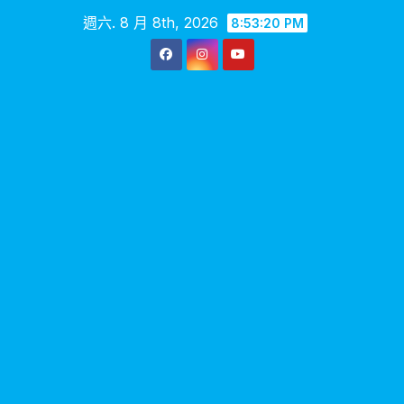
Skip
週六. 8 月 8th, 2026
8:53:21 PM
to
content