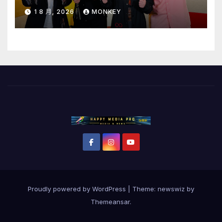
1 日至 10 日於「健康．旦」優先訂
1 8 月, 2026
MONKEY
購
Proudly powered by WordPress
|
Theme: newswiz by
Themeansar
.