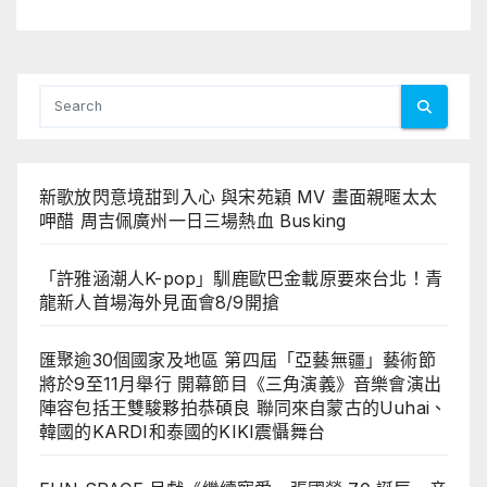
來自蒙古的Uuhai、韓國的KARDI
和泰國的KIKI震懾舞台
新歌放閃意境甜到入心 與宋苑穎 MV 畫面親暱太太
呷醋 周吉佩廣州一日三場熱血 Busking
「許雅涵潮人K-pop」馴鹿歐巴金載原要來台北！青
龍新人首場海外見面會8/9開搶
匯聚逾30個國家及地區 第四屆「亞藝無疆」藝術節
將於9至11月舉行 開幕節目《三角演義》音樂會演出
陣容包括王雙駿夥拍恭碩良 聯同來自蒙古的Uuhai、
韓國的KARDI和泰國的KIKI震懾舞台