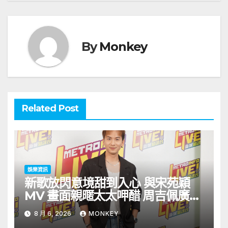
覽
By
Monkey
Related Post
娛樂資訊
新歌放閃意境甜到入心 與宋苑穎
MV 畫面親暱太太呷醋 周吉佩廣州
一日三場熱血 Busking
8 月 6, 2026
MONKEY