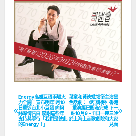
Energy高雄巨蛋兩場火
葉童和黃德斌領銜主演黑
文
力全開！宣布明年1月10
色話劇：《唔講得》香港
日重返台北小巨蛋 向粉
重演經已圓滿完成 下一
章
絲深情告白 感謝這些年
站10月9 – 11日一連三晚
支持與等待「我們是彼此
於上海上音歌劇院和大家
導
的Energy！」
見面