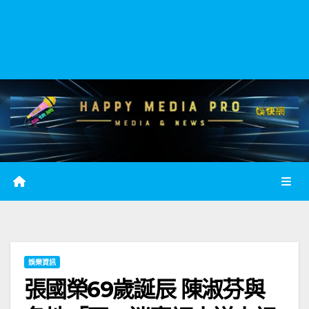
娛樂資訊
張國榮69歲誕辰 陳淑芬與