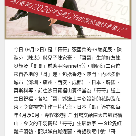
今日 (9月12日) 是「哥哥」張國榮的69歲誕辰，陳
淑芬（陳太）與兒子陳家豪、「哥哥」生前好友連
炎輝及「哥哥」前助手Kenneth等，聯同近二百位
來自各地的「哥」迷，包括香港、澳門、內地多個
城市（深圳、廣州、西安、成都）、日本、韓國、
莫斯科等，前往沙田寶福山寶禪堂為「哥哥」送上
生日祝福。各地「哥」迷送上精心設計的花牌及花
束，令寶禪堂化作一片花海。日本「哥」迷亦如每
年4月及9月，專程來港把千羽鶴交給陳太帶到寶福
山，今次的千羽鶴以「哥哥」生辰數字 — 912隻紅
豔千羽鶴，配以嫩白蝴蝶蘭，寄語秋意中對「哥