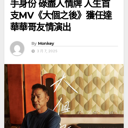
手身份 碌盡人情牌 人生首
支MV《大個之後》獲任達
華華哥友情演出
By
Monkey
3 月 7, 2025