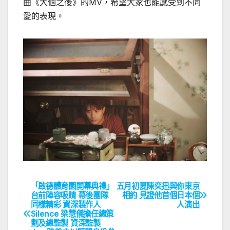
曲《大個之後》的MV，希望大家也能感受到不同
愛的表現。
「啟德體育園開幕典禮」
五月初夏陳奕迅與你東京
文
台前陣容吸睛 幕後團隊
相約 見證他首個日本個
同樣精彩 資深製作人
人演出
章
Silence 梁慧儀擔任總策
劃及總監製 資深監製