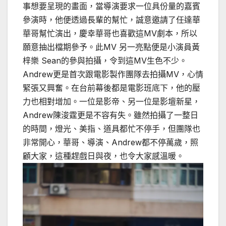
事想要呈現的畫面，當導演要求一位具份量的嘉賓
參演時，他便透過長輩的幫忙，誠意邀請了任達華
華哥幫忙演出，慶幸華哥也喜歡這MV劇本，所以
願意抽出檔期參予。此MV 另一亮點便是小演員黃
梓樂 Sean的參與拍攝，令到這MV生色不少。
Andrew更是首次跟電影製作團隊去拍攝MV，心情
緊張又興奮。在台前幕後都是電影班底下，他的壓
力也相對增加。一位是影帝、另一位是影壇新星，
Andrew陳浚霆更是不容有失。雖然拍攝了一整日
的時間，燈光、美指、道具都忙不停手，但團隊也
非常開心，華哥、導演、Andrew都不停萬歲，照
顧大家，這種趕戲日與夜，也令大家感溫暖。