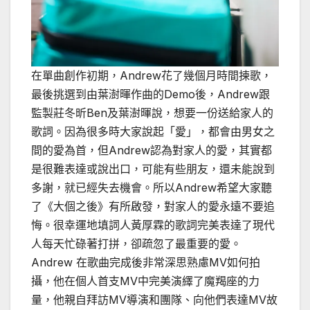
在單曲創作初期，Andrew花了幾個月時間揀歌，
最後挑選到由葉澍暉作曲的Demo後，Andrew跟
監製莊冬昕Ben及葉澍暉說，想要一份送給家人的
歌詞。因為很多時大家說起「愛」，都會由男女之
間的愛為首，但Andrew認為對家人的愛，其實都
是很難表達或說出口，可能有些朋友，還未能說到
多謝，就已經失去機會。所以Andrew希望大家聽
了《大個之後》有所啟發，對家人的愛永遠不要追
悔。很幸運地填詞人黃厚霖的歌詞完美表達了現代
人每天忙碌著打拼，卻疏忽了最重要的愛。
Andrew 在歌曲完成後非常深思熟慮MV如何拍
攝，他在個人首支MV中完美演繹了魔羯座的力
量，他親自拜訪MV導演和團隊、向他們表達MV故