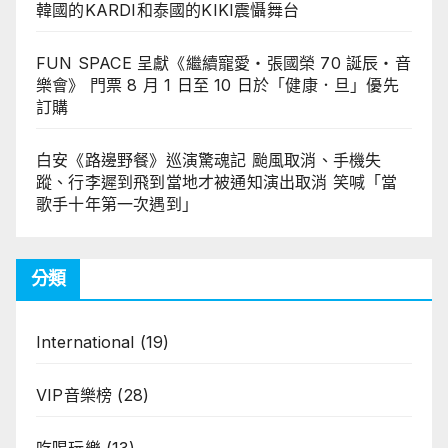
韓國的KARDI和泰國的KIKI震懾舞台
FUN SPACE 呈獻《繼續寵愛・張國榮 70 誕辰・音
樂會》 門票 8 月 1 日至 10 日於「健康．旦」優先
訂購
白安《路邊野餐》巡演驚魂記 颱風取消、手機失
蹤、行李遲到飛到當地才被通知演出取消 笑喊「當
歌手十年第一次遇到」
分類
International
(19)
VIP音樂榜
(28)