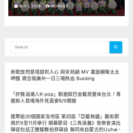
行 開幕節目《三角演義》音樂會演
8 月 1, 2026
MONKEY
出陣容包括王雙駿夥拍恭碩良 聯同
來自蒙古的Uuhai、韓國的KARDI
和泰國的KIKI震懾舞台
新歌放閃意境甜到入心 與宋苑穎 MV 畫面親暱太太
呷醋 周吉佩廣州一日三場熱血 Busking
「許雅涵潮人K-pop」馴鹿歐巴金載原要來台北！青
龍新人首場海外見面會8/9開搶
匯聚逾30個國家及地區 第四屆「亞藝無疆」藝術節
將於9至11月舉行 開幕節目《三角演義》音樂會演出
陣容包括王雙駿夥拍恭碩良 聯同來自蒙古的Uuhai、