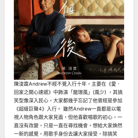
陳浚霆Andrew不經不覺入行十年，主要在《愛．
回家之開心速遞》中飾演「龍璟風」(風少) ，其搞
笑型像深入民心，大家都幾乎忘記了他曾經是參加
《超級巨聲4》入行。 雖然Andrew一直都是以電
視人物角色跟大家見面，但他喜歡唱歌的初心，一
直沒有改變，只是一直在尋找機會，想給大家煥然
一新的感覺，用歌手身份去讓大家接受，除搞笑