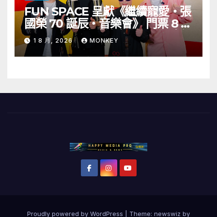
FUN SPACE 呈獻《繼續寵愛・張
國榮 70 誕辰・音樂會》 門票 8 月
1 日至 10 日於「健康．旦」優先訂
1 8 月, 2026
MONKEY
購
Proudly powered by WordPress
|
Theme: newswiz by