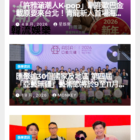
「許雅涵潮人K-pop」馴鹿歐巴金
載原要來台北！青龍新人首場海外
見面會8/9開搶
4 8 月, 2026
星娛樂
娛樂資訊
匯聚逾30個國家及地區 第四屆
「亞藝無疆」藝術節將於9至11月
舉行 開幕節目《三角演義》音樂會
1 8 月, 2026
MONKEY
演出陣容包括王雙駿夥拍恭碩良 聯
同來自蒙古的Uuhai、韓國的
KARDI和泰國的KIKI震懾舞台
娛樂資訊