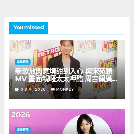
You missed
娛樂資訊
新歌放閃意境甜到入心 與宋苑穎
MV 畫面親暱太太呷醋 周吉佩廣州
一日三場熱血 Busking
6 8 月, 2026
MONKEY
娛樂資訊