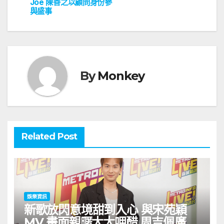
導
Joe 陳善之以顧問身份參
與盛事
覽
By
Monkey
Related Post
娛樂資訊
新歌放閃意境甜到入心 與宋苑穎
MV 畫面親暱太太呷醋 周吉佩廣州