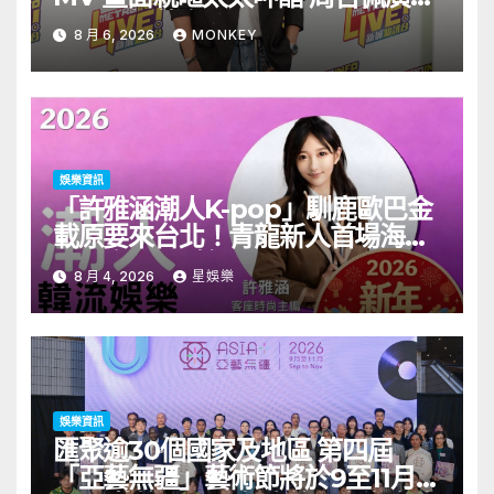
一日三場熱血 Busking
8 月 6, 2026
MONKEY
娛樂資訊
「許雅涵潮人K-pop」馴鹿歐巴金
載原要來台北！青龍新人首場海外
見面會8/9開搶
8 月 4, 2026
星娛樂
娛樂資訊
匯聚逾30個國家及地區 第四屆
「亞藝無疆」藝術節將於9至11月舉