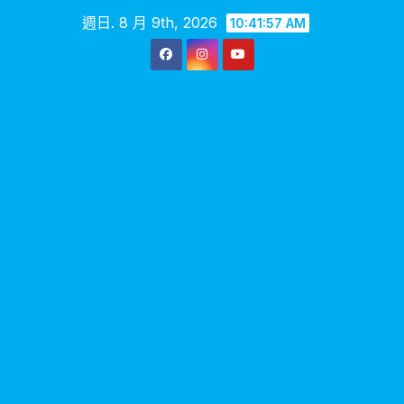
Skip
週日. 8 月 9th, 2026
10:41:58 AM
to
content