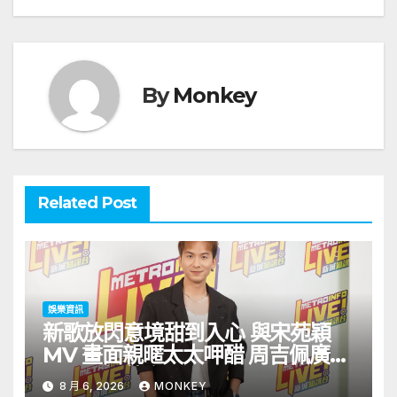
覽
By
Monkey
Related Post
娛樂資訊
新歌放閃意境甜到入心 與宋苑穎
MV 畫面親暱太太呷醋 周吉佩廣州
一日三場熱血 Busking
8 月 6, 2026
MONKEY