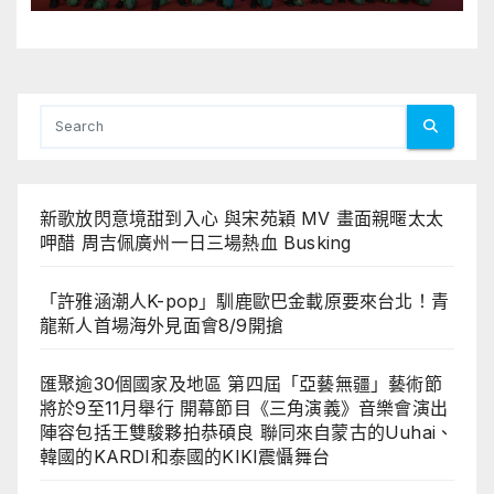
來自蒙古的Uuhai、韓國的KARDI
和泰國的KIKI震懾舞台
新歌放閃意境甜到入心 與宋苑穎 MV 畫面親暱太太
呷醋 周吉佩廣州一日三場熱血 Busking
「許雅涵潮人K-pop」馴鹿歐巴金載原要來台北！青
龍新人首場海外見面會8/9開搶
匯聚逾30個國家及地區 第四屆「亞藝無疆」藝術節
將於9至11月舉行 開幕節目《三角演義》音樂會演出
陣容包括王雙駿夥拍恭碩良 聯同來自蒙古的Uuhai、
韓國的KARDI和泰國的KIKI震懾舞台