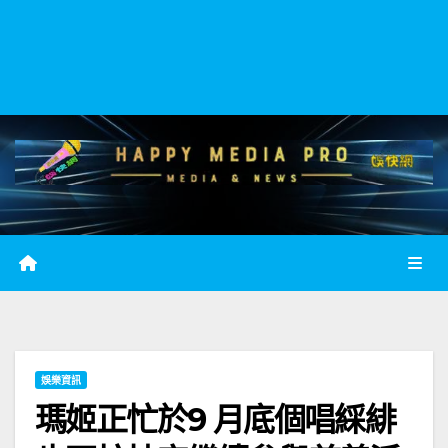
娛樂資訊
瑪姬正忙於9 月底個唱綵緋