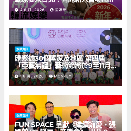
見面會8/9開搶
4 8 月, 2026
星娛樂
娛樂資訊
匯聚逾30個國家及地區 第四屆
「亞藝無疆」藝術節將於9至11月
舉行 開幕節目《三角演義》音樂會
1 8 月, 2026
MONKEY
演出陣容包括王雙駿夥拍恭碩良 聯
同來自蒙古的Uuhai、韓國的
KARDI和泰國的KIKI震懾舞台
娛樂資訊
FUN SPACE 呈獻《繼續寵愛・張