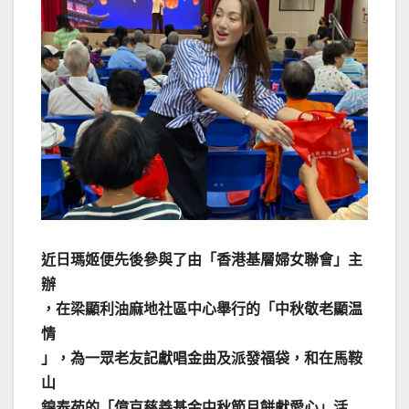
近日瑪姬便先後參與了由「香港基層婦女聯會」主
辦
，在梁顯利油麻地社區中心舉行的「中秋敬老顯温
情
」，為一眾老友記獻唱金曲及派發福袋，和在馬鞍
山
錦泰苑的「億京慈善基金中秋節月餅獻愛心」活