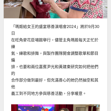
「瑪姬給女王的盛宴慈善演唱會2024」將於9月30
日
在旺角麥花臣場館舉行，儘管主角瑪姬每天正忙於
練
氣、練歌和排舞，與製作團隊開會調整歌單和節目
編
排，也要和兩位嘉賓尹光和黃建東研究如何把他們
的
合作部分做到最好，但充滿善心的她仍然抽空和其
他
義工到不同地方參與慈善活動，分享暖意。