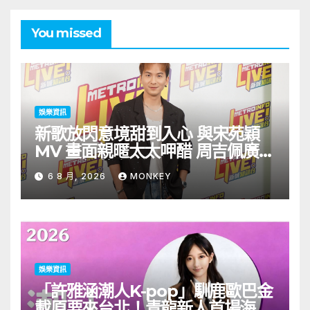
You missed
娛樂資訊
新歌放閃意境甜到入心 與宋苑穎
MV 畫面親暱太太呷醋 周吉佩廣州
一日三場熱血 Busking
6 8 月, 2026
MONKEY
娛樂資訊
「許雅涵潮人K-pop」馴鹿歐巴金
載原要來台北！青龍新人首場海外