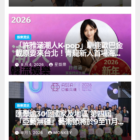
娛樂資訊
「許雅涵潮人K-pop」馴鹿歐巴金
載原要來台北！青龍新人首場海外
見面會8/9開搶
8 月 4, 2026
星娛樂
娛樂資訊
匯聚逾30個國家及地區 第四屆
「亞藝無疆」藝術節將於9至11月舉
行 開幕節目《三角演義》音樂會演
8 月 1, 2026
MONKEY
出陣容包括王雙駿夥拍恭碩良 聯同