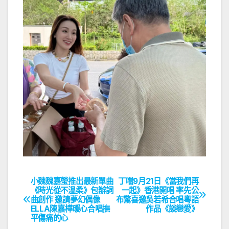
小魏魏嘉瑩推出最新單曲
丁噹9月21日《當我們再
文
《時光從不溫柔》包辦詞
一起》香港開唱 率先公
曲創作 邀請夢幻偶像
布驚喜邀吳若希合唱粵語
章
ELLA陳嘉樺暖心合唱撫
作品《談戀愛》
平傷痛的心
導