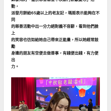
動，
派發月餅給65歲以上的老友記，瑪姬表示能夠在不
同
的慈善活動中出一分力絕對義不容辭，看到他們臉
上
的笑容也彷如給她自己帶來正能量，所以她經常鼓
勵
身邊的朋友有空便去做善事，有錢便出錢，有力便
出
力。