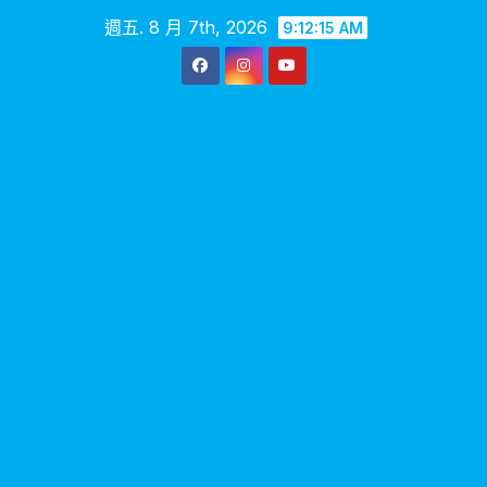
Skip
週五. 8 月 7th, 2026
9:12:16 AM
to
content