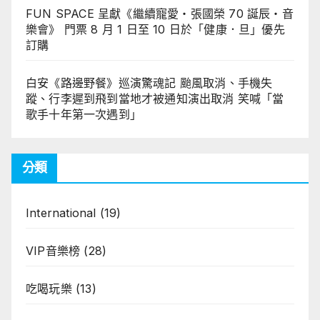
FUN SPACE 呈獻《繼續寵愛・張國榮 70 誕辰・音
樂會》 門票 8 月 1 日至 10 日於「健康．旦」優先
訂購
白安《路邊野餐》巡演驚魂記 颱風取消、手機失
蹤、行李遲到飛到當地才被通知演出取消 笑喊「當
歌手十年第一次遇到」
分類
International
(19)
VIP音樂榜
(28)
吃喝玩樂
(13)