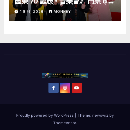
國榮 70 誕辰・音樂會》 門票 8 月
1 日至 10 日於「健康．旦」優先訂
1 8 月, 2026
MONKEY
購
Proudly powered by WordPress
|
Theme: newswiz by
Themeansar
.